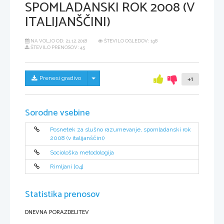
SPOMLADANSKI ROK 2008 (V
ITALIJANŠČINI)
NA VOLJO OD:
21.12.2018
ŠTEVILO OGLEDOV: 198
ŠTEVILO PRENOSOV: 45
Skrij/prikaži meni
Prenesi gradivo
+1
Sorodne vsebine
Posnetek za slušno razumevanje, spomladanski rok
2008 (v italijanščini)
Sociološka metodologija
Rimljani [04]
Statistika prenosov
DNEVNA PORAZDELITEV