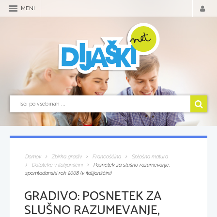
MENI
Domov
Zbirka gradiv
Francoščina
Splošna matura
Datoteke v italijanščini
Posnetek za slušno razumevanje,
spomladanski rok 2008 (v italijanščini)
GRADIVO:
POSNETEK ZA
SLUŠNO RAZUMEVANJE,