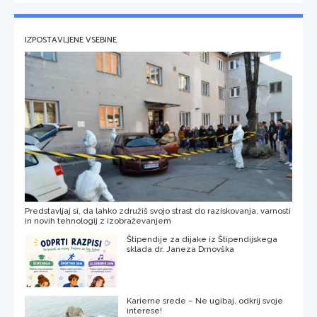
IZPOSTAVLJENE VSEBINE
Predstavljaj si, da lahko združiš svojo strast do raziskovanja, varnosti
in novih tehnologij z izobraževanjem
Štipendije za dijake iz Štipendijskega
sklada dr. Janeza Drnovška
Karierne srede – Ne ugibaj, odkrij svoje
interese!