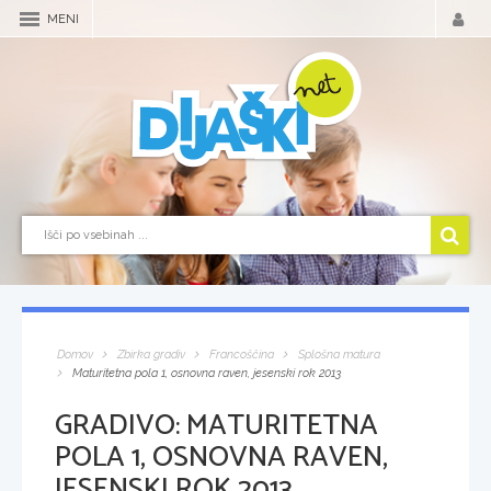
MENI
Domov
Zbirka gradiv
Francoščina
Splošna matura
Maturitetna pola 1, osnovna raven, jesenski rok 2013
GRADIVO:
MATURITETNA
POLA 1, OSNOVNA RAVEN,
JESENSKI ROK 2013