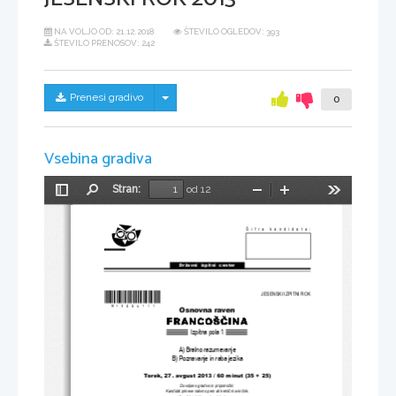
NA VOLJO OD:
21.12.2018
ŠTEVILO OGLEDOV: 393
ŠTEVILO PRENOSOV: 242
Skrij/prikaži meni
Prenesi gradivo
0
Vsebina gradiva
Stran:
od 12
Preklopi
Najdi
Pomanjšaj
Povečaj
Orodja
stransko
vrstico
Šifra kandidata:
Državni  izpitni  center
*M13226111*
JESENSKI IZPITNI ROK
Osnovna raven
Izpitna pola 1
A) Bralno razumevanje
B) Poznavanje in raba jezika
Torek, 27. avgust 2013 
/ 60 minut (35 + 25)
Dovoljeno gradivo in pripomo
č
ki:
Kandidat prinese nalivno pero ali kemi
č
ni svin
č
nik.