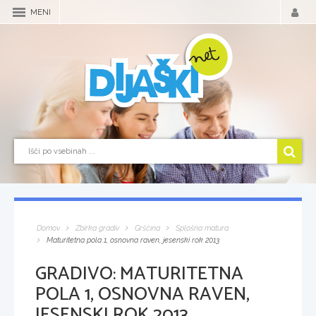
MENI
Domov
Zbirka gradiv
Grščina
Splošna matura
Maturitetna pola 1, osnovna raven, jesenski rok 2013
GRADIVO:
MATURITETNA
POLA 1, OSNOVNA RAVEN,
JESENSKI ROK 2013