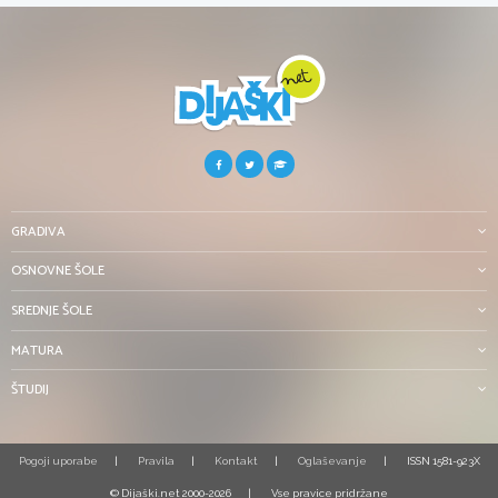
GRADIVA
OSNOVNE ŠOLE
SREDNJE ŠOLE
MATURA
ŠTUDIJ
Pogoji uporabe
Pravila
Kontakt
Oglaševanje
ISSN 1581-923X
© Dijaški.net 2000-2026
Vse pravice pridržane