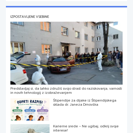
IZPOSTAVLJENE VSEBINE
Predstavljaj si, da lahko združiš svojo strast do raziskovanja, varnosti
in novih tehnologij z izobraževanjem
Štipendije za dijake iz Štipendijskega
sklada dr. Janeza Drnovška
Karierne srede – Ne ugibaj, odkrij svoje
interese!