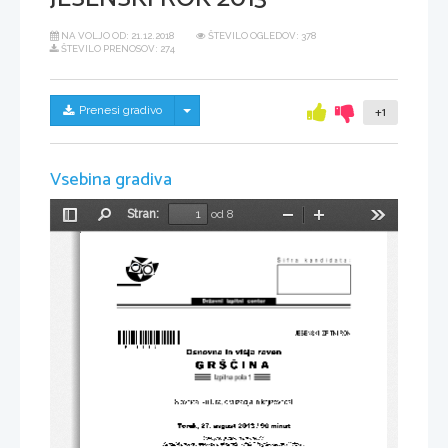
NA VOLJO OD:
21.12.2018
ŠTEVILO OGLEDOV: 378
ŠTEVILO PRENOSOV: 274
Skrij/prikaži meni
Prenesi gradivo
+1
Vsebina gradiva
Stran:
od 8
Preklopi
Najdi
Pomanjšaj
Povečaj
Orodja
stransko
vrstico