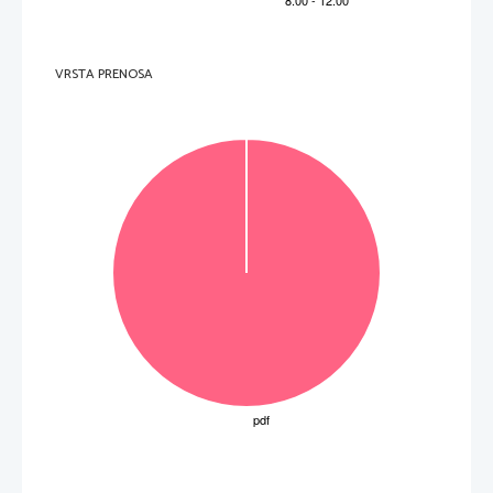
o(ra/w
 (2. os. sg. imperativ aor. akt.)
    _____________________________________________________  
 (6 to
č
k) 
VRSTA PRENOSA