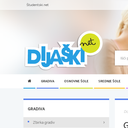
Študentski.net
GRADIVA
OSNOVNE ŠOLE
SREDNJE ŠOLE
GRADIVA
D
Zbirka gradiv