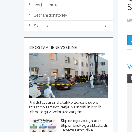
Pošlji datoteke
Seznam donatorjev
Statistika
IZPOSTAVLJENE VSEBINE
V
Predstavljaj si, da lahko združiš svojo
strast do raziskovanja, varnosti in novih
tehnologij z izobraževanjem
Štipendije za dijake iz
Štipendijskega sklada dr.
Janeza Drnovška