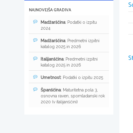
S
NAJNOVEJŠA GRADIVA
Madžarščina
: Podatki o izpitu
2024
Madžarščina
: Predmetni izpitni
katalog 2025 in 2026
S
Italijanščina
: Predmetni izpitni
katalog 2025 in 2026
Umetnost
: Podatki o izpitu 2025
Španščina
: Maturitetna pola 3,
osnovna raven, spomladanski rok
2020 (v italijanščini)