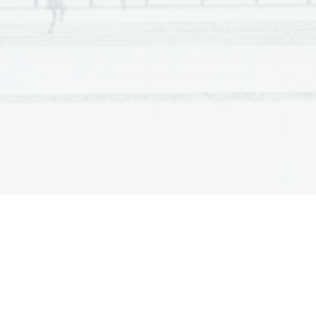
produ
les  coutumes  locales,  qui  ont  vu  naître  et  
grandir  ses  deux
  enfants,  elle  est  l’incarnation  
charm
parfaite    de    la    femme    française.    Figure    
s’anim
incontournable de la télévision, elle a participé 
ses p
et    animé    une    quantité    impressionnante    
ravi 
d’émissions   plus   variées   les   unes   que   les   
d’appr
autres, avec toujours le même succès. 
ances
«
Son  incroyable  aventure  commence  en  
1992.   Alors   âgée   de   22   ans,   tout   juste   
un  ta
diplômée     d’une     maîtrise     de     commerce     
télévi
international,  elle  gagne  Séoul  pour  donner  
une  c
des  cours  en  tant  que  lectrice  de  français  à  
la»
  e
l’institut    de    langue    de    Yonsei.    
«L’année 
elle 
précédente, j’avais suivi un stage de trois mois 
frança
progre
dans  la  région  de  Busan.  La  gentillesse  des  
gens   m’avait   alors   littéralement   enchantée.   
socié
Cette  fois,  je  voulais  faire  un  break  d’un  ou  
A
deux ans à l’étranger avant de commencer ma 
médiat
carrière.  Déjà  à  cette  époque,  j’avais  envie  
de so
d’œuvrer  un  rapprochement  commercial  des  
stars 
deux continents», 
confie-t-elle. Seulement, voilà: 
sa  fo
plus 
très vite, elle fait la
 connaissance de Changsou, 
son  futur  mari.  Dès  lors,  plus  question  de  
propos
retourner en France. 
«J’avais de nouveau une 
plus 