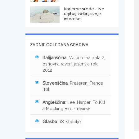
Karierne srede – Ne
ugibaj, odkrij svoje
interese!
ZADNJE OGLEDANA GRADIVA
Italijanščina
: Maturitetna pola 2,
osnovna raven, jesenski rok
2012
Slovenščina
: Prešeren, France
[10]
Angleščina
: Lee, Harper: To Kill
a Mocking Bird - review
Glasba
: 18. stoletje