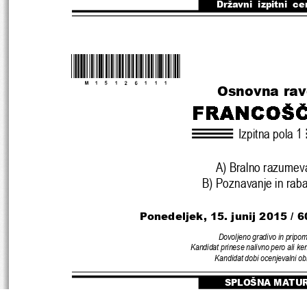
Državni  izpitni  ce
*M15126111* 
Osnovna ra
Izpitna pola 1
A) Bralno razumev
B) Poznavanje in raba
Ponedeljek, 15. j
unij 2015 / 6
Dovoljeno gradivo in pripo
Kandidat prinese nalivno pero ali ke
Kandidat dobi ocenjevalni ob
SPLOŠNA MATU