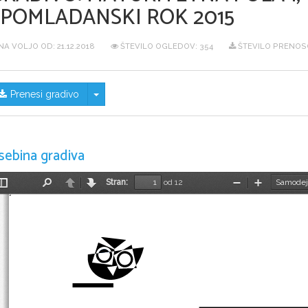
SPOMLADANSKI ROK 2015
NA VOLJO OD:
21.12.2018
ŠTEVILO OGLEDOV: 354
ŠTEVILO PRENOSO
Skrij/prikaži meni
Prenesi gradivo
sebina gradiva
Stran:
od 12
Preklopi
Najdi
Nazaj
Naprej
Pomanjšaj
Povečaj
stransko
vrstico