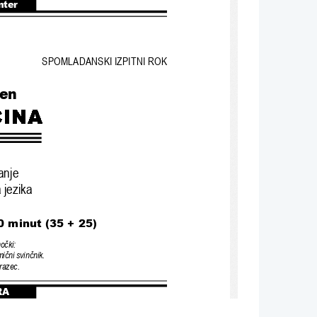
nter
SPOMLADANSKI IZPITNI ROK
ven
anje
 jezika
0 
minut (35 + 25)
mo
č
ki:
mi
č
ni svin
č
nik.
razec.
RA