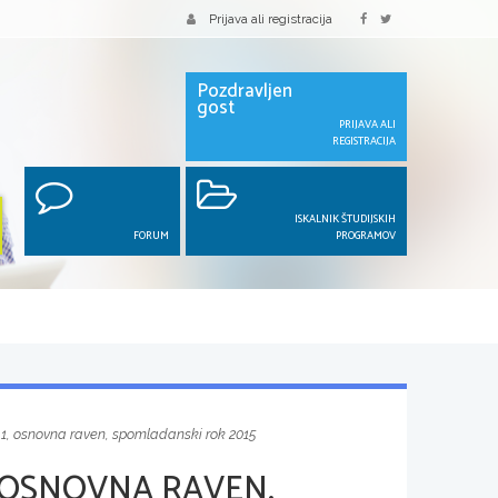
Prijava ali registracija
Pozdravljen
gost
PRIJAVA ALI
REGISTRACIJA
ISKALNIK ŠTUDIJSKIH
FORUM
PROGRAMOV
 1, osnovna raven, spomladanski rok 2015
 OSNOVNA RAVEN,