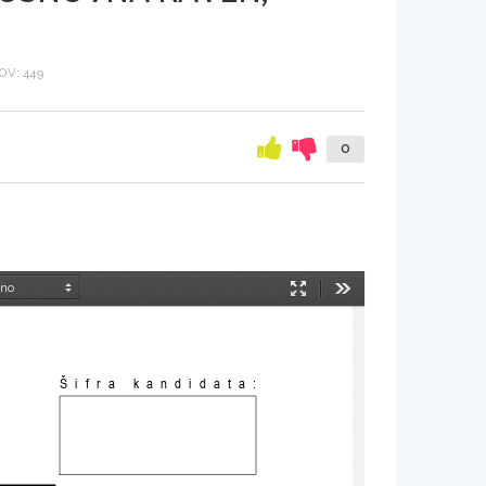
V: 449
0
Način
Orodja
predstavitve
Šifra kandidata: