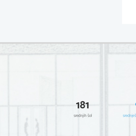
181
srednjih šol
srednje