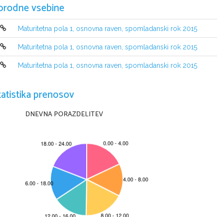
orodne vsebine
Maturitetna pola 1, osnovna raven, spomladanski rok 2015
Maturitetna pola 1, osnovna raven, spomladanski rok 2015
NAVODILA KANDIDATU
Maturitetna pola 1, osnovna raven, spomladanski rok 2015
Pazljivo preberite ta navodila.
Ne odpirajte izpitne pole in ne za
č
enjajte reševati nalog, dokler vam 
tatistika prenosov
Prilepite kodo oziroma vpiš
ite svojo šifro (v okvir
č
ek desno zgoraj na tej st
Izpitna pola je sestavljena iz dveh delov, dela A in dela B. 
Č
asa za reševan
DNEVNA PORAZDELITEV
dela A porabite 35 minut, za reševanje dela B pa 25 minut.
Izpitna pola vsebuje 2 nalogi v delu A in 3 naloge v delu B. Število to
č
k, k
v delu B. Za posamezno nalogo je število to
č
k navedeno v izpitni poli.
Rešitve, ki jih pišite z nalivnim peresom ali s kemi
č
nim svin
č
nikom, vpisuj
č
itljivo  in  skladno  s  pravopisnimi  pravili.  
Č
e  se  zmotite,  napisano  pre
č
r
nejasni popravki bodo ocenjeni z 0 to
č
kami.
Zaupajte vase in v svoje zmož
nosti. Želimo vam veliko uspeha.
Ta pola ima 12 strani, od tega 3 prazne.