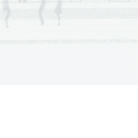
cteurs   sont   déjà   tombés   sous   son   
e.  Avec  son  visage  et  ses  mains  qui  
ent  de  façon  très  expressive  au  gré  de  
ropos, elle a touché l’ensemble du public, 
et honoré qu’une Occidentale fasse l’effort 
endre   leur   langue   et   leurs   coutumes   
trales. 
À  partir  de  là,  j’ai  été  sollicitée  pour  tout  
s  de  projets:  des  talk-shows,  des  jeux  
sés,  du  téléachat...  Tout  s’enchaînait  à  
adence  folle!»  
Devenue  Madame
  «Oh  la  
n  raison  de  ce  tic  de  langage  par  lequel  
 ponctue  régulièrement  ses  phrases  en  
is    comme    en    coréen,    elle    s’est    
ssivement  spécialisée  sur  les  sujets  de  
té et d’éducation. 
ujourd’hui,   Ida   continue   ses   activités   
iques,  mais  n’y  consacre  plus  que  30%  
n temps. Non contente de rester une des 
du petit écran, elle
 a voulu renouer avec 
rmation  d’origine.  
«Désormais,  il  n’est  
question pour moi d’accepter toutes les 
itions  faites  par  la  télé.  Je  n’interviens  
que ponctuellement sur des émissions qui 