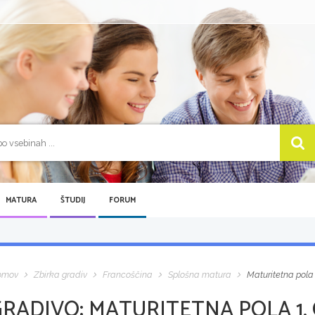
MATURA
ŠTUDIJ
FORUM
omov
Zbirka gradiv
Francoščina
Splošna matura
Maturitetna pola
GRADIVO:
MATURITETNA POLA 1,