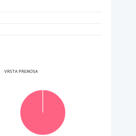
nadzorni u
č
itelj tega ne dovoli.
rani
 in na ocenjevalni obrazec).
je je 60 minut. Priporo
č
amo vam, da za reševanje 
VRSTA PRENOSA
i jih lahko dosežete, je 46, od tega 20 v delu A in 26 
te 
v izpitno polo
v za to predvideni prostor. Pišite 
tajte  in  rešitev  zapišite  na  novo.  Ne
č
itljivi  zapisi  in  
© RIC 2015