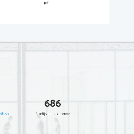
02* 
V sivo polje ne pišite. 
 pas comme les autres 
e bien coréen, même si j’avais déjà deux 
  de  cours  intensif  à  mon  actif.  En  tant  
couple  mixte,  mon  union  avec  Changsou  
ait   et   intriguait.   À   l’époque,   c’était   
3
686
  très  rare.  Nous  avons  donc  été  invités  
ésenter  notre  mode  de  vie  devant  les  
pectateurs.»
kih šol
študijskih programov
nstantanément,  son  caractère  très  gai  et  
ile crève l’écran. Alors qu’elle se lamente 
 fin  de  l’émission  d’avoir  encore  fait  
«trois 
  de  langue  par  phrase»,
  le  public  et  les  