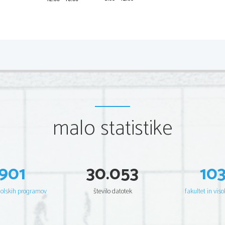
*M15126111
2/12 
A) BRALNO RAZUMEVANJE 
Exercice 1 
Lisez attentivement le texte. 
Portrait d’une femme décidément
malo statistike
Plus   célèbre   que   François   Hollande,   
encor
Sophie  Marceau  ou  Zinedine  Zidane  réunis:  
années
que  
Ida Daussy est incontestablement la Française 
la plus réputée en Corée du Sud! Parfaitement 
détonn
901
30.053
10
encore
intégrée  dans  sa  nouvelle  patrie,  elle  est  loin  
de n’être qu’une célébrité de passage. 
à  pr
Française de naissance (elle est originaire 
télés
šolskih programov
število datotek
fakultet in viso
de   Fécamp,   en   Normandie)   et   coréenne   
I
d’adoption,  elle  vit  au  pays  du  matin  calme  
volub
depuis  maintenant  vingt  et  un  an.  Pour  les  
à  la 
Coréens  qui  l’ont  vue  apprendre  la  langue  et  
fautes