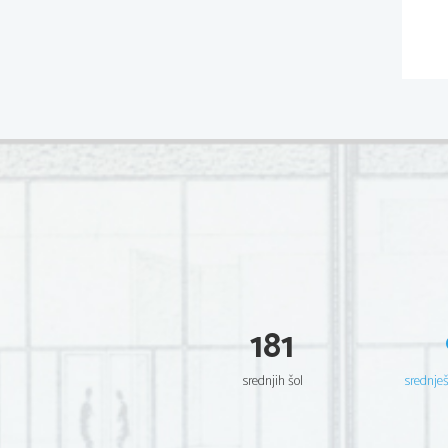
181
srednjih šol
srednje