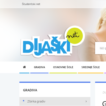
Študentski.net
GRADIVA
OSNOVNE ŠOLE
SREDNJE ŠOLE
GRADIVA
D
Zbirka gradiv