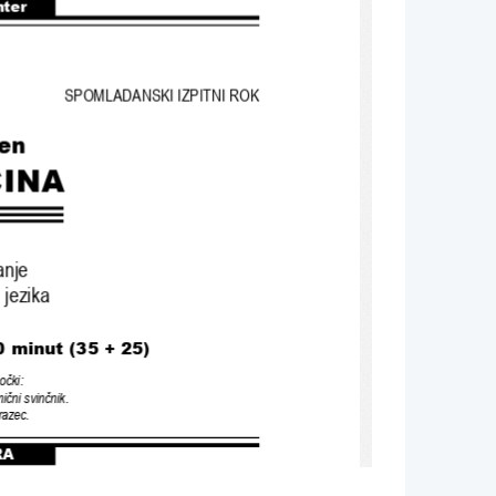
nter
SPOMLADANSKI IZPITNI ROK
en
INA
anje
 jezika
0 minut (35 + 25)
očki
:
ični svinčnik
.
razec.
RA