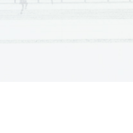
différentes. Curiosité pour l'autre, petites incompréhensions e
un grand succès populaire, voire un film culte.
Francine Sandberg a été la monteuse des films de Cédri
tout
,  son  premier  film,  à  
Ma  part  du  gâteau
.  Elle  confie:  
mégalomane, il aime le travail d'équipe. Il est très fidèle pr
jeune  d'esprit,  il
 aime  la  jeunesse  et  ressent  très  bien  l'air 
un peu lui.» Comme le personnage interprété par Jean Pierre
la fois un alter ego et un personnage emblématique dans les 
La fidélité professionnelle du réalisateur crée une vraie 
laisse une grande liberté. Loïk Dury qui fut programmateur
est exceptionnelle. Elle nous permet en tout cas de gagne
du détail et vient chercher chez moi une forme de culture mus
À  propos  du  succès,  Cédric  Klapisch  avoue:  «Je  suis  m
coincé.  Le  succès  rassure  quant  au  regard  des  autres.  Depu
demande  régulièrement  de  donner  mon  avis  sur  Erasmus,  c
évidents.»  Le  succès  de  ce  film  le  pousse  à  tourner  une  sui
des mêmes acteurs. La même année, il sort un troisième volet
plus étudiant, mais écrivain, séparé et père de deux enfants.
e 
Aujourd'hui,  Cédric  Klapisch  habite  dans  le  XI
arrondiss
Chacun  cherche  son  chat
.  Alors  séparé,  il  s'est  marié  
assistante sur 
L'Auberge espagnole
. De leur union, il a eu un
Loïk  Dury  conclut:  «J'ai  mis  longtemps  à  le  comprend
certaine intelligentsia,
 défendue par des journaux comme 
Li