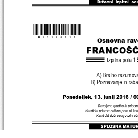
Državni  izpitni  ce
*M16126111
* 
Osnovna rav
FRANCOŠČ
Izpitna pola 1
A) Bralno razumev
B) Poznavanje in raba
Ponedeljek, 13. junij 2016 / 6
Dovoljeno gradivo in pripom
Kandidat prinese nalivno pero ali kem
Kandidat dobi ocenjevalni ob
SPLOŠNA MATU