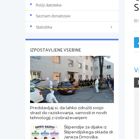
Pošlji datoteke
Seznam donatorjev
Statistika
IZPOSTAVLJENE VSEBINE
V
Predstavljaj si, da lahko združiš svojo
strast do raziskovanja, varnosti in novih
tehnologij z izobraževanjem
Štipendije za dijake iz
Štipendijskega sklada dr.
Janeza Drnovška