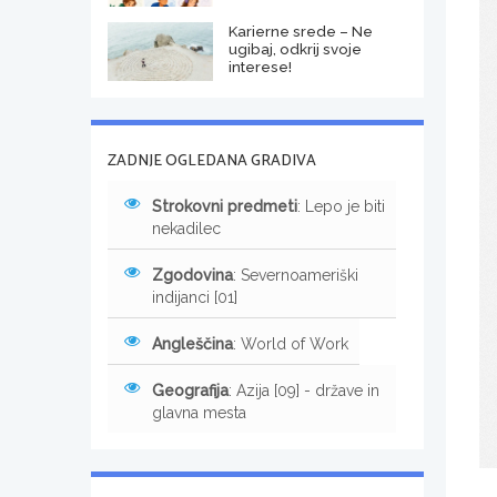
Karierne srede – Ne
ugibaj, odkrij svoje
interese!
ZADNJE OGLEDANA GRADIVA
Strokovni predmeti
: Lepo je biti
nekadilec
Zgodovina
: Severnoameriški
indijanci [01]
Angleščina
: World of Work
Geografija
: Azija [09] - države in
glavna mesta