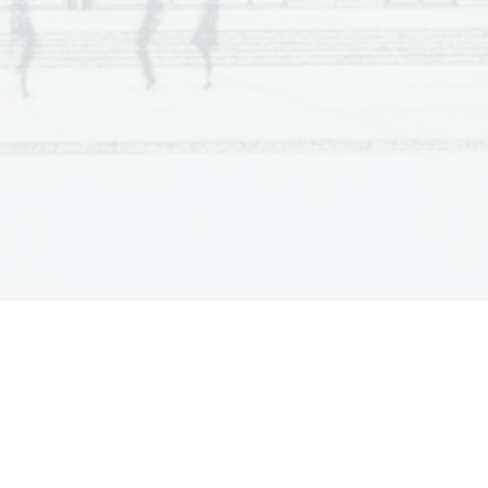
t grands éclats de rire ont fait de ce film 
c Klapisc
h de 1992 à 2010, de 
Riens du 
«Cédric  n'a  rien  du  réalisateur  solitaire  et  
ofessionnellement. C'est quelqu'un de très 
 du  temps.  Le  personnage  de  Xavier,  c'est  
 Léaud pour Truffaut, Romain Duris est à 
films de K
lapisch.
complicité avec ses équipes, auxquelles il 
 de Radio Nova, avoue: «Notre complicité 
r beaucoup de temps. Il a un énorme sens 
icale qu'il n'a pas.»
ieux  dans  ma  peau.  Ado,  j'étais  plutôt  
is  le  film  
L'Auberge  espagnole,
  on  me  
omme  si  j'en  étais  un  des  promoteurs  
te,  
Les  Poupées  russes
,  avec  la  plupart
 intitulé 
Casse
-tête chinois
. Xavier n'est 
ement  de  Paris,  celui  qu'il  filmait  dans  
en  2002  avec  Lola  Doillon,  qui  était  son  
 fils, son troisième enfant.
re,  mais  Cédric  n'appartient  pas  à  une  
bération
ou 
Le Monde
. Plusieurs critiques 