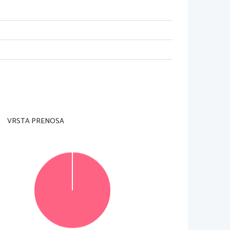
adzorni učitelj tega ne dovoli
.
rani in na ocenjevalni obrazec
).
je je 
60 
minut. 
Priporočamo vam
, 
da za reševanje 
VRSTA PRENOSA
 jih lahko dosežete
, 
je 46, 
od tega 
20 
v delu A in 26 
te 
v izpitno polo
v za to predvideni prostor. 
Pišite 
jte in rešitev zapišite na novo
. 
Nečitljivi zapisi in 
© RIC 2016