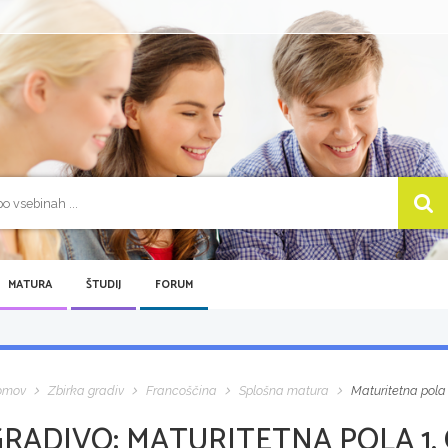
MATURA
ŠTUDIJ
FORUM
omov
Zbirka gradiv
Francoščina
Splošna matura
Maturitetna pola
GRADIVO:
MATURITETNA POLA 1,