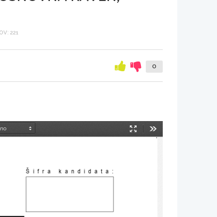
V: 221
0
Način
Orodja
predstavitve
Šifra kandidata: