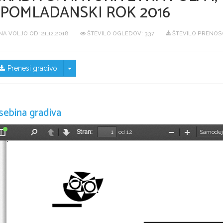
SPOMLADANSKI ROK 2016
NA VOLJO OD:
21.12.2018
ŠTEVILO OGLEDOV: 337
ŠTEVILO PRENOSO
Skrij/prikaži meni
Prenesi gradivo
sebina gradiva
Stran:
od 12
Preklopi
Najdi
Nazaj
Naprej
Pomanjšaj
Povečaj
stransko
vrstico