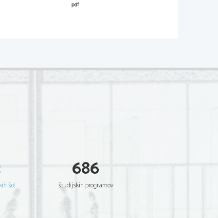
02*
.
V sivo polje ne pišite
s.
sch
rontière
etite  amie  sont  étudiantes  Erasmus  à  
e  des  logements  où  les  nationalités  se  
ntaient  une  nouv
elle  façon  de  vivre  mais  
3
686
cinéaste dans le 
Huffington Post
. Un peu 
rsité  de  New  York  pour  y  apprendre  le  
kih šol
študijskih programov
  un  film  en  2002,  
L'Auberge  espagnole
, 
  Duris.  Ce  jeune  étudiant  français  part  
 sept  autres  jeunes,  tous  de  nationalités  