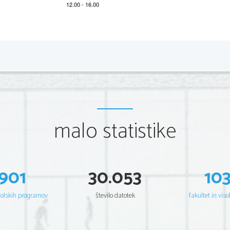
*M16126111
2/12 
A) BRALNO RAZUMEVANJ
E 
Exercice 1
Lisez attentivement le texte, puis répondez aux question
Cédric Klapi
malo statistike
Une jeunesse sans f
Au  début  des  années  1990,  sa  grande  sœur  et  sa  p
Barcelone.  En  leur  rendant  visite,  Cédric  Klapisch  découvr
côtoient  joyeusement.  «Ils  vivaient  ensemble  et  ils  réinve
901
30.053
10
sans s'en rendre compte et sans être dogmatiques», écrit le 
plus  tôt,  il  a  passé  lui
-même  deux  années  d'études  à  l'Unive
šolskih programov
število datotek
fakultet in viso
cinéma.
De  ses  expériences  à  l'étranger,  Cédric  Klapisch  va  tirer
avec  un  personnage  principal,  Xavier,  interprété  par  Romain
terminer  ses  études  d'économie  à  Barcelone.  Il  y  vit  avec 