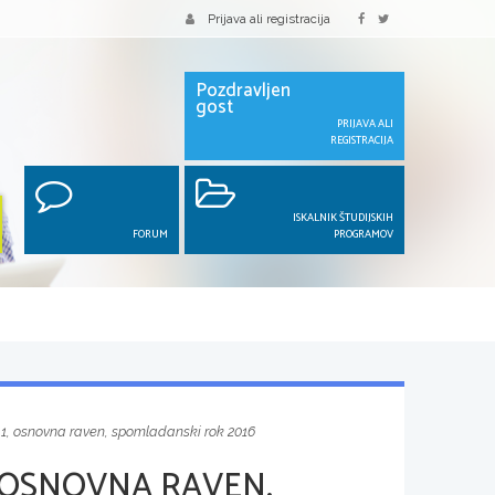
Prijava ali registracija
Pozdravljen
gost
PRIJAVA ALI
REGISTRACIJA
ISKALNIK ŠTUDIJSKIH
FORUM
PROGRAMOV
 1, osnovna raven, spomladanski rok 2016
 OSNOVNA RAVEN,