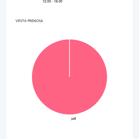
(7 to
č
k) 
VRSTA PRENOSA