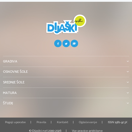
GRADIVA
OSNOVNE ŠOLE
SREDNJE ŠOLE
MATURA
ŠTUDIJ
Pogoji uporabe
Pravila
Kontakt
Oglaševanje
ISSN 1581-923X
© Dijaški.net 2000-2026
Vse pravice pridržane