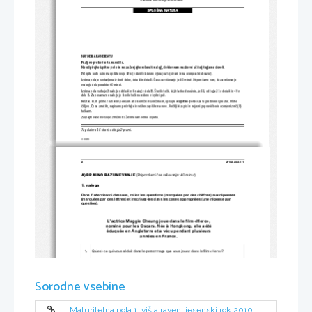
Kandidat dobi ocenjevalni obrazec.
SPLOŠNA MATURA
NAVODILA KANDIDATU
Pazljivo preberite ta navodila.
Ne odpirajte izpitne pole in ne začenjajte reševa
ti nalog, dokler vam nadzorni učitelj tega ne dovoli.
Prilepite kodo oziroma vpišite svojo šifro (v okvirček desno zgoraj na tej strani in na ocenjevalni obrazec).
Izpitna pola je sestavljena iz dveh delov, dela A in dela B. Časa za reševanje je 80 minut. Priporočamo vam, da za reševanje
vsakega dela porabite 40 minut.
Izpitna pola vsebuje 3 naloge v delu A in 6 nalog v delu B. Štev
ilo točk, ki jih lahko dosežete, je 61, od tega 21 v delu A in 
40 v
delu B. Za posamezno nalogo je število točk navedeno v izpitni poli.
Rešitve, ki jih pišite z nalivnim pereso
m ali s kemičnim svinčnikom, vpisujte 
v izpitno polo
 v za to predvideni prostor. Pišite
čitljivo. Če se zmotite, napisano prečrtajte in rešitev zapišite na 
novo. Nečitljivi zapisi in nejasni popravki bodo ocenjeni z
 nič (0)
točkami.
Zaupajte vase in v svoje zmožnosti. Želimo vam veliko uspeha.
Ta pola ima 16 strani, od tega 2 prazni.
© RIC 2010
2 
M102-262-1-1 
A) BRALNO RAZUMEVANJE
 (Priporo
č
eni 
č
as reševanja: 40 minut) 
1. naloga 
Dans l'interview ci-dessous, reliez les questions (marquées par des chiffres) aux réponses 
(marquées par des lettres) et inscrivez-les dans les cases appropriées (une réponse par 
question). 
L'actrice Maggie Cheung joue dans le film «Hero», 
nominé pour les Oscars. Née à Hongkong, elle a été 
éduquée en Angleterre et a vécu pendant plusieurs 
années en France. 
Qu'est-ce qui vous séduit dans le personnage que vous jouez dans le film «Hero»? 
1. 
Vous interprétez une guerrière légendaire qui pratique les arts martiaux? 
2. 
Quelle est la situation des femmes aujourd'hui à Hongkong où vous êtes née? 
3. 
Sorodne vsebine
Qu'est-ce que l'éducation britannique vous a apporté?  
4. 
Votre carrière a-t-elle demandé beaucoup de sacrifices? 
5. 
Maturitetna pola 1, višja raven, jesenski rok 2010