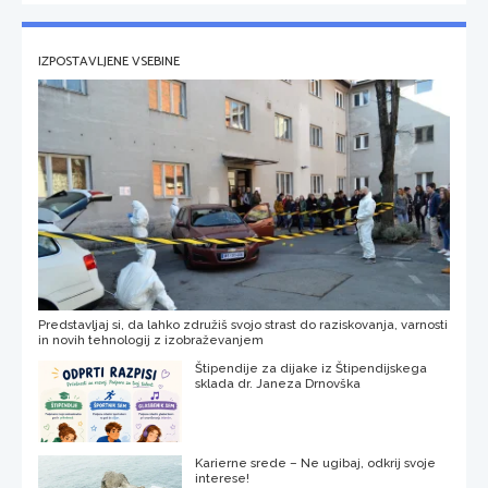
IZPOSTAVLJENE VSEBINE
Predstavljaj si, da lahko združiš svojo strast do raziskovanja, varnosti
in novih tehnologij z izobraževanjem
Štipendije za dijake iz Štipendijskega
sklada dr. Janeza Drnovška
Karierne srede – Ne ugibaj, odkrij svoje
interese!