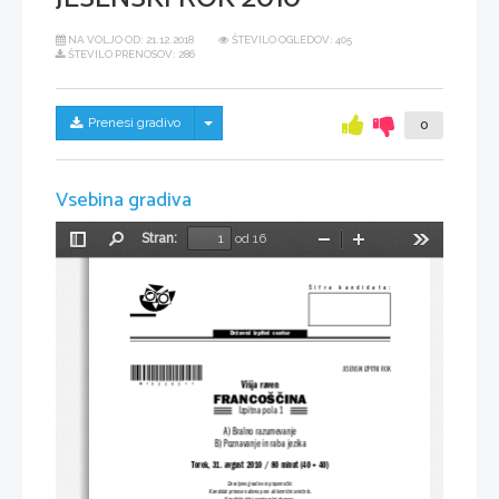
NA VOLJO OD:
21.12.2018
ŠTEVILO OGLEDOV: 405
ŠTEVILO PRENOSOV: 286
Skrij/prikaži meni
Prenesi gradivo
0
Vsebina gradiva
Stran:
od 16
Preklopi
Najdi
Pomanjšaj
Povečaj
Orodja
stransko
vrstico
Šifra  kandidata:
Državni  izpitni  center
*M10226211*
JESENSKI IZPITNI ROK
Višja raven
FRANCOŠČINA
Izpitna pola 1
A) Bralno razumevanje
B) Poznavanje in raba jezika
Torek, 31. avgust 2010 / 80 minut (40 + 40)
Dovoljeno gradivo in pripomočki:
Kandidat prinese nalivno pero ali kemični svinčnik.