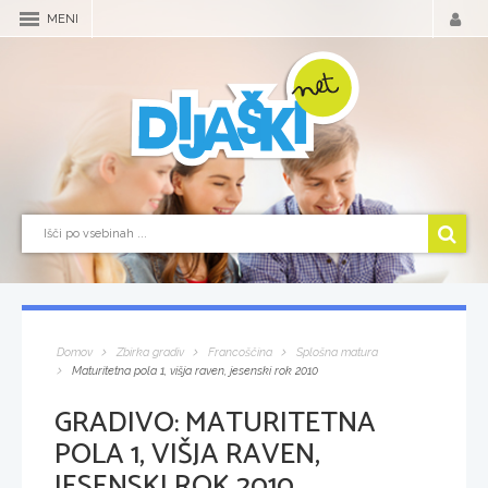
MENI
Domov
Zbirka gradiv
Francoščina
Splošna matura
Maturitetna pola 1, višja raven, jesenski rok 2010
GRADIVO:
MATURITETNA
POLA 1, VIŠJA RAVEN,
JESENSKI ROK 2010