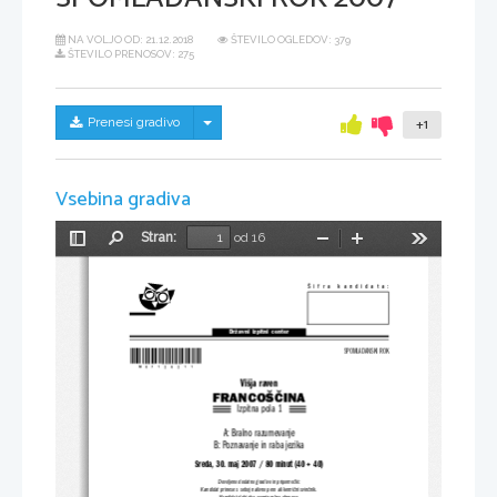
NA VOLJO OD:
21.12.2018
ŠTEVILO OGLEDOV: 379
ŠTEVILO PRENOSOV: 275
Skrij/prikaži meni
Prenesi gradivo
+1
Vsebina gradiva
Stran:
od 16
Preklopi
Najdi
Pomanjšaj
Povečaj
Orodja
stransko
vrstico
Šifra  kandidata:
Državni  izpitni  center
*M07126211*
SPOMLADANSKI ROK
Višja raven
FRANCOŠČINA
Izpitna pola 1
A: Bralno razumevanje
B: Poznavanje in raba jezika
Sreda, 30. maj 2007 / 80 minut (40 + 40)
Dovoljeno dodatno gradivo in pripomočki:
Kandidat prinese s seboj nalivno pero ali kemični svinčnik.