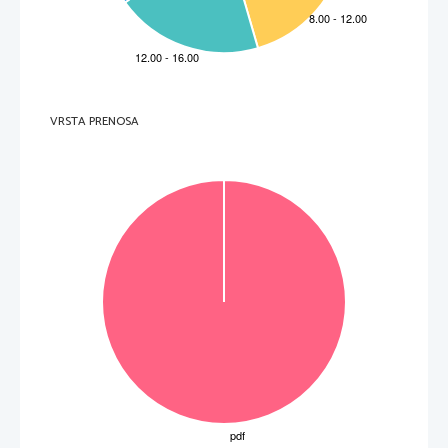
1.                   2.                   3.                   4.                   5.                   6.                   7.                   
(7) 
VRSTA PRENOSA