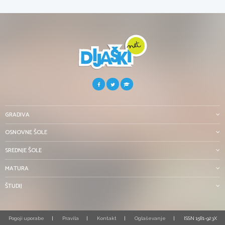
GRADIVA
OSNOVNE ŠOLE
SREDNJE ŠOLE
MATURA
ŠTUDIJ
Pogoji uporabe
Pravila
Kontakt
Oglaševanje
ISSN 1581-923X