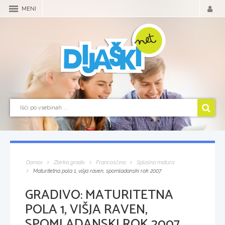
MENI
Domov
Zbirka gradiv
Francoščina
Splošna matura
Maturitetna pola 1, višja raven, spomladanski rok 2007
GRADIVO:
MATURITETNA
POLA 1, VIŠJA RAVEN,
SPOMLADANSKI ROK 2007