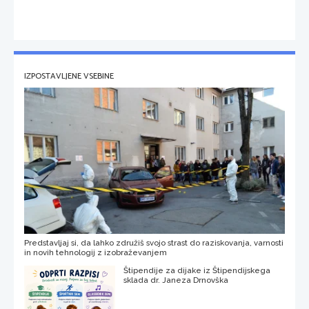
IZPOSTAVLJENE VSEBINE
Predstavljaj si, da lahko združiš svojo strast do raziskovanja, varnosti
in novih tehnologij z izobraževanjem
Štipendije za dijake iz Štipendijskega
sklada dr. Janeza Drnovška