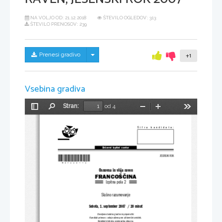
NA VOLJO OD:
21.12.2018
ŠTEVILO OGLEDOV: 313
ŠTEVILO PRENOSOV: 239
Skrij/prikaži meni
Prenesi gradivo
+1
Vsebina gradiva
Stran:
od 4
Preklopi
Najdi
Pomanjšaj
Povečaj
Orodja
stransko
vrstico
Šifra  kandidata:
Državni  izpitni  center
*M07226112*
JESENSKI ROK
Osnovna in višja raven
FRANCOŠČINA
Izpitna pola 2
Slušno razumevanje
Sobota, 1. september 2007  / 20 minut
Dovoljeno dodatno gradivo in pripomočki:
Kandidat prinese s seboj nalivno pero ali kemični svinčnik.
Kandidat dobi dva ocenjevalna obrazca.