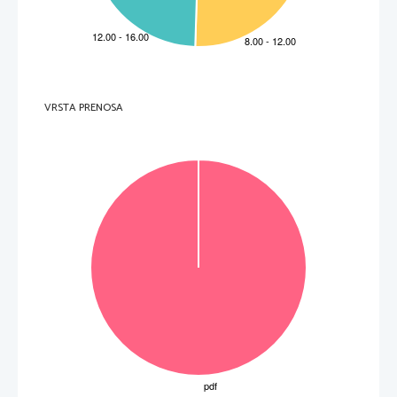
6.  Quelle ville nous recommande-t-on de
 visiter avant d'arriver aux Açores? 
      ______________________________________________________________________________      
7.  À combien s'élève le prix minimum d'un séjour d'une semaine aux Açores? 
      ______________________________________________________________________________      
(7) 
VRSTA PRENOSA