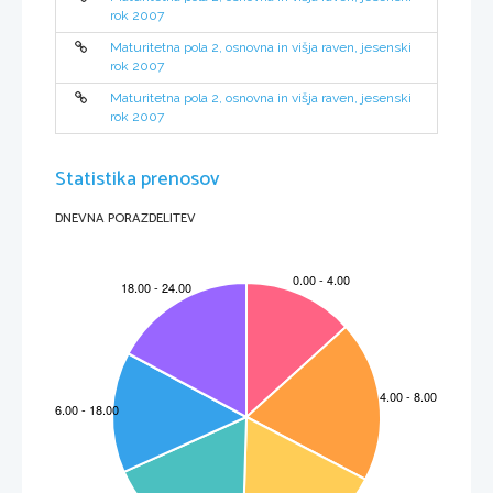
rok 2007
(8) 
Maturitetna pola 2, osnovna in višja raven, jesenski
rok 2007
Maturitetna pola 2, osnovna in višja raven, jesenski
rok 2007
Statistika prenosov
DNEVNA PORAZDELITEV
M072-261-1-2 
3 
DEL B 
Prisluhnite besedilu in odgovorite na vprašanja. 
1.  Dans quel océan se trouvent les Açores? 
      ______________________________________________________________________________      
2.  De combien d'îles l'archipel des Açores est-il composé? 
      ______________________________________________________________________________      
3.  Que trouve-t-on au fond des anciens volcans? 
      ______________________________________________________________________________      
4.  Comment peut-on qualifier le climat des Açores? 
      ______________________________________________________________________________      
5.  Que recommande-t-on de visiter dans l'archipel? 
      ______________________________________________________________________________      