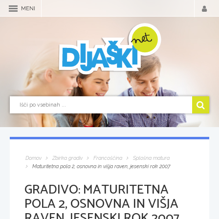
MENI
Domov
Zbirka gradiv
Francoščina
Splošna matura
Maturitetna pola 2, osnovna in višja raven, jesenski rok 2007
GRADIVO:
MATURITETNA
POLA 2, OSNOVNA IN VIŠJA
RAVEN, JESENSKI ROK 2007