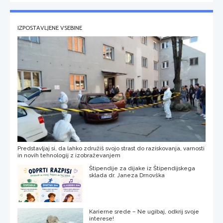
IZPOSTAVLJENE VSEBINE
Predstavljaj si, da lahko združiš svojo strast do raziskovanja, varnosti
in novih tehnologij z izobraževanjem
Štipendije za dijake iz Štipendijskega
sklada dr. Janeza Drnovška
Karierne srede – Ne ugibaj, odkrij svoje
interese!