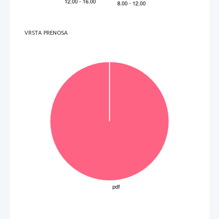
V sivo polje ne pišite
6. 
En plus des sculptures et des vitraux, que peut
-on
 admirer à l
’intérieur du monastère?
A 
Les tableaux.
B 
Les fresques.
C 
Les 
tombeaux.
.   
V sivo polje ne pišite
7. 
Depuis 2014, le nombre de visites a
VRSTA PRENOSA
A 
doublé.
B 
baissé.
C 
triplé.
8. 
L’entrée au festival est gratuite
.   
V sivo polje ne pišite
A 
pour tout le monde.
B 
pour les moins de 16 ans.
C 
pour les moins de 26 ans.
(
8
points
)