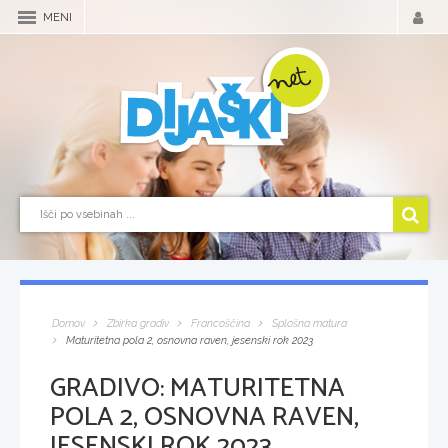
MENI
Domov
Zbirka gradiv
Francoščina
Splošna matura
Maturitetna pola 2, osnovna raven, jesenski rok 2023
GRADIVO:
MATURITETNA
POLA 2, OSNOVNA RAVEN,
JESENSKI ROK 2023