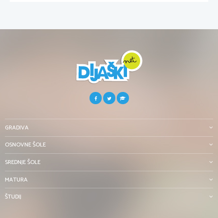
GRADIVA
OSNOVNE ŠOLE
SREDNJE ŠOLE
MATURA
ŠTUDIJ