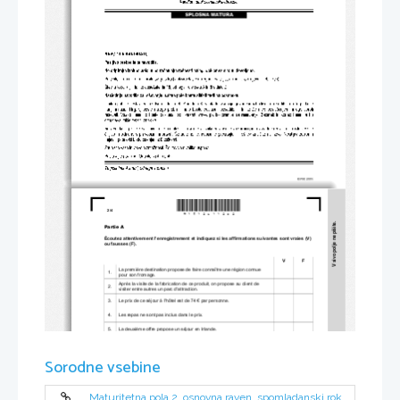
*M1512611202*
2/4 
V sivo polje ne pišite.
Partie A 
Écoutez attentivement l'enregistrement et indique
z si les affirmations suivantes sont vraies (V) 
ou fausses (F). 
V             F             
La première destination propose de faire connaître une région connue 
1. 
pour son fromage. 
Après la visite de la fabrication de ce produit, on propose au client de 
2. 
visiter entre autres un parc d'attraction. 
3. 
Le prix de ce séjour à l'hôtel est de 74 € par personne. 
4. 
Les repas ne sont pas inclus dans le prix. 
5. 
La deuxième offre propose un séjour en Irlande. 
6. 
Le prix inclut également une voiture de location pour sept jours. 
Sorodne vsebine
7. 
Cette offre est valable seulement un mois. 
8. 
Le troisième séjour à Bali s'élève à 1.298 €. 
9. 
Le prix inclut également six plongées sous-marines. 
Maturitetna pola 2, osnovna raven, spomladanski rok