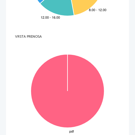
6.     Quel est celui que les enfants préfèrent? 
A 
Le lieu entier. 
B 
Le lieu noir. 
C 
Le lieu à la meunière. 
7.     Que sont les darnes? 
A     Des     tranches.     
B     Des     croquettes.     
C     Des     épices.     
8.     Quand il est préparé à la meunière, dans quoi fait-on cuire le lieu? 
A 
Dans de l'eau. 
B 
Dans de l'huile. 
VRSTA PRENOSA
C 
Dans du beurre. 
 (8 points) 