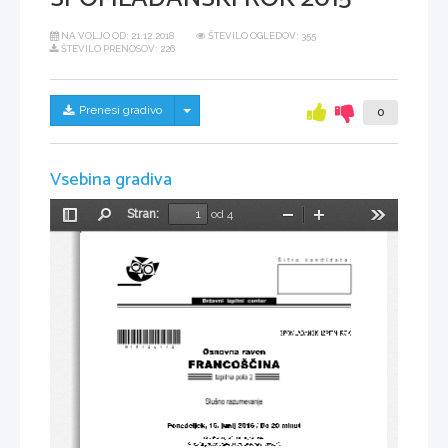
NA VOLJO OD:
21.12.2018
ŠTEVILO OGLEDOV: 355
ŠTEVILO PRENOSOV: 226
Skrij/prikaži meni
Prenesi gradivo
0
Vsebina gradiva
Stran:
od 4
Preklopi
Najdi
Pomanjšaj
Povečaj
Orodja
stransko
vrstico
*M15126112* 