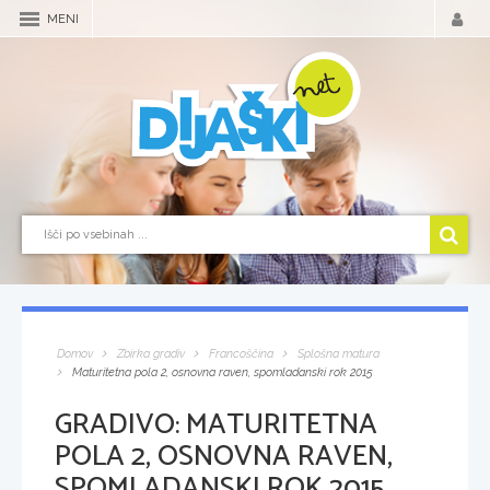
MENI
Domov
Zbirka gradiv
Francoščina
Splošna matura
Maturitetna pola 2, osnovna raven, spomladanski rok 2015
GRADIVO:
MATURITETNA
POLA 2, OSNOVNA RAVEN,
SPOMLADANSKI ROK 2015