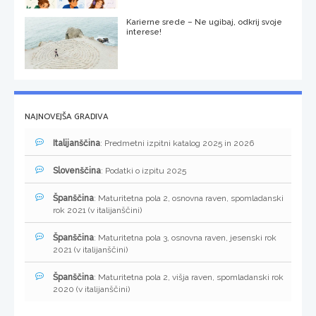
Karierne srede – Ne ugibaj, odkrij svoje
interese!
NAJNOVEJŠA GRADIVA
Italijanščina
: Predmetni izpitni katalog 2025 in 2026
Slovenščina
: Podatki o izpitu 2025
Španščina
: Maturitetna pola 2, osnovna raven, spomladanski
rok 2021 (v italijanščini)
Španščina
: Maturitetna pola 3, osnovna raven, jesenski rok
2021 (v italijanščini)
Španščina
: Maturitetna pola 2, višja raven, spomladanski rok
2020 (v italijanščini)