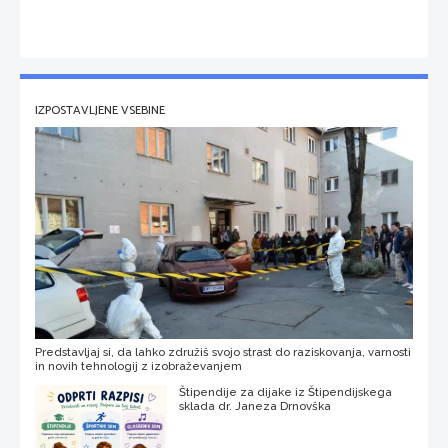
IZPOSTAVLJENE VSEBINE
Predstavljaj si, da lahko združiš svojo strast do raziskovanja, varnosti
in novih tehnologij z izobraževanjem
Štipendije za dijake iz Štipendijskega
sklada dr. Janeza Drnovška