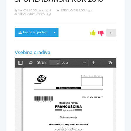
NA VOLJO OD:
21.12.2018
ŠTEVILO OGLEDOV: 312
ŠTEVILO PRENOSOV: 237
Skrij/prikaži meni
Prenesi gradivo
0
Vsebina gradiva
Stran:
od 4
Preklopi
Najdi
Pomanjšaj
Povečaj
Orodja
stransko
vrstico
*M16126112* 