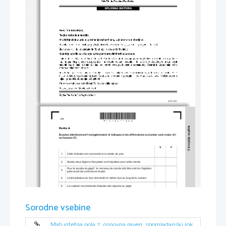
*M1612611202*
2/4 
V sivo polje ne pišite.
Partie A 
Écoutez attentivement l'enregistrement et indique
z si les affirmations suivantes sont vraies (V) 
ou fausses (F). 
V             F             
1. 
Cette émission est consacrée à la viande de porc. 
2. 
Seules deux régions françaises 
sont réputées pour cette viande. 
Pour la recette du gigot*, le morceau de viande doit être sorti du frigidaire 
3. 
juste avant de commencer le plat. 
4. 
La température du four doit rester la même tout au long de la cuisson. 
5. 
Le cuisinier recommande d'ajouter des oignons au gigot. 
Pour préparer la recette du navarin** primeur, il faut de la viande et des 
6. 
légumes. 
Sorodne vsebine
7. 
Le morceau de viande recommandé pour ce plat est à moins de 10 euros. 
Au début de la recette, il faut cuisiner séparément la viande et les 
8. 
légumes. 
9. 
La dernière recette proposée par le cuisinier est réalisée rapidement. 
Maturitetna pola 2, osnovna raven, spomladanski rok