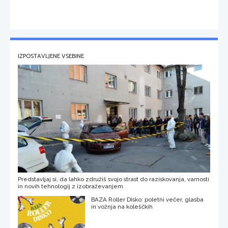
IZPOSTAVLJENE VSEBINE
Predstavljaj si, da lahko združiš svojo strast do raziskovanja, varnosti
in novih tehnologij z izobraževanjem
BAZA Roller Disko: poletni večer, glasba
in vožnja na koleščkih