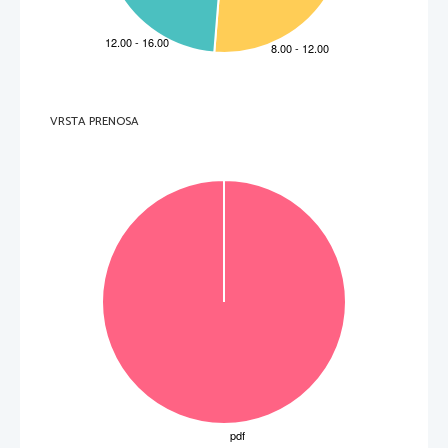
C     3,90     m.     
6.     Le roi de France a reçu son cadeau au mois de 
A     mai.     
B     juin.     
C     juillet.     
7.     La girafe est morte en 
A     1827.     
B     1845.     
C     1847.     
8.     Aujourd'hui, on peut voir cette girafe 
A 
à la Ménagerie royale. 
VRSTA PRENOSA
B 
au Jardin des plantes. 
C 
dans un muséum d'histoire naturelle.  
 (8 points) 