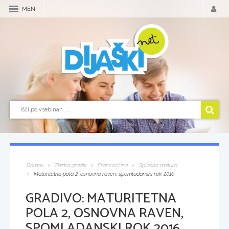
MENI
Domov
Zbirka gradiv
Francoščina
Splošna matura
Maturitetna pola 2, osnovna raven, spomladanski rok 2016
GRADIVO:
MATURITETNA
POLA 2, OSNOVNA RAVEN,
SPOMLADANSKI ROK 2016