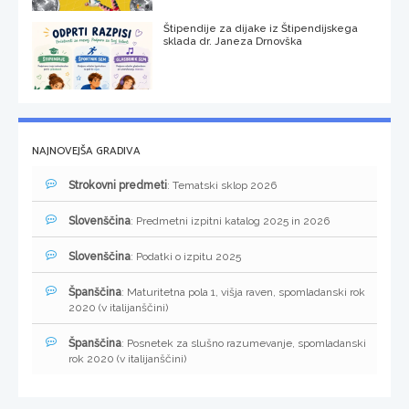
Štipendije za dijake iz Štipendijskega
sklada dr. Janeza Drnovška
NAJNOVEJŠA GRADIVA
Strokovni predmeti
: Tematski sklop 2026
Slovenščina
: Predmetni izpitni katalog 2025 in 2026
Slovenščina
: Podatki o izpitu 2025
Španščina
: Maturitetna pola 1, višja raven, spomladanski rok
2020 (v italijanščini)
Španščina
: Posnetek za slušno razumevanje, spomladanski
rok 2020 (v italijanščini)