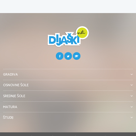
GRADIVA
OSNOVNE ŠOLE
SREDNJE ŠOLE
MATURA
ŠTUDIJ