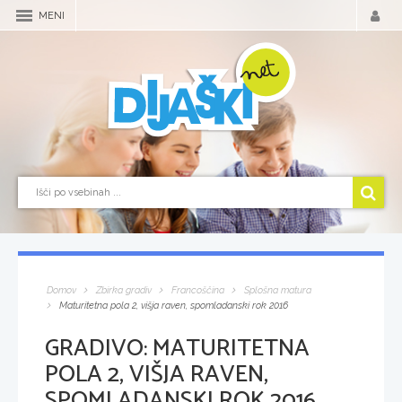
MENI
Domov
Zbirka gradiv
Francoščina
Splošna matura
Maturitetna pola 2, višja raven, spomladanski rok 2016
GRADIVO:
MATURITETNA
POLA 2, VIŠJA RAVEN,
SPOMLADANSKI ROK 2016