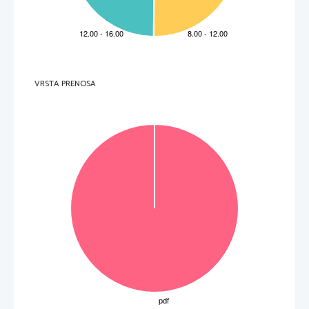
7.     En quelle année est-elle morte? 
  _____________________________________________________________________________________    
8.     Dans quel musée de La Rochelle peut-on aujourd'hui voir cette girafe? 
  _____________________________________________________________________________________    
(8 points) 
VRSTA PRENOSA