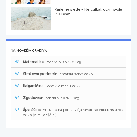
Karierne srede – Ne ugibaj, odkrij svoje
interese!
NAJNOVEJŠA GRADIVA
Matematika
: Podatki o izpitu 2025
Strokovni predmeti
: Tematski sklop 2026
Italijanščina
: Podatki o izpitu 2024
Zgodovina
: Podatki o izpitu 2025
Španščina
: Maturitetna pola 2, višja raven, spomladanski rok
2020 (v italijanščini)