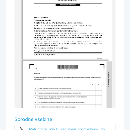
*M1612621202*
2/4 
V sivo polje ne pišite.
Partie A 
Écoutez attentivement l'enregistrement et indique
z si les affirmations suivantes sont vraies (V) 
ou fausses (F). 
V             F             
1. 
Cette émission est consacrée à la viande de porc. 
2. 
Seules deux régions françaises 
sont réputées pour cette viande. 
Pour la recette du gigot*, le morceau de viande doit être sorti du frigidaire 
3. 
juste avant de commencer le plat. 
4. 
La température du four doit rester la même tout au long de la cuisson. 
5. 
Le cuisinier recommande d'ajouter des oignons au gigot. 
Pour préparer la recette du navarin** primeur, il faut de la viande et des 
6. 
légumes. 
Sorodne vsebine
7. 
Le morceau de viande recommandé pour ce plat est à moins de 10 euros. 
Au début de la recette, il faut cuisiner séparément la viande et les 
8. 
légumes. 
9. 
La dernière recette proposée par le cuisinier est réalisée rapidement. 
Maturitetna pola 2, višja raven, spomladanski rok