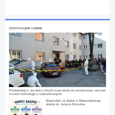
IZPOSTAVLJENE VSEBINE
Predstavljaj si, da lahko združiš svojo strast do raziskovanja, varnosti
in novih tehnologij z izobraževanjem
Štipendije za dijake iz Štipendijskega
sklada dr. Janeza Drnovška