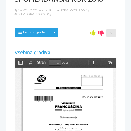
NA VOLJO OD:
21.12.2018
ŠTEVILO OGLEDOV: 312
ŠTEVILO PRENOSOV: 173
Skrij/prikaži meni
Prenesi gradivo
0
Vsebina gradiva
Stran:
od 4
Preklopi
Najdi
Pomanjšaj
Povečaj
Orodja
stransko
vrstico
*M16126212* 