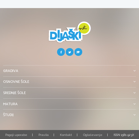
GRADIVA
OSNOVNE ŠOLE
SREDNJE ŠOLE
MATURA
ŠTUDIJ
Pogoji uporabe
Pravila
Kontakt
Oglaševanje
ISSN 1581-923X