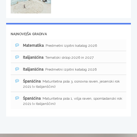
NAJNOVEJŠA GRADIVA
Matematika
: Predmetni izpitni katalog 2026
Italijanščina
: Tematski sklop 2026 in 2027
Italijanščina
: Predmetni izpitni katalog 2026
Španščina
: Maturitetna pola 3, osnovna raven, jesenski rok
2021 (v italijanščini)
Španščina
: Maturitetna pola 1, višja raven, spomladanski rok
2021 (v italijanščini)