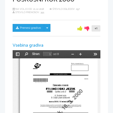
NA VOLJO OD:
21.12.2018
ŠTEVILO OGLEDOV: 297
ŠTEVILO PRENOSOV: 395
Skrij/prikaži meni
Prenesi gradivo
+1
Vsebina gradiva
Stran:
od 8
Preklopi
Najdi
Pomanjšaj
Povečaj
Orodja
stransko
vrstico