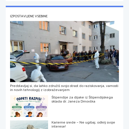
IZPOSTAVLJENE VSEBINE
Predstavljaj si, da lahko združiš svojo strast do raziskovanja, varnosti
in novih tehnologij z izobraževanjem
Štipendije za dijake iz Štipendijskega
sklada dr. Janeza Drnovška
Karierne srede – Ne ugibaj, odkrij svoje
interese!