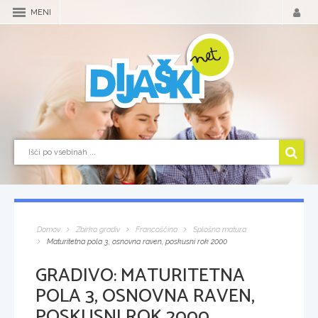
MENI
Domov
Zbirka gradiv
Francoščina
Splošna matura
Maturitetna pola 3, osnovna raven, poskusni rok 2000
GRADIVO:
MATURITETNA
POLA 3, OSNOVNA RAVEN,
POSKUSNI ROK 2000