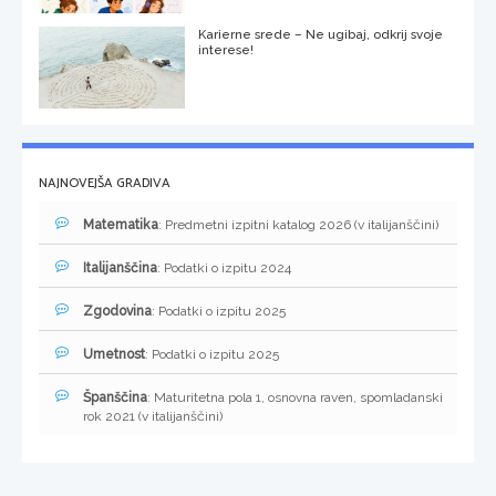
Karierne srede – Ne ugibaj, odkrij svoje
interese!
NAJNOVEJŠA GRADIVA
Matematika
: Predmetni izpitni katalog 2026 (v italijanščini)
Italijanščina
: Podatki o izpitu 2024
Zgodovina
: Podatki o izpitu 2025
Umetnost
: Podatki o izpitu 2025
Španščina
: Maturitetna pola 1, osnovna raven, spomladanski
rok 2021 (v italijanščini)