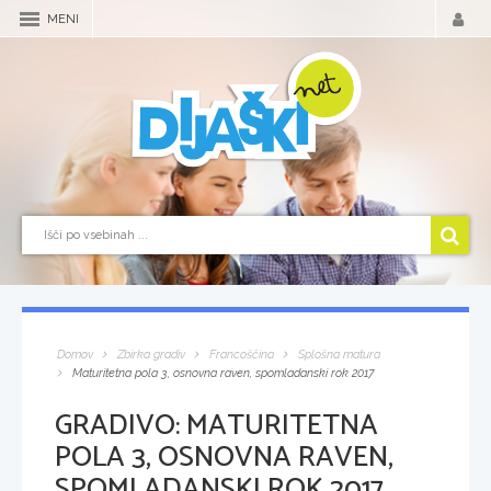
MENI
Domov
Zbirka gradiv
Francoščina
Splošna matura
Maturitetna pola 3, osnovna raven, spomladanski rok 2017
GRADIVO:
MATURITETNA
POLA 3, OSNOVNA RAVEN,
SPOMLADANSKI ROK 2017