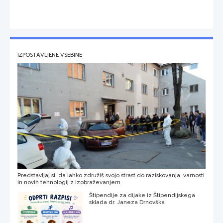
IZPOSTAVLJENE VSEBINE
Predstavljaj si, da lahko združiš svojo strast do raziskovanja, varnosti
in novih tehnologij z izobraževanjem
Štipendije za dijake iz Štipendijskega
sklada dr. Janeza Drnovška