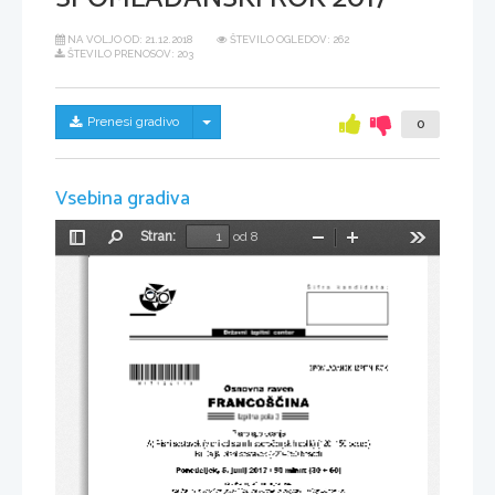
NA VOLJO OD:
21.12.2018
ŠTEVILO OGLEDOV: 262
ŠTEVILO PRENOSOV: 203
Skrij/prikaži meni
Prenesi gradivo
0
Vsebina gradiva
Stran:
od 8
Preklopi
Najdi
Pomanjšaj
Povečaj
Orodja
stransko
vrstico
*M17126113* 