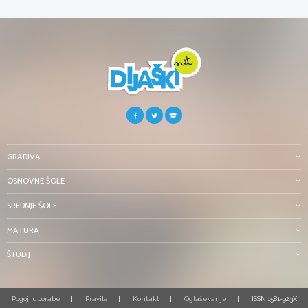
GRADIVA
OSNOVNE ŠOLE
SREDNJE ŠOLE
MATURA
ŠTUDIJ
Pogoji uporabe
Pravila
Kontakt
Oglaševanje
ISSN 1581-923X