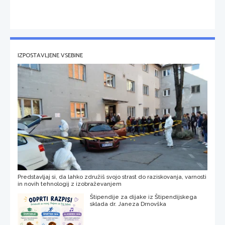
IZPOSTAVLJENE VSEBINE
Predstavljaj si, da lahko združiš svojo strast do raziskovanja, varnosti
in novih tehnologij z izobraževanjem
Štipendije za dijake iz Štipendijskega
sklada dr. Janeza Drnovška