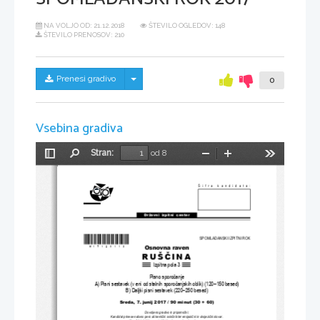
NA VOLJO OD:
21.12.2018
ŠTEVILO OGLEDOV: 148
ŠTEVILO PRENOSOV: 210
Skrij/prikaži meni
Prenesi gradivo
0
Vsebina gradiva
Stran:
od 8
Preklopi
Najdi
Pomanjšaj
Povečaj
Orodja
stransko
vrstico
Šifra kandidata:
Državni  izpitni  center
*M17129113* 
SPOMLADANSKI IZPITNI ROK
Osnovna raven
RUŠ
Č
INA
Izpitna pola 3
Pisno sporo
č
anje
A) Pisni sestavek (v eni od stalnih sporo
č
anjskih oblik) (120–150 besed)
B) Daljši pisni sestavek (220–250 besed)
Sreda, 7. junij 2017 
/ 90 minut (30 + 60)
Dovoljeno gradivo in pripomo
č
ki:
Kandidat prinese nalivno pero ali kemi
č
ni svin
č
nik ter enojezi
č
ni in dvojezi
č
ni slovar.