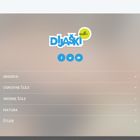
GRADIVA
OSNOVNE ŠOLE
SREDNJE ŠOLE
MATURA
ŠTUDIJ