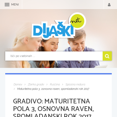
MENI
Domov
Zbirka gradiv
Ruščina
Splošna matura
Maturitetna pola 3, osnovna raven, spomladanski rok 2017
GRADIVO:
MATURITETNA
POLA 3, OSNOVNA RAVEN,
SPOMLADANSKI ROK 2017