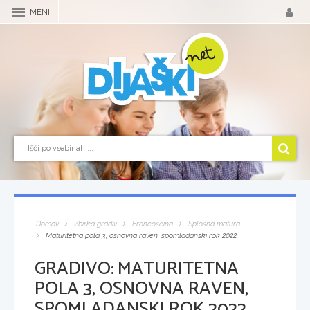
MENI
Domov
Zbirka gradiv
Francoščina
Splošna matura
Maturitetna pola 3, osnovna raven, spomladanski rok 2022
GRADIVO:
MATURITETNA
POLA 3, OSNOVNA RAVEN,
SPOMLADANSKI ROK 2022