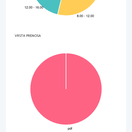
V sivo polje ne pišite
.   
V sivo polje ne pišite
.   
V sivo polje ne pišite
VRSTA PRENOSA
P   
perforiran list