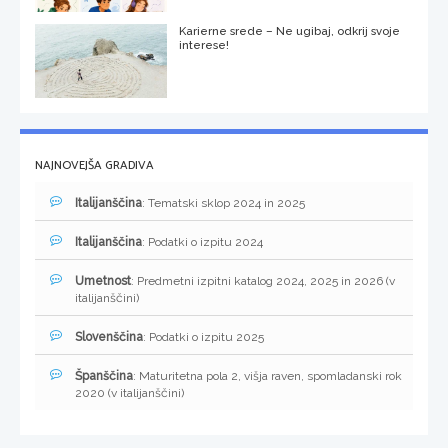
Karierne srede – Ne ugibaj, odkrij svoje
interese!
NAJNOVEJŠA GRADIVA
Italijanščina
: Tematski sklop 2024 in 2025
Italijanščina
: Podatki o izpitu 2024
Umetnost
: Predmetni izpitni katalog 2024, 2025 in 2026 (v
italijanščini)
Slovenščina
: Podatki o izpitu 2025
Španščina
: Maturitetna pola 2, višja raven, spomladanski rok
2020 (v italijanščini)