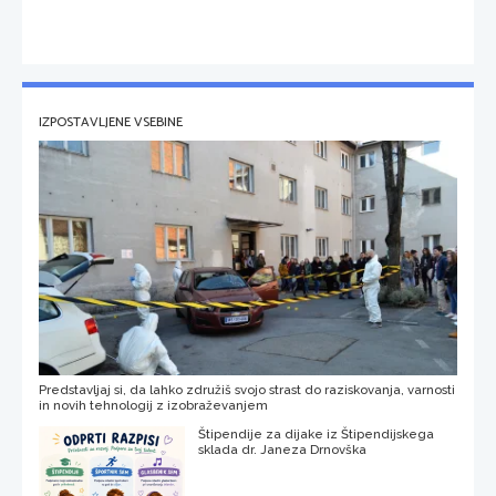
IZPOSTAVLJENE VSEBINE
Predstavljaj si, da lahko združiš svojo strast do raziskovanja, varnosti
in novih tehnologij z izobraževanjem
Štipendije za dijake iz Štipendijskega
sklada dr. Janeza Drnovška