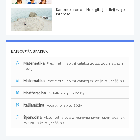
Karierne srede – Ne ugibaj, odkrij svoje
interese!
NAJNOVEJŠA GRADIVA
Matematika
: Predmetni izpitni katalog 2022, 2023, 2024 in
2025
Matematika
: Predmetni izpitni katalog 2026 (v italijanščini)
Madžarščina
: Podatki o izpitu 2025
Italijanščina
: Podatki o izpitu 2025
Španščina
: Maturitetna pola 2, osnovna raven, spomladanski
rok 2020 (v italijanščini)