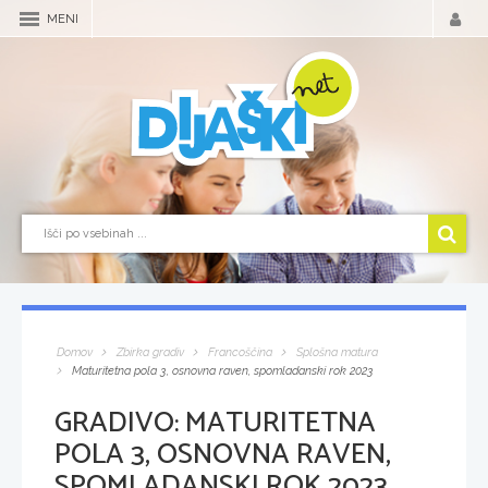
MENI
Domov
Zbirka gradiv
Francoščina
Splošna matura
Maturitetna pola 3, osnovna raven, spomladanski rok 2023
GRADIVO:
MATURITETNA
POLA 3, OSNOVNA RAVEN,
SPOMLADANSKI ROK 2023