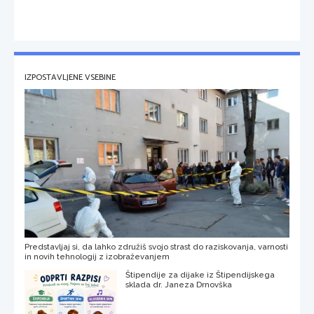
IZPOSTAVLJENE VSEBINE
Predstavljaj si, da lahko združiš svojo strast do raziskovanja, varnosti
in novih tehnologij z izobraževanjem
Štipendije za dijake iz Štipendijskega
sklada dr. Janeza Drnovška