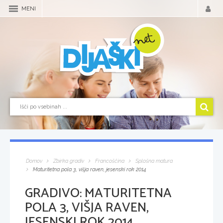
MENI
Domov
Zbirka gradiv
Francoščina
Splošna matura
Maturitetna pola 3, višja raven, jesenski rok 2014
GRADIVO:
MATURITETNA
POLA 3, VIŠJA RAVEN,
JESENSKI ROK 2014