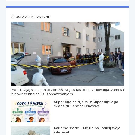
IZPOSTAVLJENE VSEBINE
Predstavljaj si, da lahko združiš svojo strast do raziskovanja, varnosti
in novih tehnologij z izobraževanjem
Štipendije za dijake iz Štipendijskega
sklada dr. Janeza Drnovška
Karierne srede – Ne ugibaj, odkrij svoje
interese!