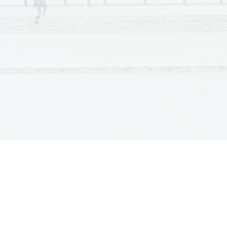
Scientia  Est  Potentia  Scientia  Est  Po
tentia  Scientia  Est  Potenti
Scientia  Est  Potentia  Scientia  Est  Po
tentia  Scientia  Est  Potenti
Scientia  Est  Potentia  Scientia  Est  Po
tentia  Scientia  Est  Potenti
Scientia  Est  Potentia  Scientia  Est  Po
tentia  Scientia  Est  Potenti
Scientia  Est  Potentia  Scientia  Est  Po
tentia  Scientia  Est  Potenti
Scientia  Est  Potentia  Scientia  Est  Po
tentia  Scientia  Est  Potenti
Scientia  Est  Potentia  Scientia  Est  Po
tentia  Scientia  Est  Potenti
Scientia  Est  Potentia  Scientia  Est  Po
tentia  Scientia  Est  Potenti
Scientia  Est  Potentia  Scientia  Est  Po
tentia  Scientia  Est  Potenti
Scientia  Est  Potentia  Scientia  Est  Po
tentia  Scientia  Est  Potenti
Scientia  Est  Potentia  Scientia  Est  Po
tentia  Scientia  Est  Potenti
Scientia  Est  Potentia  Scientia  Est  Po
tentia  Scientia  Est  Potenti
Scientia  Est  Potentia  Scientia  Est  Po
tentia  Scientia  Est  Potenti
Scientia  Est  Potentia  Scientia  Est  Po
tentia  Scientia  Est  Potenti
Scientia  Est  Potentia  Scientia  Est  Po
tentia  Scientia  Est  Potenti
Scientia  Est  Potentia  Scientia  Est  Po
tentia  Scientia  Est  Potenti
Scientia  Est  Potentia  Scientia  Est  Po
tentia  Scientia  Est  Potenti
Scientia  Est  Potentia  Scientia  Est  Po
tentia  Scientia  Est  Potenti
Scientia  Est  Potentia  Scientia  Est  Po
tentia  Scientia  Est  Potenti
Scientia  Est  Potentia  Scientia  Est  Po
tentia  Scientia  Est  Potenti
Scientia  Est  Potentia  Scientia  Est  Po
tentia  Scientia  Est  Potenti
Scientia  Est  Potentia  Scientia  Est  Po
tentia  Scientia  Est  Potenti
Scientia  Est  Potentia  Scientia  Est  Po
tentia  Scientia  Est  Potenti
Scientia  Est  Potentia  Scientia  Est  Po
tentia  Scientia  Est  Potenti
Scientia  Est  Potentia  Scientia  Est  Po
tentia  Scientia  Est  Potenti
Scientia  Est  Potentia  Scientia  Est  Po
tentia  Scientia  Est  Potenti
Scientia  Est  Potentia  Scientia  Est  Po
tentia  Scientia  Est  Potenti
Scientia  Est  Potentia  Scientia  Est  Po
tentia  Scientia  Est  Potenti
Scientia  Est  Potentia  Scientia  Est  Po
tentia  Scientia  Est  Potenti
Scientia  Est  Potentia  Scientia  Est  Po
tentia  Scientia  Est  Potenti
Scientia  Est  Potentia  Scientia  Est  Po
tentia  Scientia  Est  Potenti
Scientia  Est  Potentia  Scientia  Est  Po
tentia  Scientia  Est  Potenti
Scientia  Est  Potentia  Scientia  Est  Po
tentia  Scientia  Est  Potenti
Scientia  Est  Potentia  Scientia  Est  Po
tentia  Scientia  Est  Potenti
Scientia  Est  Potentia  Scientia  Est  Po
tentia  Scientia  Est  Potenti
Scientia  Est  Potentia  Scientia  Est  Po
tentia  Scientia  Est  Potenti
Scientia  Est  Potentia  Scientia  Est  Po
tentia  Scientia  Est  Potenti
Scientia  Est  Potentia  Scientia  Est  Po
tentia  Scientia  Est  Potenti
Scientia  Est  Potentia  Scientia  Est  Po
tentia  Scientia  Est  Potenti