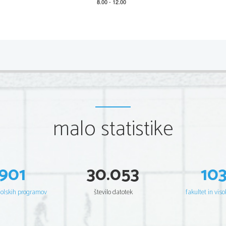
*M18226213
2/8 
Scientia  Est  Potentia  Scientia  Est  Po
tentia  Scientia  Est  Potenti
Scientia  Est  Potentia  Scientia  Est  Po
tentia  Scientia  Est  Potenti
Scientia  Est  Potentia  Scientia  Est  Po
tentia  Scientia  Est  Potenti
Scientia  Est  Potentia  Scientia  Est  Po
tentia  Scientia  Est  Potenti
Scientia  Est  Potentia  Scientia  Est  Po
tentia  Scientia  Est  Potenti
Scientia  Est  Potentia  Scientia  Est  Po
tentia  Scientia  Est  Potenti
Scientia  Est  Potentia  Scientia  Est  Po
tentia  Scientia  Est  Potenti
Scientia  Est  Potentia  Scientia  Est  Po
tentia  Scientia  Est  Potenti
Scientia  Est  Potentia  Scientia  Est  Po
tentia  Scientia  Est  Potenti
Scientia  Est  Potentia  Scientia  Est  Po
tentia  Scientia  Est  Potenti
Scientia  Est  Potentia  Scientia  Est  Po
tentia  Scientia  Est  Potenti
malo statistike
Scientia  Est  Potentia  Scientia  Est  Po
tentia  Scientia  Est  Potenti
Scientia  Est  Potentia  Scientia  Est  Po
tentia  Scientia  Est  Potenti
Scientia  Est  Potentia  Scientia  Est  Po
tentia  Scientia  Est  Potenti
Scientia  Est  Potentia  Scientia  Est  Po
tentia  Scientia  Est  Potenti
Scientia  Est  Potentia  Scientia  Est  Po
tentia  Scientia  Est  Potenti
Scientia  Est  Potentia  Scientia  Est  Po
tentia  Scientia  Est  Potenti
Scientia  Est  Potentia  Scientia  Est  Po
tentia  Scientia  Est  Potenti
Scientia  Est  Potentia  Scientia  Est  Po
tentia  Scientia  Est  Potenti
Scientia  Est  Potentia  Scientia  Est  Po
tentia  Scientia  Est  Potenti
901
30.053
10
Scientia  Est  Potentia  Scientia  Est  Po
tentia  Scientia  Est  Potenti
Scientia  Est  Potentia  Scientia  Est  Po
tentia  Scientia  Est  Potenti
Scientia  Est  Potentia  Scientia  Est  Po
tentia  Scientia  Est  Potenti
Scientia  Est  Potentia  Scientia  Est  Po
tentia  Scientia  Est  Potenti
šolskih programov
število datotek
fakultet in viso
Scientia  Est  Potentia  Scientia  Est  Po
tentia  Scientia  Est  Potenti
Scientia  Est  Potentia  Scientia  Est  Po
tentia  Scientia  Est  Potenti
Scientia  Est  Potentia  Scientia  Est  Po
tentia  Scientia  Est  Potenti
Scientia  Est  Potentia  Scientia  Est  Po
tentia  Scientia  Est  Potenti
Scientia  Est  Potentia  Scientia  Est  Po
tentia  Scientia  Est  Potenti
Scientia  Est  Potentia  Scientia  Est  Po
tentia  Scientia  Est  Potenti
Scientia  Est  Potentia  Scientia  Est  Po
tentia  Scientia  Est  Potenti