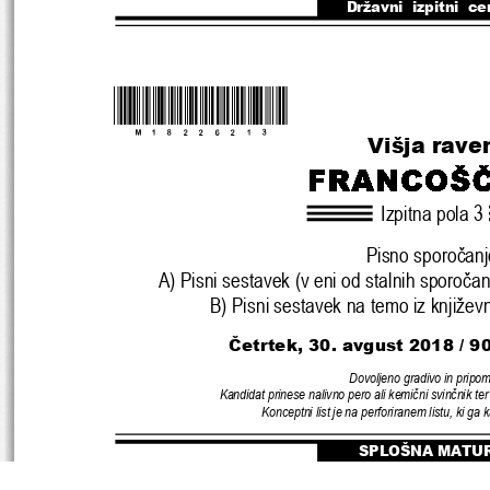
Državni  izpitni  ce
*M18226213* 
Višja rave
Izpitna pola 3
Pisno sporo
č
anj
A) Pisni sestavek (v eni od stalnih sporo
č
an
B) Pisni sestavek na temo iz knjiže
Č
etrtek, 30. avgust 2018 
/ 9
Dovoljeno gradivo in pripo
Kandidat prinese nalivno pero ali kemi
č
ni svin
č
nik ter
Konceptni list je na perforiranem lis
tu, ki ga 
SPLOŠNA MATU