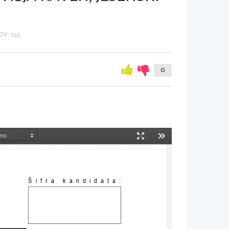
V: 155
0
Način
Orodja
predstavitve
Šifra kandidata: