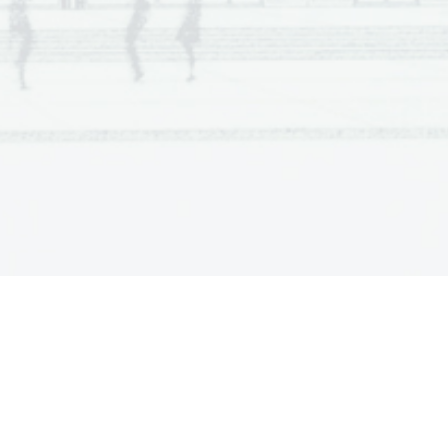
 pišite.   V sivo
a  Scientia
  Est  Potentia  Scientia  Est  Potentia
a  Scientia
  Est  Potentia  Scientia  Est  Potentia
a  Scientia
  Est  Potentia  Scientia  Est  Potentia
a  Scientia
  Est  Potentia  Scientia  Est  Potentia
a  Scientia
  Est  Potentia  Scientia  Est  Potentia
a  Scientia
  Est  Potentia  Scientia  Est  Potentia
a  Scientia
  Est  Potentia  Scientia  Est  Potentia
  V sivo polje ne
a  Scientia
  Est  Potentia  Scientia  Est  Potentia
a  Scientia
  Est  Potentia  Scientia  Est  Potentia
a  Scientia
  Est  Potentia  Scientia  Est  Potentia
a  Scientia
  Est  Potentia  Scientia  Est  Potentia
a  Scientia
  Est  Potentia  Scientia  Est  Potentia
a  Scientia
  Est  Potentia  Scientia  Est  Potentia
a  Scientia
  Est  Potentia  Scientia  Est  Potentia
a  Scientia
  Est  Potentia  Scientia  Est  Potentia
  V sivo polje ne pišite. 
a  Scientia
  Est  Potentia  Scientia  Est  Potentia
a  Scientia
  Est  Potentia  Scientia  Est  Potentia
a  Scientia
  Est  Potentia  Scientia  Est  Potentia
a  Scientia
  Est  Potentia  Scientia  Est  Potentia
a  Scientia
  Est  Potentia  Scientia  Est  Potentia
a  Scientia
  Est  Potentia  Scientia  Est  Potentia
a  Scientia
  Est  Potentia  Scientia  Est  Potentia
a  Scientia
  Est  Potentia  Scientia  Est  Potentia
a  Scientia
  Est  Potentia  Scientia  Est  Potentia
a  Scientia
  Est  Potentia  Scientia  Est  Potentia
a  Scientia
  Est  Potentia  Scientia  Est  Potentia
a  Scientia
  Est  Potentia  Scientia  Est  Potentia
a  Scientia
  Est  Potentia  Scientia  Est  Potentia
polje ne pišite. 
a  Scientia
  Est  Potentia  Scientia  Est  Potentia
a  Scientia
  Est  Potentia  Scientia  Est  Potentia
a  Scientia
  Est  Potentia  Scientia  Est  Potentia
a  Scientia
  Est  Potentia  Scientia  Est  Potentia
a  Scientia
  Est  Potentia  Scientia  Est  Potentia
a  Scientia
  Est  Potentia  Scientia  Est  Potentia
a  Scientia
  Est  Potentia  Scientia  Est  Potentia
a  Scientia
  Est  Potentia  Scientia  Est  Potentia
a  Scientia
  Est  Potentia  Scientia  Est  Potentia
a  Scientia
  Est  Potentia  Scientia  Est  Potentia
a  Scientia
  Est  Potentia  Scientia  Est  Potentia