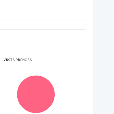
nadzorni u
č
itelj tega ne dovoli.
rani).
nje je 90 minut. Priporo
č
amo vam, da za reševanje 
VRSTA PRENOSA
ik), ki naj obsega od 150 do 180 besed, v delu B pa 
. Število to
č
k, ki jih lahko dosežete, je 35, od tega 
 predvideni prostor 
znotraj okvirja
. Pišite 
č
itljivo in 
pre
č
rtajte in jo zapišite na novo. Ne
č
itljivo besedilo 
 konceptni list, se pr
i ocenjevanju ne upoštevata.
© Državni izpitni center
Vse pravice pridržane.