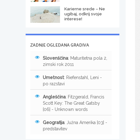
Karierne srede – Ne
ugibaj, odkrij svoje
interese!
ZADNJE OGLEDANA GRADIVA
Slovenščina
: Maturitetna pola 2,
zimski rok 2011
Umetnost
: Riefenstahl, Leni -
po razstavi
Angleščina
: Fitzgerald, Francis
Scott Key: The Great Gatsby
[06] - Unknown words
Geografija
: Južna Amerika [03] -
predstavitev