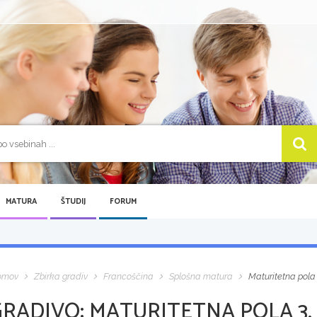
MATURA
ŠTUDIJ
FORUM
omov
Zbirka gradiv
Francoščina
Splošna matura
Maturitetna pola 
GRADIVO:
MATURITETNA POLA 3, 