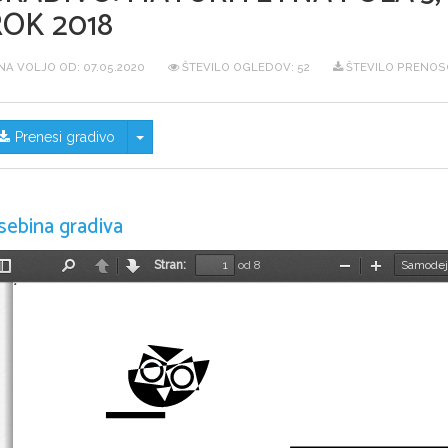
ROK 2018
NA VOLJO OD:
07.05.2020
ŠTEVILO OGLEDOV: 52
ŠTEVILO PRENOSO
Skrij/prikaži meni
Prenesi gradivo
sebina gradiva
Stran:
od 8
Preklopi
Najdi
Nazaj
Naprej
Pomanjšaj
Povečaj
stransko
vrstico