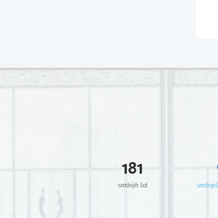
181
srednjih šol
srednje