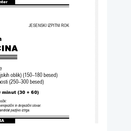
nter
JESENSKI IZPITNI ROK
n
e
jskih oblik) (150–180 besed)
vnosti (250–300 besed)
0 minut (30 + 60)
mo
č
ki:
 enojezi
č
ni in dvojezi
č
ni slovar.
kandidat pazljivo iztrga.
RA