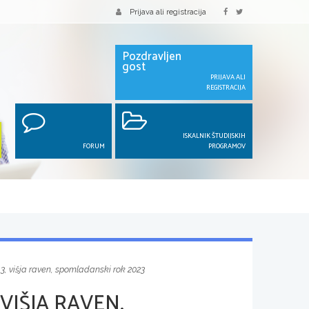
Prijava ali registracija
Pozdravljen
gost
PRIJAVA ALI
REGISTRACIJA
ISKALNIK ŠTUDIJSKIH
FORUM
PROGRAMOV
3, višja raven, spomladanski rok 2023
VIŠJA RAVEN,