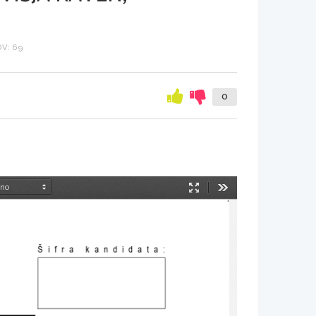
V: 69
0
Način
Orodja
predstavitve
Šifra kandidata
: