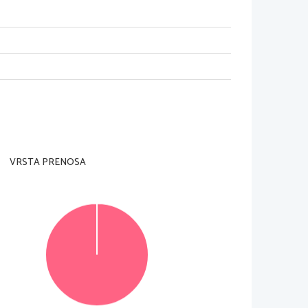
adzorni učitelj tega ne dovoli
.
rani
).
je je 
90 
minut
. 
Priporočamo vam
, 
da za reševanje 
VRSTA PRENOSA
k
), 
ki naj obsega od 
150 
do 
180 
besed
, 
v delu B pa 
d
. 
Število točk
, 
ki jih lahko dosežete
, 
je 
35, 
od tega 
 predvideni prostor 
znotraj okvirja
. 
Pišite čitljivo in 
ečrtajte in jo zapišite na novo
. 
Nečitljivo besedilo 
 konceptni list
, 
se pri ocenjevanju ne upoštevata
.
© Državni izpitni center
Vse pravice pridržane
.