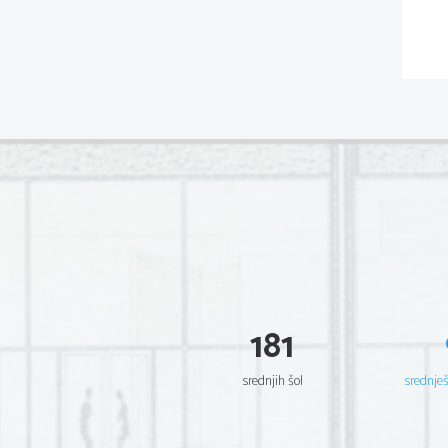
181
srednjih šol
srednje