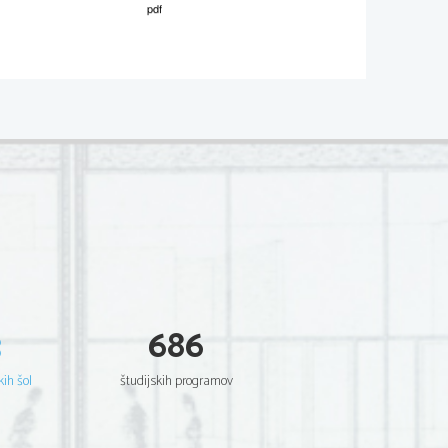
02*
.
V sivo polje ne pišite
  Scientia  Est  Potentia  Scientia  Est  Potentia
  Scientia  Est  Potentia  Scientia  Est  Potentia
  Scientia  Est  Potentia  Scientia  Est  Potentia
  Scientia  Est  Potentia  Scientia  Est  Potentia
  Scientia  Est  Potentia  Scientia  Est  Potentia
  Scientia  Est  Potentia  Scientia  Est  Potentia
  Scientia  Est  Potentia  Scientia  Est  Potentia
  Scientia  Est  Potentia  Scientia  Est  Potentia
.   
  Scientia  Est  Potentia  Scientia  Est  Potentia
  Scientia  Est  Potentia  Scientia  Est  Potentia
V sivo polje ne pišite
  Scientia  Est  Potentia  Scientia  Est  Potentia
  Scientia  Est  Potentia  Scientia  Est  Potentia
  Scientia  Est  Potentia  Scientia  Est  Potentia
  Scientia  Est  Potentia  Scientia  Est  Potentia
  Scientia  Est  Potentia  Scientia  Est  Potentia
  Scientia  Est  Potentia  Scientia  Est  Potentia
  Scientia  Est  Potentia  Scientia  Est  Potentia
  Scientia  Est  Potentia  Scientia  Est  Potentia
  Scientia  Est  Potentia  Scientia  Est  Potentia
  Scientia  Est  Potentia  Scientia  Est  Potentia
3
686
  Scientia  Est  Potentia  Scientia  Est  Potentia
.   
  Scientia  Est  Potentia  Scientia  Est  Potentia
V sivo polje ne pišite
  Scientia  Est  Potentia  Scientia  Est  Potentia
  Scientia  Est  Potentia  Scientia  Est  Potentia
kih šol
študijskih programov
  Scientia  Est  Potentia  Scientia  Est  Potentia
  Scientia  Est  Potentia  Scientia  Est  Potentia
  Scientia  Est  Potentia  Scientia  Est  Potentia
  Scientia  Est  Potentia  Scientia  Est  Potentia
  Scientia  Est  Potentia  Scientia  Est  Potentia
  Scientia  Est  Potentia  Scientia  Est  Potentia
  Scientia  Est  Potentia  Scientia  Est  Potentia