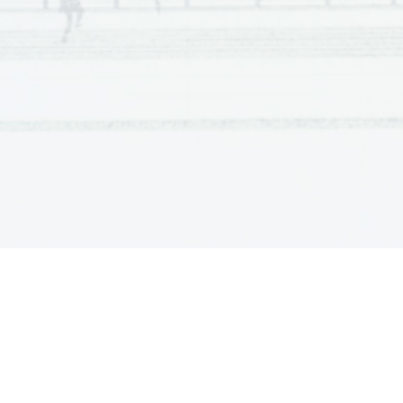
Scientia  Est  Potentia  Scientia  Est  Potentia  Scientia  Est  Potentia
Scientia  Est  Potentia  Scientia  Est  Potentia  Scientia  Est  Potentia
Scientia  Est  Potentia  Scientia  Est  Potentia  Scientia  Est  Potentia
Scientia  Est  Potentia  Scientia  Est  Potentia  Scientia  Est  Potentia
Scientia  Est  Potentia  Scientia  Est  Potentia  Scientia  Est  Potentia
Scientia  Est  Potentia  Scientia  Est  Potentia  Scientia  Est  Potentia
Scientia  Est  Potentia  Scientia  Est  Potentia  Scientia  Est  Potentia
Scientia  Est  Potentia  Scientia  Est  Potentia  Scientia  Est  Potentia
Scientia  Est  Potentia  Scientia  Est  Potentia  Scientia  Est  Potentia
Scientia  Est  Potentia  Scientia  Est  Potentia  Scientia  Est  Potentia
Scientia  Est  Potentia  Scientia  Est  Potentia  Scientia  Est  Potentia
Scientia  Est  Potentia  Scientia  Est  Potentia  Scientia  Est  Potentia
Scientia  Est  Potentia  Scientia  Est  Potentia  Scientia  Est  Potentia
Scientia  Est  Potentia  Scientia  Est  Potentia  Scientia  Est  Potentia
Scientia  Est  Potentia  Scientia  Est  Potentia  Scientia  Est  Potentia
Scientia  Est  Potentia  Scientia  Est  Potentia  Scientia  Est  Potentia
Scientia  Est  Potentia  Scientia  Est  Potentia  Scientia  Est  Potentia
Scientia  Est  Potentia  Scientia  Est  Potentia  Scientia  Est  Potentia
Scientia  Est  Potentia  Scientia  Est  Potentia  Scientia  Est  Potentia
Scientia  Est  Potentia  Scientia  Est  Potentia  Scientia  Est  Potentia
Scientia  Est  Potentia  Scientia  Est  Potentia  Scientia  Est  Potentia
Scientia  Est  Potentia  Scientia  Est  Potentia  Scientia  Est  Potentia
Scientia  Est  Potentia  Scientia  Est  Potentia  Scientia  Est  Potentia
Scientia  Est  Potentia  Scientia  Est  Potentia  Scientia  Est  Potentia
Scientia  Est  Potentia  Scientia  Est  Potentia  Scientia  Est  Potentia
Scientia  Est  Potentia  Scientia  Est  Potentia  Scientia  Est  Potentia
Scientia  Est  Potentia  Scientia  Est  Potentia  Scientia  Est  Potentia
Scientia  Est  Potentia  Scientia  Est  Potentia  Scientia  Est  Potentia
Scientia  Est  Potentia  Scientia  Est  Potentia  Scientia  Est  Potentia
Scientia  Est  Potentia  Scientia  Est  Potentia  Scientia  Est  Potentia
Scientia  Est  Potentia  Scientia  Est  Potentia  Scientia  Est  Potentia
Scientia  Est  Potentia  Scientia  Est  Potentia  Scientia  Est  Potentia
Scientia  Est  Potentia  Scientia  Est  Potentia  Scientia  Est  Potentia
Scientia  Est  Potentia  Scientia  Est  Potentia  Scientia  Est  Potentia
Scientia  Est  Potentia  Scientia  Est  Potentia  Scientia  Est  Potentia
Scientia  Est  Potentia  Scientia  Est  Potentia  Scientia  Est  Potentia
Scientia  Est  Potentia  Scientia  Est  Potentia  Scientia  Est  Potentia
Scientia  Est  Potentia  Scientia  Est  Potentia  Scientia  Est  Potentia
Scientia  Est  Potentia  Scientia  Est  Potentia  Scientia  Est  Potentia