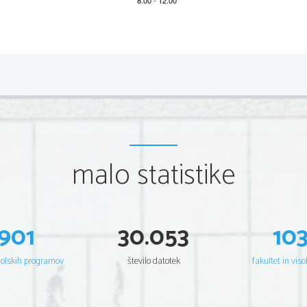
*M23126213
2/12 
Scientia  Est  Potentia  Scientia  Est  Potentia  Scientia  Est  Potentia
Scientia  Est  Potentia  Scientia  Est  Potentia  Scientia  Est  Potentia
Scientia  Est  Potentia  Scientia  Est  Potentia  Scientia  Est  Potentia
Scientia  Est  Potentia  Scientia  Est  Potentia  Scientia  Est  Potentia
Scientia  Est  Potentia  Scientia  Est  Potentia  Scientia  Est  Potentia
Scientia  Est  Potentia  Scientia  Est  Potentia  Scientia  Est  Potentia
Scientia  Est  Potentia  Scientia  Est  Potentia  Scientia  Est  Potentia
Scientia  Est  Potentia  Scientia  Est  Potentia  Scientia  Est  Potentia
Scientia  Est  Potentia  Scientia  Est  Potentia  Scientia  Est  Potentia
Scientia  Est  Potentia  Scientia  Est  Potentia  Scientia  Est  Potentia
Scientia  Est  Potentia  Scientia  Est  Potentia  Scientia  Est  Potentia
malo statistike
Scientia  Est  Potentia  Scientia  Est  Potentia  Scientia  Est  Potentia
Scientia  Est  Potentia  Scientia  Est  Potentia  Scientia  Est  Potentia
Scientia  Est  Potentia  Scientia  Est  Potentia  Scientia  Est  Potentia
Scientia  Est  Potentia  Scientia  Est  Potentia  Scientia  Est  Potentia
Scientia  Est  Potentia  Scientia  Est  Potentia  Scientia  Est  Potentia
Scientia  Est  Potentia  Scientia  Est  Potentia  Scientia  Est  Potentia
Scientia  Est  Potentia  Scientia  Est  Potentia  Scientia  Est  Potentia
Scientia  Est  Potentia  Scientia  Est  Potentia  Scientia  Est  Potentia
Scientia  Est  Potentia  Scientia  Est  Potentia  Scientia  Est  Potentia
901
30.053
10
Scientia  Est  Potentia  Scientia  Est  Potentia  Scientia  Est  Potentia
Scientia  Est  Potentia  Scientia  Est  Potentia  Scientia  Est  Potentia
Scientia  Est  Potentia  Scientia  Est  Potentia  Scientia  Est  Potentia
Scientia  Est  Potentia  Scientia  Est  Potentia  Scientia  Est  Potentia
šolskih programov
število datotek
fakultet in viso
Scientia  Est  Potentia  Scientia  Est  Potentia  Scientia  Est  Potentia
Scientia  Est  Potentia  Scientia  Est  Potentia  Scientia  Est  Potentia
Scientia  Est  Potentia  Scientia  Est  Potentia  Scientia  Est  Potentia
Scientia  Est  Potentia  Scientia  Est  Potentia  Scientia  Est  Potentia
Scientia  Est  Potentia  Scientia  Est  Potentia  Scientia  Est  Potentia
Scientia  Est  Potentia  Scientia  Est  Potentia  Scientia  Est  Potentia
Scientia  Est  Potentia  Scientia  Est  Potentia  Scientia  Est  Potentia