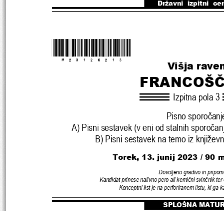
Državni  izpitni  ce
*M23126213
* 
Višja rave
FRANCOŠČ
Izpitna pola 
3
Pisno sporočanj
A) 
Pisni sestavek 
(
v eni od stalnih sporočan
B) 
Pisni sestavek na temo iz književn
Torek, 13. junij 2023 / 90 
Dovoljeno gradivo in pripom
Kandidat prinese nalivno pero ali kemični svinčnik ter 
Konceptni list je na perforiranem listu, 
ki ga k
SPLOŠNA MATU