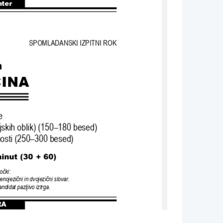
nter
SPOMLADANSKI IZPITNI ROK
n
INA
e
jskih oblik
) (150–180 
besed
)
osti 
(250–300 
besed
)
minut (30 + 
60)
očki
:
enojezični in dvojezični slovar
.
andidat pazljivo iztrga
.
RA