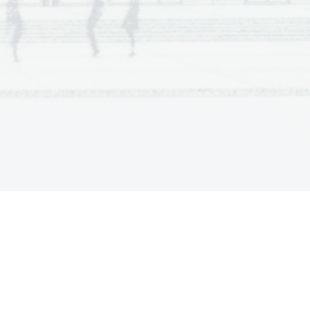
  Scientia  Est  Potentia  Scientia  Est  Potentia
  Scientia  Est  Potentia  Scientia  Est  Potentia
.   
  Scientia  Est  Potentia  Scientia  Est  Potentia
V sivo polje ne pišite
  Scientia  Est  Potentia  Scientia  Est  Potentia
  Scientia  Est  Potentia  Scientia  Est  Potentia
  Scientia  Est  Potentia  Scientia  Est  Potentia
  Scientia  Est  Potentia  Scientia  Est  Potentia
  Scientia  Est  Potentia  Scientia  Est  Potentia
  Scientia  Est  Potentia  Scientia  Est  Potentia
  Scientia  Est  Potentia  Scientia  Est  Potentia
  Scientia  Est  Potentia  Scientia  Est  Potentia
  Scientia  Est  Potentia  Scientia  Est  Potentia
  Scientia  Est  Potentia  Scientia  Est  Potentia
  Scientia  Est  Potentia  Scientia  Est  Potentia
.   
  Scientia  Est  Potentia  Scientia  Est  Potentia
V sivo polje ne pišite
  Scientia  Est  Potentia  Scientia  Est  Potentia
  Scientia  Est  Potentia  Scientia  Est  Potentia
  Scientia  Est  Potentia  Scientia  Est  Potentia
  Scientia  Est  Potentia  Scientia  Est  Potentia
  Scientia  Est  Potentia  Scientia  Est  Potentia
  Scientia  Est  Potentia  Scientia  Est  Potentia
  Scientia  Est  Potentia  Scientia  Est  Potentia
  Scientia  Est  Potentia  Scientia  Est  Potentia
  Scientia  Est  Potentia  Scientia  Est  Potentia
  Scientia  Est  Potentia  Scientia  Est  Potentia
  Scientia  Est  Potentia  Scientia  Est  Potentia
.   
  Scientia  Est  Potentia  Scientia  Est  Potentia
V sivo polje ne pišite
  Scientia  Est  Potentia  Scientia  Est  Potentia
  Scientia  Est  Potentia  Scientia  Est  Potentia
  Scientia  Est  Potentia  Scientia  Est  Potentia
  Scientia  Est  Potentia  Scientia  Est  Potentia
  Scientia  Est  Potentia  Scientia  Est  Potentia
  Scientia  Est  Potentia  Scientia  Est  Potentia
  Scientia  Est  Potentia  Scientia  Est  Potentia
  Scientia  Est  Potentia  Scientia  Est  Potentia
  Scientia  Est  Potentia  Scientia  Est  Potentia
  Scientia  Est  Potentia  Scientia  Est  Potentia
  Scientia  Est  Potentia  Scientia  Est  Potentia
.   
  Scientia  Est  Potentia  Scientia  Est  Potentia