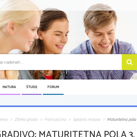
MATURA
ŠTUDIJ
FORUM
omov
Zbirka gradiv
Francoščina
Splošna matura
Maturitetna pola 
GRADIVO:
MATURITETNA POLA 3, 