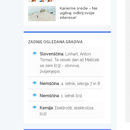
Karierne srede – Ne
ugibaj, odkrij svoje
interese!
ZADNJE OGLEDANA GRADIVA
Slovenščina
: Linhart, Anton
Tomaž: Ta veseli dan ali Matiček
se ženi [03] - obnova,
življenjepis
Nemščina
: 4. letnik, lekcija 7 in 8
Nemščina
: 1. letnik [01]
Kemija
: Elektroliti, elektroliza
[02]