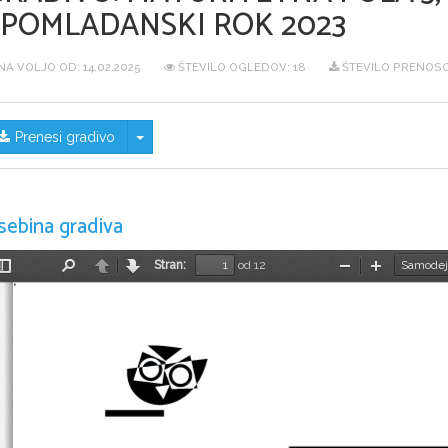
SPOMLADANSKI ROK 2023
NA VOLJO OD:
14.02.2025
ŠTEVILO OGLEDOV: 18
ŠTEVILO PRENOSO
Skrij/prikaži meni
Prenesi gradivo
sebina gradiva
Stran:
od 12
Preklopi
Najdi
Nazaj
Naprej
Pomanjšaj
Povečaj
stransko
vrstico