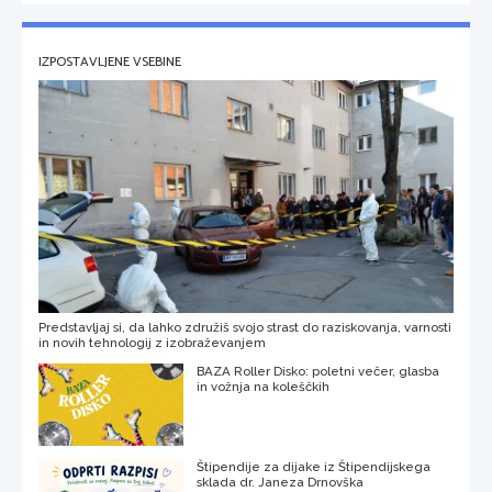
IZPOSTAVLJENE VSEBINE
Predstavljaj si, da lahko združiš svojo strast do raziskovanja, varnosti
in novih tehnologij z izobraževanjem
BAZA Roller Disko: poletni večer, glasba
in vožnja na koleščkih
Štipendije za dijake iz Štipendijskega
sklada dr. Janeza Drnovška