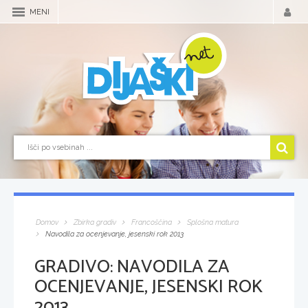
MENI
Domov
Zbirka gradiv
Francoščina
Splošna matura
Navodila za ocenjevanje, jesenski rok 2013
GRADIVO:
NAVODILA ZA
OCENJEVANJE, JESENSKI ROK
2013