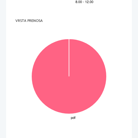

 pourrais 

 peux 

finit
5 
1 

ne sautes pas
6 
1 
7 
1      ena      od:      

perdront

vont perdre
8 
1      ena      od:      

Essaye
VRSTA PRENOSA

Essaie
8 
Skupaj