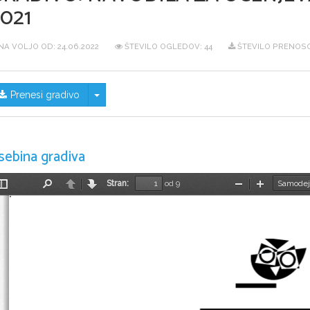
021
NA VOLJO OD:
24.06.2022
ŠTEVILO OGLEDOV: 44
ŠTEVILO PRENOSO
Skrij/prikaži meni
Prenesi gradivo
sebina gradiva
Stran:
od 9
Preklopi
Najdi
Nazaj
Naprej
Pomanjšaj
Povečaj
stransko
vrstico