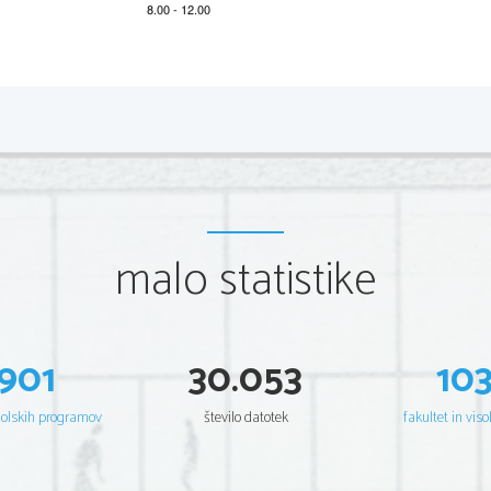
2 
SPLOŠNA NAVODILA
IZPITNA POLA 1A (Bralno razumevanje) in IZPITN
•
Ker pri delu A Izpitne pole 1 in pri Izpitni poli 2 prev
slovnične napake in nepravilno napisane besede točk ne
•
Napačno napisanih besed, ki se pomensko razlikujejo od p
•
Ocenjevalci bodo po lastni presoji upoštevali tudi smise
malo statistike
Navodilih za ocenjevanje
.
•
Če je pravilen samo del rešitve, za to rešitev kandidatu d
•
Če kandidat zapiše dve rešitvi, od katerih je ena napačna 
rešitev točkuje z 0 točkami.
IZPITNA POLA 1B (Poznavanje in raba jezika)
901
30.053
10
V  tem  
delu izpitne pole ocenjujemo poznavanje in rabo je
pravopisno pravilno zapisane besede.
šolskih programov
število datotek
fakultet in viso