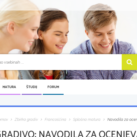
MATURA
ŠTUDIJ
FORUM
omov
Zbirka gradiv
Francoščina
Splošna matura
Navodila za ocen
GRADIVO:
NAVODILA ZA OCENJEVA