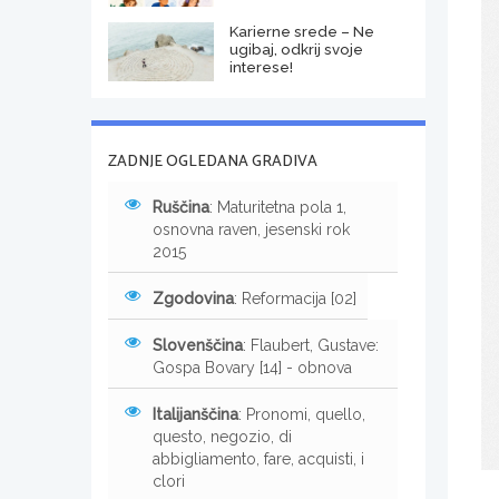
Karierne srede – Ne
ugibaj, odkrij svoje
interese!
ZADNJE OGLEDANA GRADIVA
Ruščina
: Maturitetna pola 1,
osnovna raven, jesenski rok
2015
Zgodovina
: Reformacija [02]
Slovenščina
: Flaubert, Gustave:
Gospa Bovary [14] - obnova
Italijanščina
: Pronomi, quello,
questo, negozio, di
abbigliamento, fare, acquisti, i
clori