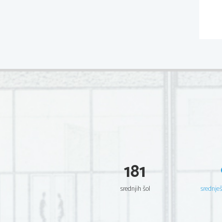
181
srednjih šol
srednje