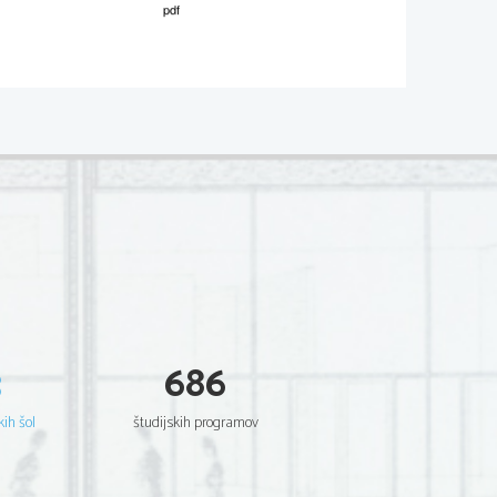
M212-
261-
1-4 
A POLA 2 (Slušno razumevanje)
erjamo izključno razumevanje besedila
,  za  
 odštevamo.
ravilnih rešitev, ne upoštevamo.
lno pravilne rešitve, ki niso navedene v 
odelimo 0 točk.
in ni ustrezno označena (tj. prečrtana), se 
3
686
zika, zato upoštevamo samo slovnično in 
kih šol
študijskih programov