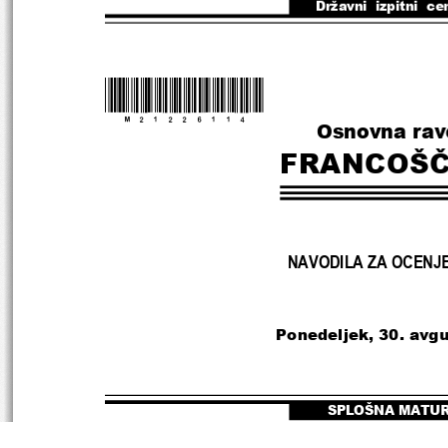
Državni  izpitni  ce
*M21226114*
Osnovna rav
FRANCOŠČ
NAVODILA ZA OCENJ
Ponedeljek, 30. avg
SPLOŠNA MATU