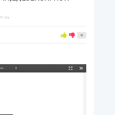
V: 129
0
Način
Orodja
predstavitve