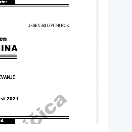
nter
JESENSKI IZPITNI ROK
en
INA
EVANJE
ust 2021
RA