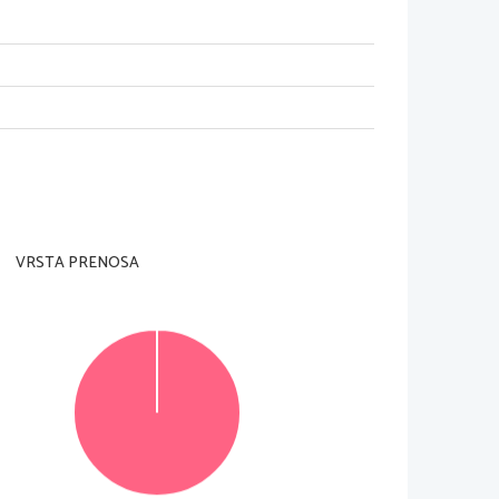
azličica
VRSTA PRENOSA
© Državni izpitni center
Vse pravice pridržane
.