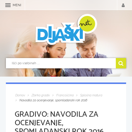
MENI
Domov
Zbirka gradiv
Francoščina
Splošna matura
Navodila za ocenjevanje, spomladanski rok 2016
GRADIVO:
NAVODILA ZA
OCENJEVANJE,
SPOMLADANSKI ROK 2016