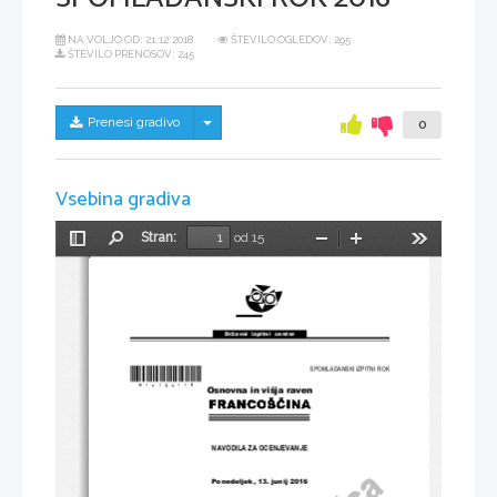
NA VOLJO OD:
21.12.2018
ŠTEVILO OGLEDOV: 295
ŠTEVILO PRENOSOV: 245
Skrij/prikaži meni
Prenesi gradivo
0
Vsebina gradiva
Stran:
od 15
Preklopi
Najdi
Pomanjšaj
Povečaj
Orodja
stransko
vrstico
Državni  izpitni  center
*M16126114*
SPOMLADANSKI IZPITNI ROK
Osnovna in višja raven
NAVODILA ZA OCENJEVANJE
Ponedeljek, 13
. junij 2016