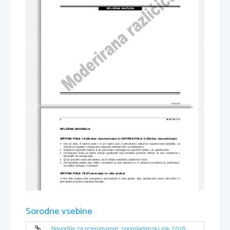
SPLOŠNA MATURA
© RIC 2016
2 
M161-261-1-4 
SPLOŠNA NAVODILA 
IZPITNA POLA 1A (Bralno razumevanje) in
 IZPITNA POLA 2 (S
lušno razumevanje) 

    Ker  pri  delu  A  Izpitne  pole  1  in  pri  Izpitni  poli  2  preverjamo  izklju
č
no  razumevanje  besedila,  za  
slovni
č
ne napake in nepravilno napisane besede to
č
k ne odštevamo. 

   Napa
č
no napisanih besed, ki se pomensko razlikujejo od pravilnih rešitev, ne upoštevamo. 

    Ocenjevalci  bodo  po  lastni  presoji  upoštevali  tudi
  smiselno  pravilne  reši
tve,  ki  niso  navedene  v  
Navodilih za ocenjevanje. 

Č
e je pravilen samo del rešitve, za to rešitev kandidatu dodelimo 0 to
č
k. 

Č
e kandidat zapiše dve rešitvi, od katerih je ena napa
č
na  in  ni  ustrezno  ozna
č
ena (tj. pre
č
rtana), 
se rešitev to
č
kuje z 0 to
č
kami. 
IZPITNA POLA 1B (Poznavanje in raba jezika)
V  tem  delu  izpitne  pole  ocenjujemo  poznavanje  in  rabo  jezika,  zato  upoštevamo  samo  slovni
č
no  in  
pravopisno pravilno zapisane besede. 
Sorodne vsebine
Navodila za ocenjevanje, spomladanski rok 2016