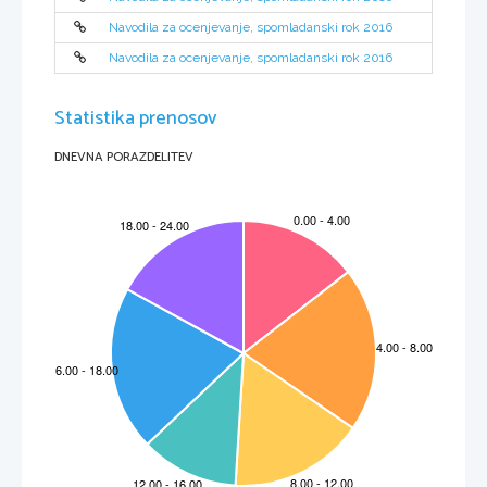
Navodila za ocenjevanje, spomladanski rok 2016
Navodila za ocenjevanje, spomladanski rok 2016
Statistika prenosov
DNEVNA PORAZDELITEV
M161-261-1-4 
3 
IZPITNA POLA 1 
 OR 
A) Bralno razumevanje 
Exercice 1: 
Cédric Klapisch: Une jeunesse sans frontière 
Vpr. 
To
č
ke  Rešitev  
Dodatna  navodila
1 
1      ena      od:      

 Un réalisateur. 

 Un cinéaste (français). 

 Sa grande sœur et sa petite amie. 
2 
1 
3 
1      ena      od:      

 À (l’Université de) New York. 

 Aux États-Unis. 

 L’économie. 
4 
1 
5 
1      ena      od:      

 À Cédric Klapisch. 

 Au réalisateur. 

 Au cinéaste. 
6 
1      ena      od:      

 Comme une vraie complicité. 

 Comme une complicité exceptionnelle. 

 Ils sont très complices. 
7 
1      ena      od:      

 Il est bien dans sa peau. 

 Il est mieux dans sa peau. 

 Il se sent bien dans sa peau. 

 Il se sent mieux dans sa peau. 

 Xavier. 
8 
1 

 Deux. 
9 
1 

 Elles sont plus profondes qu’on ne le pense. 
10 
1 
10 
Skupaj