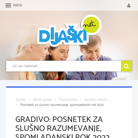
MENI
Domov
Zbirka gradiv
Francoščina
Splošna matura
Posnetek za slušno razumevanje, spomladanski rok 2022
GRADIVO:
POSNETEK ZA
SLUŠNO RAZUMEVANJE,
SPOMLADANSKI ROK 2022