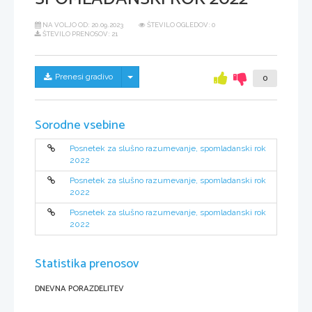
NA VOLJO OD:
20.09.2023
ŠTEVILO OGLEDOV: 0
ŠTEVILO PRENOSOV: 21
Skrij/prikaži meni
Prenesi gradivo
0
Sorodne vsebine
Posnetek za slušno razumevanje, spomladanski rok
2022
Posnetek za slušno razumevanje, spomladanski rok
2022
Posnetek za slušno razumevanje, spomladanski rok
2022
Statistika prenosov
DNEVNA PORAZDELITEV