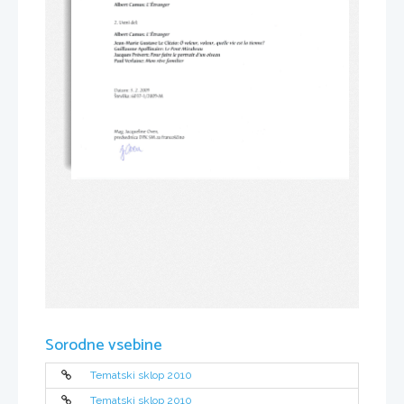
Albert 
Camus: 
Etrctnger
L' 
Ustni 
2. 
del:
L'Etrmtger
Albert 
Camus: 
6 
quelk 
la 
voleur, 
voleur, 
tieflncT
Jean-Marie 
Cl6zio: 
vic 
Gustave 
Le 
est 
Apollinaire: 
Guillaume 
Mirabemt
Pont 
Le 
yortrait 
il'un 
Pourfaire 
oiseau
Pr6vert:, 
Jacgues 
le 
MonrAve 
familier
Verlaine: 
Paul 
3.2. 
Dafism: 
2009
/2009-M
Stevilka: 
6017 
-1 
Mag. 
Jacqueline 
Oven,
5M 
zafranco\cino
predsednica 
DPK 
ftCtn*
Sorodne vsebine
Tematski sklop 2010
Tematski sklop 2010