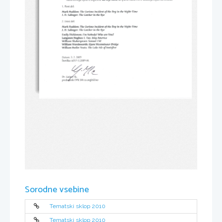
l. 
Pisni 
del:
Dogintfu 
MarkHaddon:The 
lncident 
the 
Nigfut-Time
Curious 
of 
Catcherinthe 
Salinger:The 
J. D. 
Rye
Ustni 
2. 
del;
N$ht-Time
Doginthe 
MarkHaddon:The 
of 
the 
Curious 
lncident 
Catcherinthe 
Salinger:Thc 
D. 
J. 
Rye
l'm 
Noboilyl 
Dickinson: 
Who 
Emlly 
are 
YouT
l, 
SingAmerica
Langston 
Hughes: 
Too, 
William 
Sonnet 
Shakespeare: 
130
Bidge
William 
stminster 
Wordsworth 
on 
: 
We 
p 
U 
William 
Butler 
of 
lnnisfree
Lake 
lsle 
Yeats: 
The 
Datum:1.2.)009
f/.
/2009-M
Stevilka: 
6037 
-1 
Dr. 
Cai
angleiiino
preds&nik 
SM 
DPK 
za 
Sorodne vsebine
Tematski sklop 2010
Tematski sklop 2010