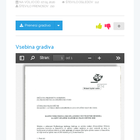
NA VOLJO OD:
07.05.2020
ŠTEVILO OGLEDOV: 112
ŠTEVILO PRENOSOV: 210
Skrij/prikaži meni
Prenesi gradivo
0
Vsebina gradiva
Stran:
od 1
Preklopi
Najdi
Pomanjšaj
Povečaj
Orodja
stransko
vrstico