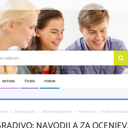
MATURA
ŠTUDIJ
FORUM
omov
Zbirka gradiv
Strokovni predmeti
Farmacija
Poklicna matur
GRADIVO:
NAVODILA ZA OCENJEVA