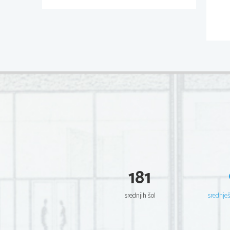
181
srednjih šol
srednje