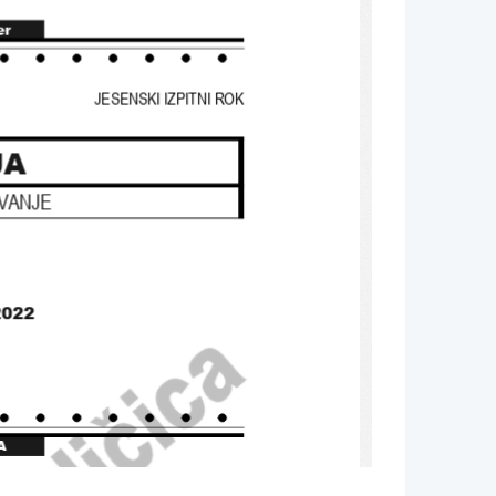
er
JESENSKI IZPITNI ROK
JA
VANJE
2022
A