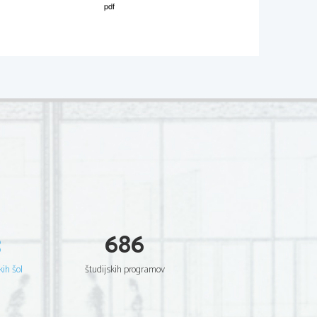
P222-
F401-
1-3 
Dodatna navodila
Točke se dodelij
o na podlagi 
pravilnih izračunov.
O
dgovor 
se ne točkuje posebej.
Dodatna navodila
Zadošča
rezultat brez odgovora.
3
686
bu
jemo 
kih šol
študijskih programov
Dodatna navodila