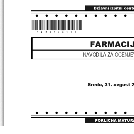
Državni izpitni cent
*P222F40113*
FARMACI
NAVODILA ZA OCENJE
Sreda, 31. avgust 
POKLICNA MATUR