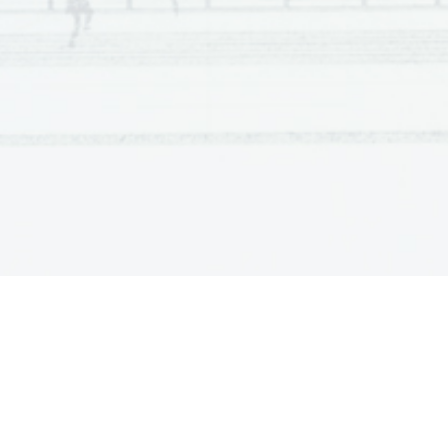
3
.2
1
75,1
8
mL 96
-
% etanola

3.3
1
34,3 g vode

3.4
1
Potrebujemo 60,70 
g 96
-
% etanola.

Volumen 96
-
% etanola je 75,1
8
mL.

Potrebujemo še 34,3 g vode.

4
Skupaj
Naloga
Točke
Rešitev
4
.1
1
5 mg 

4.2
1
7,5 mg

4.3
1
Ne sme
mo ga izdati
, ker dejanski odmere

mg na dan) presega 
dovoljen
i
(priporočen
odmerek 
(5,0 mg na dan)
.
4.4
1
16 odmerkov

4
Skupaj
Naloga
Točke
Rešitev
5
.1
1
50 mg

5
.2
1
25 tablet
