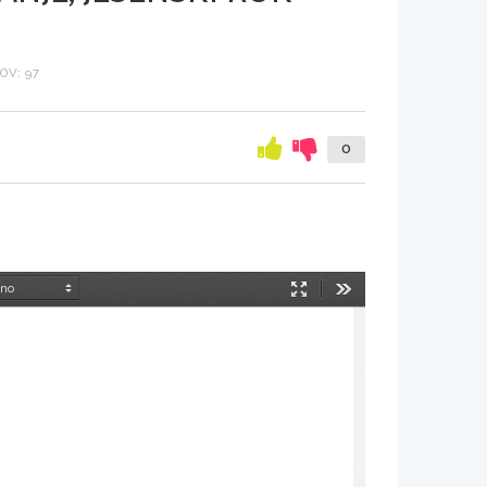
OV: 97
0
Način
Orodja
predstavitve