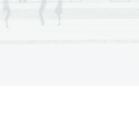
Kandidat dobi točko, če pravilno 
napiše vse tri odgovore.
Dodatna navodila
Zadošča
rezultat brez odgovora.
Zadošča
rezultat brez odgovora.
k (7,5 
D
a 
dobi 
kandidat 
točko
, je 
i)
o
bvezna
utemeljitev
odgovora.
se šteje tudi, 
Za p
ravil
en 
odgovor 
če napiše
:
- 
ker dejanski odmerek 
(1,5 žličke na dan) presega 
dovoljenega (1 žličk
a 
na dan)
; 
- 
ker dejanski odmerek (7,5 mL 
na dan) pr
esega dovoljenega 
(5 mL na dan).
Zadošča
rezultat brez odgovora.
Dodatna navodila
Zadošča rezultat brez odgovora.
Zadošča rezultat brez odgovora.