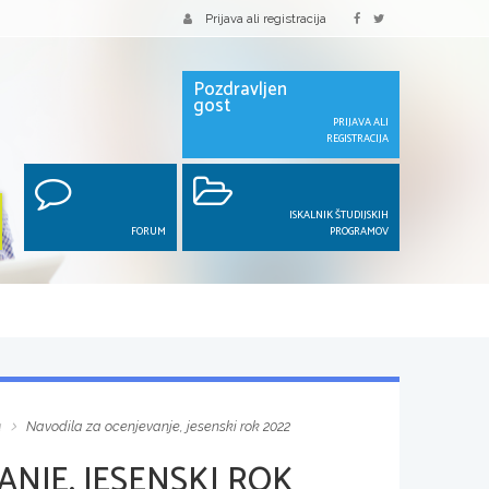
Prijava ali registracija
Pozdravljen
gost
PRIJAVA ALI
REGISTRACIJA
ISKALNIK ŠTUDIJSKIH
FORUM
PROGRAMOV
a
Navodila za ocenjevanje, jesenski rok 2022
NJE, JESENSKI ROK