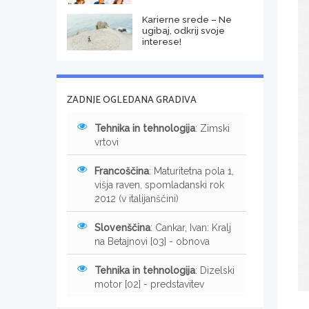
Karierne srede – Ne
ugibaj, odkrij svoje
interese!
ZADNJE OGLEDANA GRADIVA
Tehnika in tehnologija
: Zimski
vrtovi
Francoščina
: Maturitetna pola 1,
višja raven, spomladanski rok
2012 (v italijanščini)
Slovenščina
: Cankar, Ivan: Kralj
na Betajnovi [03] - obnova
Tehnika in tehnologija
: Dizelski
motor [02] - predstavitev