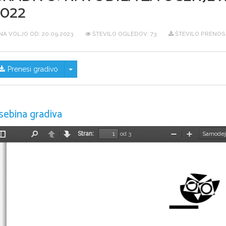
2022
NA VOLJO OD:
20.09.2023
ŠTEVILO OGLEDOV: 73
ŠTEVILO PRENOS
Skrij/prikaži meni
Prenesi gradivo
sebina gradiva
Stran:
od 3
Preklopi
Najdi
Nazaj
Naprej
Pomanjšaj
Povečaj
stransko
vrstico