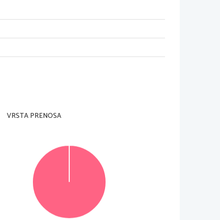
VRSTA PRENOSA
© Državni izpitni center
Vse pravice pridržane
.