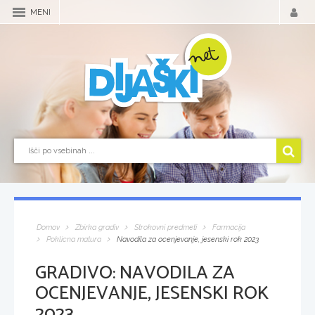
MENI
Domov
Zbirka gradiv
Strokovni predmeti
Farmacija
Poklicna matura
Navodila za ocenjevanje, jesenski rok 2023
GRADIVO:
NAVODILA ZA
OCENJEVANJE, JESENSKI ROK
2023