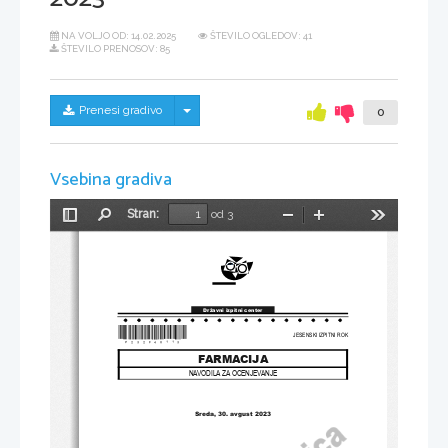
NA VOLJO OD:
14.02.2025
ŠTEVILO OGLEDOV: 41
ŠTEVILO PRENOSOV: 85
Skrij/prikaži meni
Prenesi gradivo
0
Vsebina gradiva
Stran:
od 3
Preklopi
Najdi
Pomanjšaj
Povečaj
Orodja
stransko
vrstico
Državni izpitni center
*P232F40113*
JESENSKI IZPITNI ROK
FARMACIJA
NAVODILA ZA OCENJEVANJE
Sreda, 30. avgust 2023