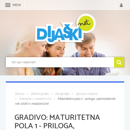
MENI
Domov
Zbirka gradiv
Geografija
Splošna matura
Datoteke v madžarščini
Maturitetna pola 1 - priloga, spomladanski
rok 2006 (v madžarščini)
GRADIVO:
MATURITETNA
POLA 1 - PRILOGA,