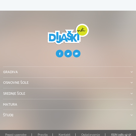
GRADIVA
OSNOVNE ŠOLE
SREDNJE ŠOLE
MATURA
ŠTUDIJ
Pogoji uporabe
Pravila
Kontakt
Oglaševanje
ISSN 1581-923X