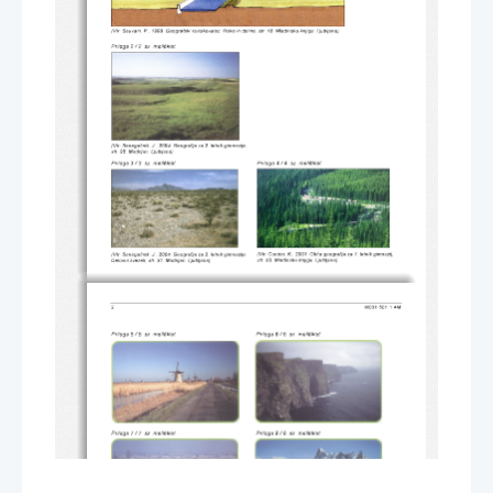
(Vir: Sauvain, P., 1999: Geografski raziskovalec. Reke in doline, str. 18. Mladinska knjiga. Ljubljana) 
Priloga 2 / 2. sz. melléklet 
(Vir: Senegačnik, J., 2004: Geografija za 2. letnik gimnazije,  
str. 95. Modrijan. Ljubljana) 
Priloga 3 / 3. sz. melléklet 
Priloga 4 / 4. sz. melléklet 
(Vir: Cunder, K., 2001: Obča geografija za 1. letnik gimnazij, 
(Vir: Senegačnik, J., 2004: Geografija za 2. letnik gimnazije. 
str. 83. Mladinska knjiga. Ljubljana) 
Delovni zvezek, str. 31. Modrijan. Ljubljana) 
2 
M061-501-1-4M 
Priloga 5 / 5. sz. melléklet 
Priloga 6 / 6. sz. melléklet 
Priloga 7 / 7. sz. melléklet 
Priloga 8 / 8. sz. melléklet 