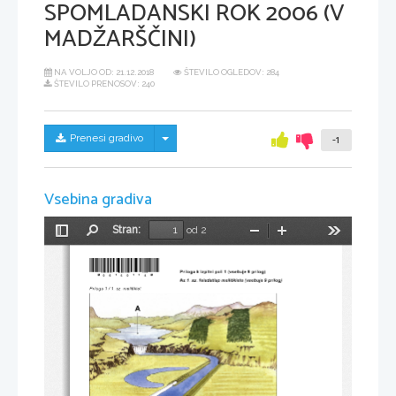
SPOMLADANSKI ROK 2006 (V
MADŽARŠČINI)
NA VOLJO OD:
21.12.2018
ŠTEVILO OGLEDOV: 284
ŠTEVILO PRENOSOV: 240
Skrij/prikaži meni
Prenesi gradivo
-1
Vsebina gradiva
Stran:
od 2
Preklopi
Najdi
Pomanjšaj
Povečaj
Orodja
stransko
*M06150114M*  
vrstico
Priloga k Izpitni poli 1 (vsebuje 9 prilog) 
Az                                                   
1. sz. feladatlap melléklete (vsebuje 9 prilog)
Priloga 1 / 1. sz. melléklet 