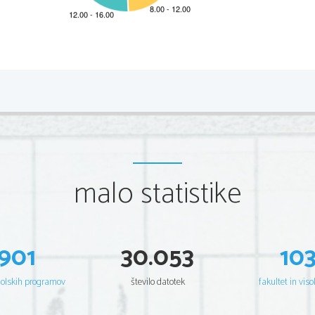
2 
Splošna navodila zunanjim ocenjevalcem  
1.  Zunanji ocenjevalec mora smiselno slediti navodilom za o
moderirane rešitve za posamezen izpitni komplet. 
2. 
Č
e kandidat poleg pravilne ugotovitve napiše še izklju
č
uj
ovrednoti z 0 to
č
kami.  
3.  Nejasne in ne
č
itljive rešitve ter nejasni kandidato
vi poprav
malo statistike
4.  Slovenska zemljepisna imena in geografski pojmi morajo bi
5.  Pri tujih poimenovanjih naselbinskih in nenaselbinskih z
ali izpustitev ene 
č
rke.  
6.  Pri vprašanjih višje ravni (pojasnite, analizirajte, 
ovrednoti
pravilno rešitev se upošteva, 
č
e kandidat uporabi vsaj en 
901
30.053
10
šolskih programov
število datotek
fakultet in viso