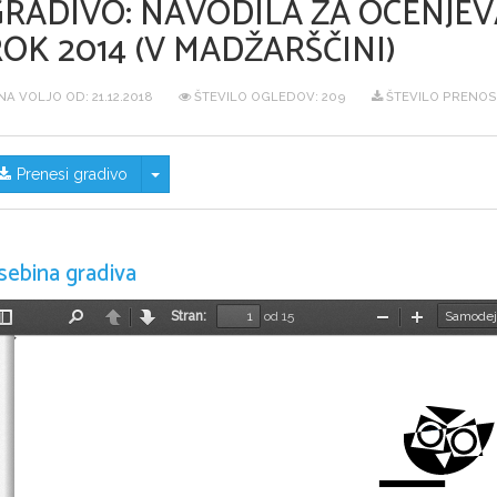
GRADIVO:
NAVODILA ZA OCENJEV
OK 2014 (V MADŽARŠČINI)
NA VOLJO OD:
21.12.2018
ŠTEVILO OGLEDOV: 209
ŠTEVILO PRENOS
Skrij/prikaži meni
Prenesi gradivo
sebina gradiva
Stran:
od 15
Preklopi
Najdi
Nazaj
Naprej
Pomanjšaj
Povečaj
stransko
vrstico