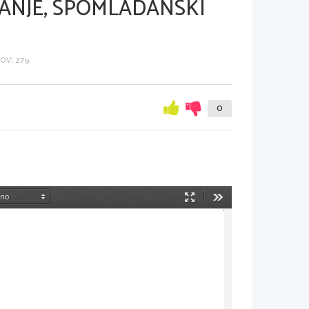
ANJE, SPOMLADANSKI
OV: 279
0
Način
Orodja
predstavitve