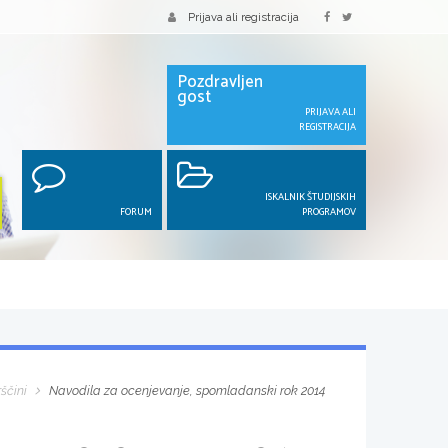
Prijava ali registracija
Pozdravljen
gost
PRIJAVA ALI
REGISTRACIJA
ISKALNIK ŠTUDIJSKIH
FORUM
PROGRAMOV
ščini
Navodila za ocenjevanje, spomladanski rok 2014