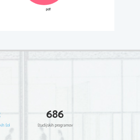
M141-501-1-3M 
cenjevanje, v katerih so zapisane 
o
č
o, nepravilno trditev, se rešitev 
ki se ovrednotijo z 0 to
č
kami.  
ti v celoti poimenovani pravilno.  
emljepisnih imenih se dopuš
č
a zamenjava 
te) so v rešitvah navedeni le elementi. Za 
element v smiselni besedni zvezi. 
3
686
kih šol
študijskih programov