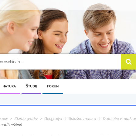
MATURA
ŠTUDIJ
FORUM
omov
Zbirka gradiv
Geografija
Splošna matura
Datoteke v madžar
 madžarščini)