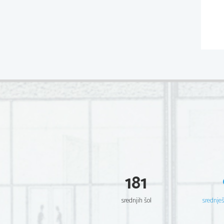
181
srednjih šol
srednje