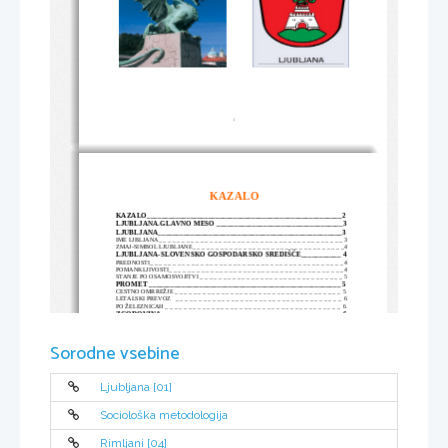
1
KAZALO
KAZALO______________________________________________________2 
LJUBLJANA.GLAVNO MESO ___________________________________3
LJUBLJANA___________________________________________________3 
IME LJBLJANA_ _ _ _ _ _ _ _ _ _ _ _ _ _ _ _ _ _ _ _ _ _ _ _ _ _ _ _ _ _ _ _ _ _ _ _ _ _ _ _ 3
ZMAJ-SIMBOL LJUBLJANE_ _ _ _ _ _ _ _ _ _ _ _ _ _ _ _ _ _ _ _ _ _ _ _ _ _ _ _ _ _ _ _ _4
LJUBLJANA-SLOVENSKO GOSPODARSKO SREDIŠČE___________ 4
PREDNOSTI_ _ _ _ _ _ _ _ _ _ _ _ _ _ _ _ _ _ _ _ _ _ _ _ _ _ _ _ _ _ _ _ _ _ _ _ _ _ _ _ _ _ 4
POMANKLJIVOSTI_ _ _ _ _ _ _ _ _ _ _ _ _ _ _ _ _ _ _ _ _ _ _ _ _ _ _ _ _ _ _ _ _ _ _ _ _ _4
STANJE PO OSAMOSVOJITVI _ _ _ _ _ _ _ _ _ _ _ _ _ _ _ _ _ _ _ _ _ _ _ _ _ _ _ _ _ _ _ 5
PROMET _____________________________________________________ 5
CESTNO OMRREŽJE
 _ _ _ _ _ _ _ _ _ _ _ _ _ _ _ _ _ _ _ _ _ _ _ _ _ _ _ _ _ _ _ _ _ _ _ _  5
LETALSKI PREVOZ   _ _ _ _ _ _ _ _ _ _ _ _ _ _ _ _ _ _ _ _ _ _ _ _ _ _ _ _ _ _ _ _ _ _ _ _  6
PO ŽELEZNICAH _ _ _ _ _ _ _ _ _ _ _ _ _ _ _ _ _ _ _ _ _ _ _ _ _ _ _ _ _ _ _ _ _ _ _ _ _ _  6
ZGODOVINA __________________________________________________6
NARAVNO OKOLJE____________________________________________7
NAVAROVARSTVENO NAJVREDNEJŠA OBMOČJA V MESTNI 
OBČINI LJUBLJANA___________________________________________7
Sorodne vsebine
KRAJINSKI PARK TIVOLI,ROŽNIK IN ŠIŠENSKI HRIB___________7
KRAJINSKI PARK POLHOGRAJSKI DOLOMIT__________________ 8
VZPETINE V LJUBLJANSKI OKOLICI___________________________8
ZNAMENIZOSTI_______________________________________________8
TROMOSTOVJE_ _ _ _ _ _ _ _ _ _ _ _ _ _ _ _ _ _ _ _ _ _ _ _ _ _ _ _ _ _ _ _ _ _ _ _ _ _ _  8
Ljubljana [01]
TROMOSTOVJE_ _ _ _ _ _ _ _ _ _ _ _ _ _ _ _ _ _ _ _ _ _ _ _ _ _ _ _ _ _ _ _ _ _ _ _ _ _ _  9
ROBBOV  VODNJAK- VODNJAK  TREH KRANJSKIH REK_ _ _ _ _ _ _ _ _ _ _ _ _ _   9
ZAKLJUČEK__________________________________________________ 9
VIRI IN LITERATURA _ _ _ _ _ _ _ _ _ _ _ _ _ _ _ _ _ _ _ _ _ _ _ _ _ _ _ _ _ _ _ _ _ _ _ _9
Sociološka metodologija
Rimljani [04]