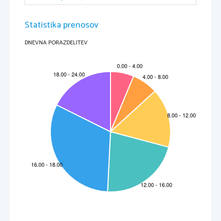
Statistika prenosov
DNEVNA PORAZDELITEV
2
LJUBLJANA
GLAVNO MESTO SLOVENIJE
Ljubljana je 
politično, znanstveno in kulturno središče slovenskega
naroda
 ter z 275.000 prebivalci hkrati največje mesto v Sloveniji in
njen najpomembnejši gospodarski center.
Leži na križišču pomembnih prometnih poti saj je na naravnem
križpotju iz Srednje Evrope v Sredozemlje, na Balkan in v Panonski
bazen. Po svoji legi je edinstveno mesto, saj si lahko njeni prebivalci
privoščijo v enem dnevu visokogorsko smučanje in kopanje v morju.
Če je verjeti 
legendi
, velja za ustanovitelja Ljubljane grški kraljevič Jazon s prijatelji Argonavti. Kralju Aitesu 
so ukradli zlato runo in na begu pred njim zapluli iz Črnega morja v Donavo, iz nje v Savo in iz Save v 
Ljubljanico. Ob izviru Ljubljanice so našli veliko jezero in ob njem barje. Njihov poglavar Jazon je tu naletel na
strašno pošast, se z njo boril in jo ubil. Ta pošast naj bi bil 
Ljubljanski zmaj
, ki danes domuje vrh grajskega 
stolpa na ljubljanskem mestnem grbu.
IME LJUBLJANA
Zgodovinarji si še danes niso enotni glede izvora imena Ljubljana. Nekateri trdijo, da je mesto dobilo 
ime po prastarem mestnem božanstvu, ki so ga stari Slovani imenovali Laburus, drugi vztrajajo, da je 
ime latinskega izvora in da je mesto dobilo ime po poplavljajoči reki "aluviana", tretji spet prisegajo, da 
ime mesta izvira iz poimenovanja Laubach, močvirje. Tisti, ki jim je bilo - kot Antonu Tomažu Linhartu - 
ali je mesto pri srcu,pa zagovarjajo mnenje,da ime lahko izvira le iz slovenske besede"luba"
 ̈ ̈ljubljena ̈