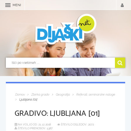
MENI
Domov
Zbirka gradiv
Geografija
Referati, seminarske naloge
Ljubljana [01]
GRADIVO:
LJUBLJANA [01]
NA VOLJO OD:
21.12.2018
ŠTEVILO OGLEDOV: 2072
ŠTEVILO PRENOSOV: 5387