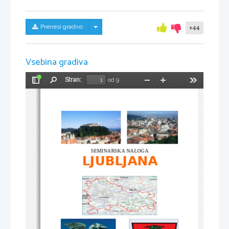
Skrij/prikaži meni
Prenesi gradivo
+44
Vsebina gradiva
Stran:
od 9
Preklopi
Najdi
Pomanjšaj
Povečaj
Orodja
stransko
vrstico
SEMINARSKA NALOGA
LJUBLJANA