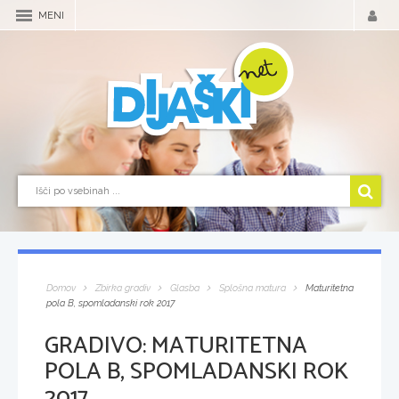
MENI
Domov
Zbirka gradiv
Glasba
Splošna matura
Maturitetna
pola B, spomladanski rok 2017
GRADIVO:
MATURITETNA
POLA B, SPOMLADANSKI ROK
2017