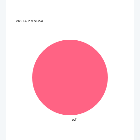
  _____________________________________________________________________________________    
  _____________________________________________________________________________________    
  _____________________________________________________________________________________    
  _____________________________________________________________________________________    
(3 to
č
ke) 
VRSTA PRENOSA
5.     Kdo se je za 
č
asa omenjenega skladatelja še ukvarjal s pisanjem madrigalov? Navedite tri 
zna
č
ilne skladatelje (ime in priimek). 
  ________________________________________    
  ________________________________________    
  ________________________________________    
(3 to
č
ke) 