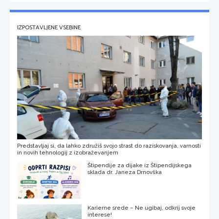
IZPOSTAVLJENE VSEBINE
Predstavljaj si, da lahko združiš svojo strast do raziskovanja, varnosti
in novih tehnologij z izobraževanjem
Štipendije za dijake iz Štipendijskega
sklada dr. Janeza Drnovška
Karierne srede – Ne ugibaj, odkrij svoje
interese!