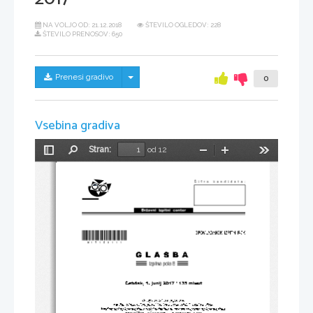
NA VOLJO OD:
21.12.2018
ŠTEVILO OGLEDOV: 228
ŠTEVILO PRENOSOV: 650
Skrij/prikaži meni
Prenesi gradivo
0
Vsebina gradiva
Stran:
od 12
Preklopi
Najdi
Pomanjšaj
Povečaj
Orodja
stransko
vrstico
*M17159111*