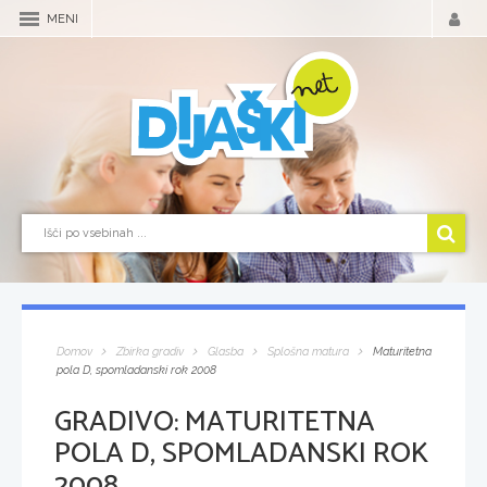
MENI
Domov
Zbirka gradiv
Glasba
Splošna matura
Maturitetna
pola D, spomladanski rok 2008
GRADIVO:
MATURITETNA
POLA D, SPOMLADANSKI ROK
2008