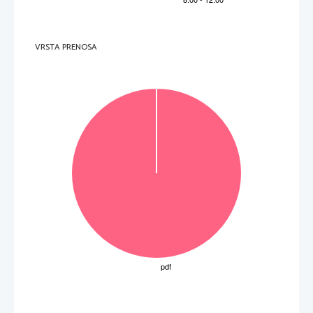
piqué 1. arabesque, chassé, saut de basque, 
chassé, piqué 1. arabesque, chassé, jeté entrelacé, 
coupé, tombé, pas de bourrée, glissade, grand jeté. 
(2 to
č
ki) 
8.     Oglejte si videoposnetek in napišite: 
VRSTA PRENOSA
        a)        naslov        baleta:        
_________________________________________________________  
        b)        skladatelja:        
___________________________________________________________  
c)  dobo nastanka in slog: 
_________________________________________________  
d)  koreografa prve postavitve: 
_____________________________________________  
        e)        tri        solisti
č
ne vloge v baletu: 
_____________________________________________  
(6 to
č
k) 