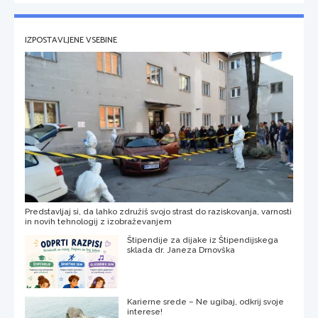
IZPOSTAVLJENE VSEBINE
Predstavljaj si, da lahko združiš svojo strast do raziskovanja, varnosti
in novih tehnologij z izobraževanjem
Štipendije za dijake iz Štipendijskega
sklada dr. Janeza Drnovška
Karierne srede – Ne ugibaj, odkrij svoje
interese!