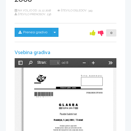
NA VOLJO OD:
21.12.2018
ŠTEVILO OGLEDOV: 349
ŠTEVILO PRENOSOV: 236
Skrij/prikaži meni
Prenesi gradivo
0
Vsebina gradiva
Stran:
od 8
Preklopi
Najdi
Pomanjšaj
Povečaj
Orodja
stransko
vrstico
Šifra  kandidata:
Državni  izpitni  center
*M08161111*
SPOMLADANSKI IZPITNI ROK
GLASBA
Izpitna pola D
Posebni baletni test
Ponedeljek, 9. junij 2008 / 75 minut
Dovoljeno gradivo in pripomočki:
Kandidat prinese nalivno pero ali kemični svinčnik.
Kandidat dobi konceptni list in dva ocenjevalna obrazca.