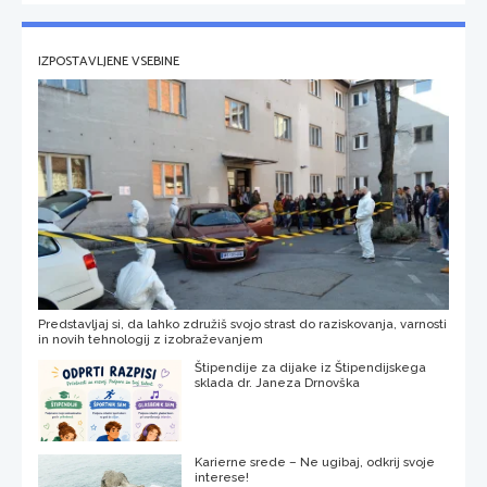
IZPOSTAVLJENE VSEBINE
Predstavljaj si, da lahko združiš svojo strast do raziskovanja, varnosti
in novih tehnologij z izobraževanjem
Štipendije za dijake iz Štipendijskega
sklada dr. Janeza Drnovška
Karierne srede – Ne ugibaj, odkrij svoje
interese!