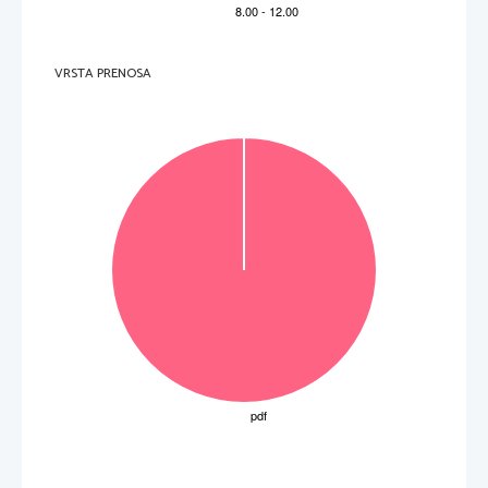
polje ne pišite.   V sivo polje 
VRSTA PRENOSA
V sivo polje ne pišite.   V sivo 
P   
perforiran list 