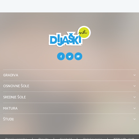
GRADIVA
OSNOVNE ŠOLE
SREDNJE ŠOLE
MATURA
ŠTUDIJ