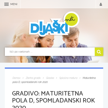
MENI
Domov
Zbirka gradiv
Glasba
Splošna matura
Maturitetna
pola D, spomladanski rok 2020
GRADIVO:
MATURITETNA
POLA D, SPOMLADANSKI ROK
2020