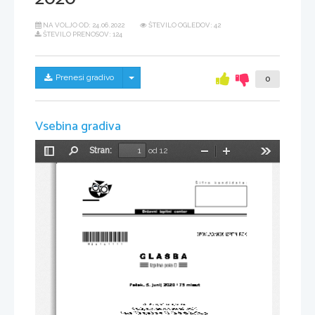
NA VOLJO OD:
24.06.2022
ŠTEVILO OGLEDOV: 42
ŠTEVILO PRENOSOV: 124
Skrij/prikaži meni
Prenesi gradivo
0
Vsebina gradiva
Stran:
od 12
Preklopi
Najdi
Pomanjšaj
Povečaj
Orodja
stransko
vrstico
*M20161111*