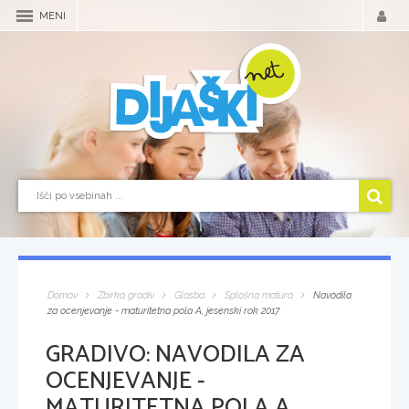
MENI
Domov
Zbirka gradiv
Glasba
Splošna matura
Navodila
za ocenjevanje - maturitetna pola A, jesenski rok 2017
GRADIVO:
NAVODILA ZA
OCENJEVANJE -
MATURITETNA POLA A,