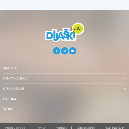
GRADIVA
OSNOVNE ŠOLE
SREDNJE ŠOLE
MATURA
ŠTUDIJ
Pogoji uporabe
Pravila
Kontakt
Oglaševanje
ISSN 1581-923X