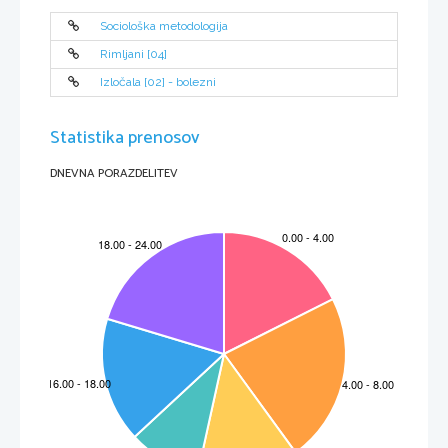
Sociološka metodologija
Rimljani [04]
Izločala [02] - bolezni
Statistika prenosov
DNEVNA PORAZDELITEV
M172-
581-
1-  2 
3 
A) Tehnično obvladovanje glasbenega jezika
Rešitve bodo ocenjene glede na razumevanje standardnih harmonskih in kontrapunktskih pravil. Ocenjevalec ocenjuje po 
naslednjem predlogu (spodaj je nekaj manjših, večjih in največjih napak prikazanih le kot vzorec):
manjše napake
večje napake
največje napake
harmonija:
harmonija:
harmonija:
−
−
−
preskok
prečje
podvojitev vodilnega tona
−
−
−
gibanje vseh glasov v isti 
sinkopiran harmonični 
paralele
smeri
ritem
kontrapunkt:
−
kontrapunkt:
kontrapunkt:
paralele
−
−
−
neustrezen ritem v 
trije skoki in več skokov 
skok za septimo, tritonus v 
melodiji
zapovrstjo
melodiji
5
43 %
–
50 %
Sopran: kandidat ustrezno oblikuje akorde in jih med seboj ustrezno povezuje. Pokaže tehnično 
razumevanje posameznih elementov harmonije (diatonika, kromatika, enharmonija, modulacije ...),
tako da jih uporabi na ustreznih mestih. Funkcijske označbe
pod basom podpiše pravilno. Napak 
v nalogi ni ali pa jih je zelo malo.
Bas: kandidat ustrezno oblikuje akorde in jih med s
eboj ustrezno povezuje. Funkcijske označbe
pod basom podpiše pravilno in tako pokaže razumevanje elementov harmonije v podanem basu. 
Napak v nalogi ni ali pa jih je zelo malo.
Motetni stavek: kandidat vodi posamezne glasove po načelu oblikovanja melodije, postavlja 
pravilno oblikovane klavzule na ustreznih mestih ter oblikuje dvojni kontrapunkt in stretno 
imitacijo po pravilih. Sozvočja
so uporabljena pravilno. Napak v nal
ogi ni ali pa jih je zelo malo.
4
37 %
–
42 %
Sopran in bas: kandidat nekaj akordov oblikuje neustrezno, naredi nekaj napačnih zvez, morda 
podpiše nekaj napačnih funkcij
skih označb
, vendar pa je napak razmeroma malo ali 
pa so 
pretežno manjše, le redko večje ali celo največje.
Motetni stavek: kandidat naredi nekaj melodičnih in sozvočnih napak, morda oblikuje kakšno 
klavzulo napačno, pri temi ne oblikuje viška, vendar je napak razmeroma malo ali pa so manjše, 
le
redko večj
e ali celo največje.