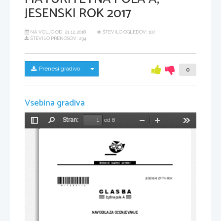
JESENSKI ROK 2017
NA VOLJO OD:
21.12.2018
ŠTEVILO OGLEDOV: 107
ŠTEVILO PRENOSOV: 234
Skrij/prikaži meni
Prenesi gradivo
0
Vsebina gradiva
Stran:
od 8
Preklopi
Najdi
Pomanjšaj
Povečaj
Orodja
stransko
vrstico
Državni  izpitni  center
*M17258112
*
JESENSKI IZPITNI ROK
GLASBA
Izpitna pola A
NAVODILA ZA OCENJEVANJE