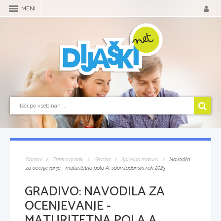
MENI
Domov
Zbirka gradiv
Glasba
Splošna matura
Navodila
za ocenjevanje - maturitetna pola A, spomladanski rok 2023
GRADIVO:
NAVODILA ZA
OCENJEVANJE -
MATURITETNA POLA A,