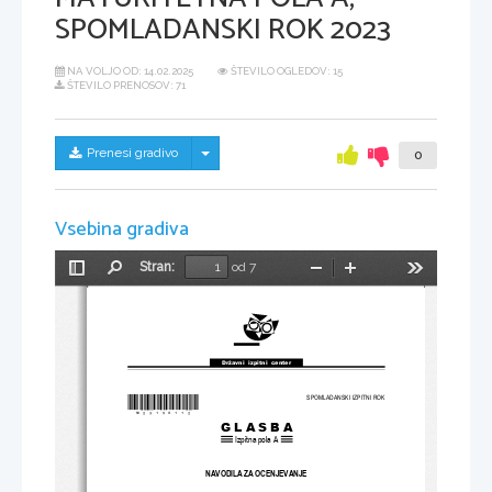
SPOMLADANSKI ROK 2023
NA VOLJO OD:
14.02.2025
ŠTEVILO OGLEDOV: 15
ŠTEVILO PRENOSOV: 71
Skrij/prikaži meni
Prenesi gradivo
0
Vsebina gradiva
Stran:
od 7
Preklopi
Najdi
Pomanjšaj
Povečaj
Orodja
stransko
vrstico
Državni  izpitni  center
*M23158112*
SPOMLADANSKI IZPITNI ROK
GLASBA
Izpitna pola A
NAVODILA ZA OCENJEVANJE