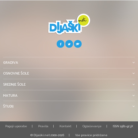
GRADIVA
OSNOVNE ŠOLE
SREDNJE ŠOLE
MATURA
ŠTUDIJ
Pogoji uporabe
Pravila
Kontakt
Oglaševanje
ISSN 1581-923X
© Dijaški.net 2000-2026
Vse pravice pridržane