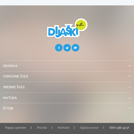
GRADIVA
OSNOVNE ŠOLE
SREDNJE ŠOLE
MATURA
ŠTUDIJ
Pogoji uporabe
Pravila
Kontakt
Oglaševanje
ISSN 1581-923X