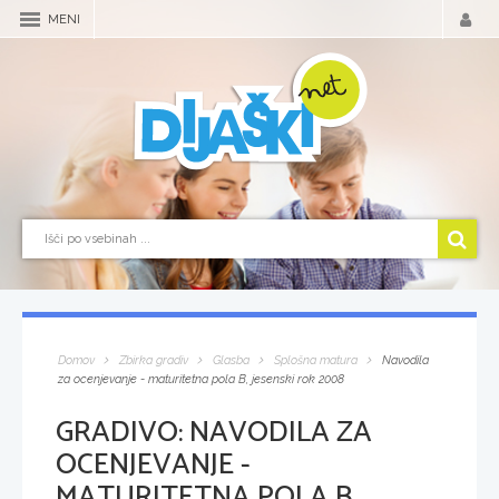
MENI
Domov
Zbirka gradiv
Glasba
Splošna matura
Navodila
za ocenjevanje - maturitetna pola B, jesenski rok 2008
GRADIVO:
NAVODILA ZA
OCENJEVANJE -
MATURITETNA POLA B,