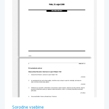
Petek, 29. avgust 2008
SPLOŠNA MATURA
© RIC 2008
2 
M082-591-1-2 
Prvi glasbeni primer 
Gioacchino Rossini: Uvertura k operi Viljem Tell 
1.     Gioacchino Rossini: uvertura k operi Viljem Tell 
(2 to
č
ki) 
2.     Je predstavnik bel 
canta (lepo petje), zna
č
ilne zanj so lepe in spevne melodije, koloraturne 
arije, tehnika okraševanja glasov. 
(2 to
č
ki) 
3.     Ob
č
instvo je navdušil z orkestrskim crescen
dom, lepimi arijami, zahtevno pevsko tehniko, 
č
eprav 
je pisal za dolo
č
ene pevke, je izpisal vsako koloraturno noto in ni ni
č
esar prepuš
č
al samovolji 
primadon.  
(4 to
č
ke) 
4.     Vincenzo Bellini: Norma, Mese
č
nica, Puritanci  
Gaetano Donizetti: Ljubezenski napoj, Dve v
dovi, Don Pasquale, Lucija di Lamermoor 
(4 to
č
ke) 
5. 
Za vsak pravilen takt ena to
č
ka.  
Sorodne vsebine