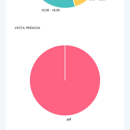
 (9 to
č
k) 
11.   d-h-fis, m6,  
II.A-dur 
I.h-mol 
     III.     G-dur     
     IV.fis-mol     
     VI.D-dur     
Dolo
č
itev akorda 1 to
č
ka, pravilna mnogostranost v duru 1 to
č
ka, v molu 1 to
č
ka. 
(3 to
č
ke) 
VRSTA PRENOSA
12.   Pihala: flavte, oboa, klarinet, fagot 
Trobila: rogovi, trobente, pozavne 
Tolkala: timpani 
Godala: violine, viole, violon
č
ela, kontrabasi 
Za vsako pravilno našteto skupino 1 to
č
ka. 
(4 to
č
ke) 