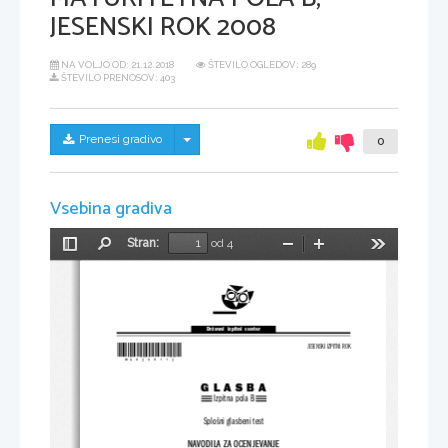
JESENSKI ROK 2008
NA VOLJO OD:
21.12.2018
ŠTEVILO OGLEDOV: 289
ŠTEVILO PRENOSOV: 403
Skrij/prikaži meni
Prenesi gradivo
0
Vsebina gradiva
Stran:
od 4
Preklopi
Najdi
Pomanjšaj
Povečaj
Orodja
stransko
vrstico
Državni  izpitni  center
*M08259112*
JESENSKI IZPITNI ROK
GLASBA
Izpitna pola B
Splošni glasbeni test
NAVODILA ZA OCENJEVANJE