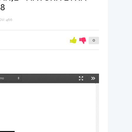
08
V: 466
0
Način
Orodja
predstavitve