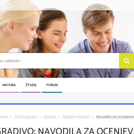
MATURA
ŠTUDIJ
FORUM
omov
Zbirka gradiv
Glasba
Splošna matura
Navodila za ocenjevan
GRADIVO:
NAVODILA ZA OCENJEV