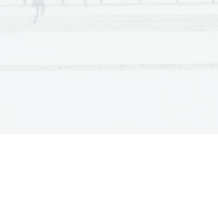
        A        Mo
č
 usode 
        G     
        B        Turandot        
        H     
        C        Seviljski        brivec        
        I    
        D        Gianni        Schicci        
        J     
        E        Norma        
        K    
        F        Manon        Lescaut        
        L     
4.     Napišite imena in priimke še treh skladatelje
v opere, ki
prostoru. 
Rimski Korsakov, Antonin Dvo
ř
ak, Leoš Jana
č
ek, Richa
Pietro Mascagni, Ruggiero Leoncavallo, Eugen d’Albert,
5.     Ozna
č
enima akordoma v notni prilogi 1 v taktih 12 in 15
mnogostranost v duru in harmoni
č
nem molu. 
12. takt:  e-g-b-d:  zmm7 
15. ta
kt:  h-d-fis
dur 
har. mol 
dur 
VII. F 
II. d 
II. A 
III. G   
              VI.              D
Za pravilno dolo
č
en akord 1 to
č
ka, za pravilno ugotovlj