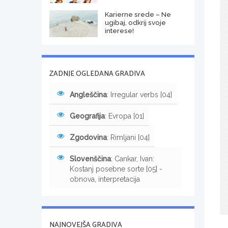
Karierne srede – Ne
ugibaj, odkrij svoje
interese!
ZADNJE OGLEDANA GRADIVA
Angleščina
: Irregular verbs [04]
Geografija
: Evropa [01]
Zgodovina
: Rimljani [04]
Slovenščina
: Cankar, Ivan:
Kostanj posebne sorte [05] -
obnova, interpretacija
NAJNOVEJŠA GRADIVA