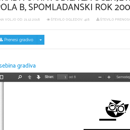
POLA B, SPOMLADANSKI ROK 20
NA VOLJO OD:
21.12.2018
ŠTEVILO OGLEDOV: 418
ŠTEVILO PRENOSO
Skrij/prikaži meni
Prenesi gradivo
sebina gradiva
Stran:
od 6
Preklopi
Najdi
Nazaj
Naprej
Pomanjšaj
Povečaj
stransko
vrstico