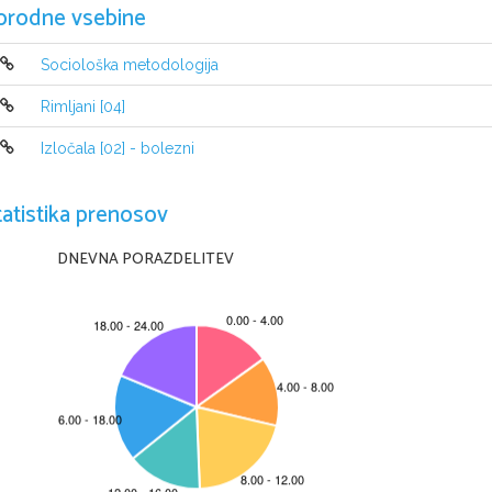
orodne vsebine
Sociološka metodologija
Rimljani [04]
Izločala [02] - bolezni
tatistika prenosov
DNEVNA PORAZDELITEV
© RIC 2008