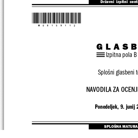
Državni  izpitni  cen
*M08159112*
GLAS
Izpitna pola B
Splošni glasbeni t
NAVODILA ZA OCENJ
Ponedeljek, 9. junij
SPLOŠNA MATURA