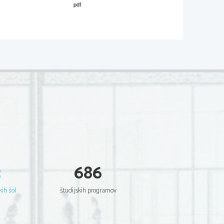
M081-591-1-1 
 tega skladatelja ter naslov dela. 
(2 to
č
ki) 
šni junaki so ga zanimali, kakšna je 
ja preprosto vodene melodije v godalih, 
stavku, sprejel je novonemško motivno 
oznih delih je 
č
utiti še impresionisti
č
no 
y) in bitonalno kopi
č
enje akordov 
3
686
 bolj elasti
č
ne in se prilegajo menjajo
č
im 
in arioznim petjem. Njegova glasba 
č
ino, stisko, žalost junakov. 
kih šol
študijskih programov
(5 to
č
k) 
krožite pravilne odgovore. 