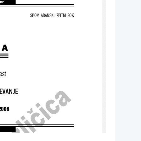
ter
SPOMLADANSKI IZPITNI ROK
BA
est
EVANJE
 2008