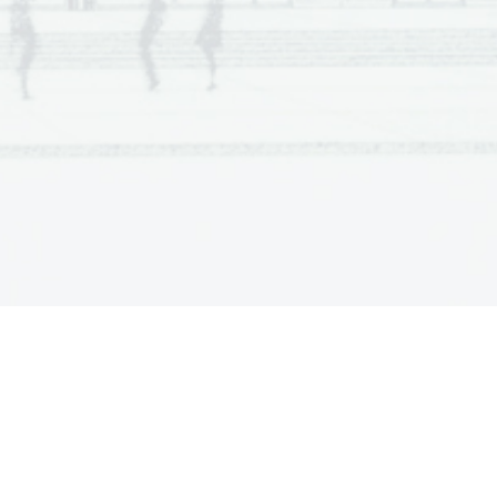
   Orfeo        
   Sestra        Angelika        
    Ekvinokcij        
   La        Bohème        
    Madame        Butterfly        
   Fidelio        
(6 to
č
k) 
 so v tem obdobju delovali v evropskem 
rd Strauss, Maurice Ravel, Arigo Boito, 
 Gustav Charpentier. 
(3 to
č
ke) 
 dolo
č
ite kvaliteto in kvantiteto ter zapišite 
:  molov  kvintakord  
har. mol 
I. h 
  IV. fis 
              
eno mnogostranost v H-duru 1 to
č
ka 