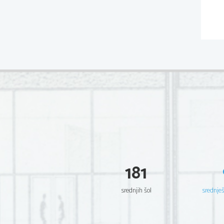
181
srednjih šol
srednje