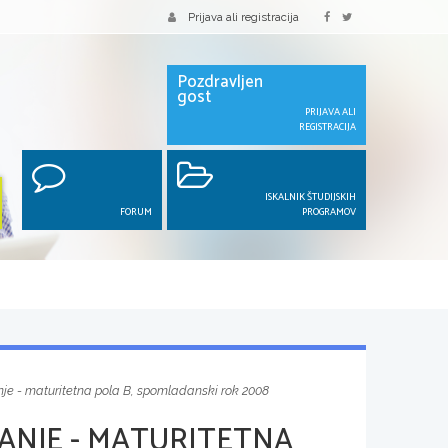
Prijava ali registracija
Pozdravljen
gost
PRIJAVA ALI
REGISTRACIJA
ISKALNIK ŠTUDIJSKIH
FORUM
PROGRAMOV
je - maturitetna pola B, spomladanski rok 2008
ANJE - MATURITETNA