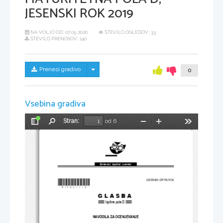
JESENSKI ROK 2019
NA VOLJO OD:
07.05.2020
ŠTEVILO OGLEDOV: 33
ŠTEVILO PRENOSOV: 140
Skrij/prikaži meni
Prenesi gradivo
0
Vsebina gradiva
Stran:
od 6
Preklopi
Najdi
Pomanjšaj
Povečaj
Orodja
stransko
vrstico
Državni  izpitni  center
*M19261112*
JESENSKI IZPITNI ROK
GLASBA
Izpitna pola D
NAVODILA ZA OCENJEVANJE