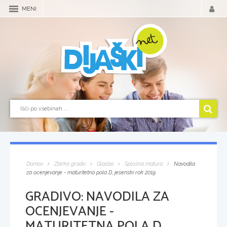
MENI
Domov
Zbirka gradiv
Glasba
Splošna matura
Navodila
za ocenjevanje - maturitetna pola D, jesenski rok 2019
GRADIVO:
NAVODILA ZA
OCENJEVANJE -
MATURITETNA POLA D,