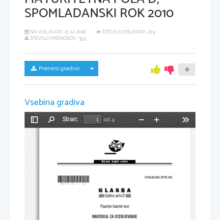
SPOMLADANSKI ROK 2010
NA VOLJO OD:
21.12.2018
ŠTEVILO OGLEDOV: 274
ŠTEVILO PRENOSOV: 353
Skrij/prikaži meni
Prenesi gradivo
0
Vsebina gradiva
Stran:
od 4
Preklopi
Najdi
Pomanjšaj
Povečaj
Orodja
stransko
vrstico
Državni  izpitni  center
*M10161112*
SPOMLADANSKI IZPITNI ROK
GLASBA
Izpitna pola D
Posebni baletni test
NAVODILA ZA OCENJEVANJE