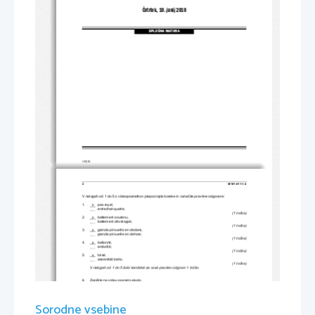
Četrtek, 10. junij 2010
SPLOŠNA MATURA
© RIC 2010
2 
M101-611-1-2 
V nalogah od 1 do 5 z videoposnetkov prepoznajte korake in ozna
č
ite pravilne odgovore: 
1.       x  
  pas  royal,  
  entrechat-quatre;  
___
               (1               to
č
ka) 
2.       x  
  battement  soutenu,  
  battement  développé;  
        ___
               (1               to
č
ka) 
3.       x  
  grande pirouette en dedans, 
  grande pirouette en dehors; 
        ___
               (1               to
č
ka) 
4.       x  
  ballonné,  
  emboîté;  
        ___
               (1               to
č
ka) 
5.       x  
  brisé,  
  assemblé  battu.  
        ___
(1 to
č
ka) 
V nalogah od 1 do 5 dobi kandidat za vsak pravilen odgovor 1 to
č
ko. 
6.     Zapišite na videu posneto etudo. 
Échappé (battu) sur un pied, coupé-ballonné (battu), 
ballotté, ballotté, coupé-assemblé (battu), 
échappé (battu), entrech
at-quatre, entrechat-quatre, 
sissonne ouverte, coupé-assem
blé (battu), sissonne fermée. 
Sorodne vsebine
(2 to
č
ki) 
Za zapis etude brez napake ali z eno napako dobi kandidat 2 to
č
ki, 
č
e sta napaki dve,  
1 to
č
ko, 
č
e je napak ve
č
, pa 0 to
č
k. 