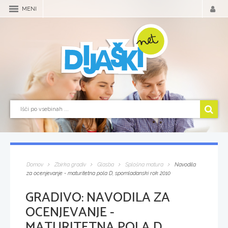
MENI
Domov
Zbirka gradiv
Glasba
Splošna matura
Navodila
za ocenjevanje - maturitetna pola D, spomladanski rok 2010
GRADIVO:
NAVODILA ZA
OCENJEVANJE -
MATURITETNA POLA D,