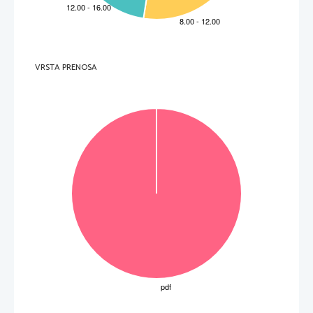
Č
e navede samo eno ime ali nobenega, pa 0 to
č
k. 
13.   Navedite   štiri   skok
e z dveh nog na dve nogi. 
Changement de pied, pas royal, entrechat-quatre
, entrechat-six, échappé, assemblé, sissonne 
fermée ... 
(2 to
č
ki) 
Za štiri pravilne odgovore dobi kandidat 2 to
č
ki, za tri pravilne odgovore 1 to
č
ko,  
za dva ali manj pravilnih odgovorov pa 0 to
č
k. 
14.   Raz
č
lenite naslednje korake: 
        a)        cabriole:        
VRSTA PRENOSA
b) sissonne fermée: 
c) 1. arabesque: 
d) pas jeté: 
(4 to
č
ke) 
Kandidatovi odgovori morajo zajeti bistvo posameznih korakov.  
Za vsak pravilen odgovor dobi kandidat 1 to
č
ko. 