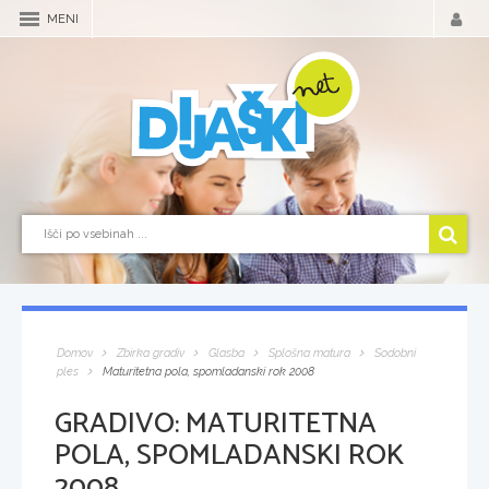
MENI
Domov
Zbirka gradiv
Glasba
Splošna matura
Sodobni
ples
Maturitetna pola, spomladanski rok 2008
GRADIVO:
MATURITETNA
POLA, SPOMLADANSKI ROK
2008