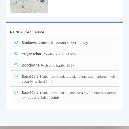
NAJNOVEJŠA GRADIVA
Strokovni predmeti
: Podatki o izpitu 2025
Italijanščina
: Podatki o izpitu 2024
Zgodovina
: Podatki o izpitu 2025
Španščina
: Maturitetna pola 1, višja raven, spomladanski rok
2021 (v italijanščini)
Španščina
: Maturitetna pola 2, osnovna raven, spomladanski
rok 2020 (v italijanščini)