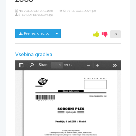
NA VOLJO OD:
21.12.2018
ŠTEVILO OGLEDOV: 346
ŠTEVILO PRENOSOV: 458
Skrij/prikaži meni
Prenesi gradivo
0
Vsebina gradiva
Stran:
od 12
Preklopi
Najdi
Pomanjšaj
Povečaj
Orodja
stransko
vrstico
Šifra  kandidata:
Državni  izpitni  center
*M08163111*
SPOMLADANSKI IZPITNI ROK
SODOBNI PLES
Izpitna pola
Ponedeljek, 9. junij 2008 / 90 minut
Dovoljeno gradivo in pripomočki:
Kandidat prinese nalivno pero ali kemični svinčnik, svinčnik, radirko in šilček.
Kandidat dobi dva konceptna lista, konceptni list z notnim črtovjem in dva ocenjevalna obrazca.