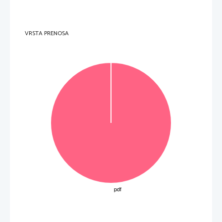
(6 to
č
k) 
4.     V notnem zapisu prepoznajte glasbeni primer
 in obkrožite ustrezen odgovor med naštetimi 
možnostmi. 
VRSTA PRENOSA
A   Polovski   plesi   
B   Ognjena   ptica   
C   Petruška   
D   Favnovo   popoldne   
E   Posve
č
enje pomladi 
F   Svatba   
(3 to
č
ke) 