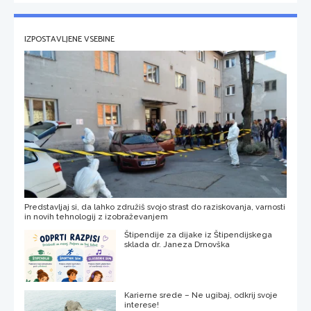
IZPOSTAVLJENE VSEBINE
Predstavljaj si, da lahko združiš svojo strast do raziskovanja, varnosti
in novih tehnologij z izobraževanjem
Štipendije za dijake iz Štipendijskega
sklada dr. Janeza Drnovška
Karierne srede – Ne ugibaj, odkrij svoje
interese!