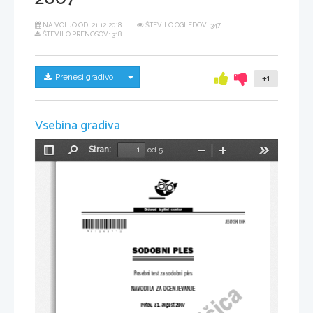
NA VOLJO OD:
21.12.2018
ŠTEVILO OGLEDOV: 347
ŠTEVILO PRENOSOV: 318
Skrij/prikaži meni
Prenesi gradivo
+1
Vsebina gradiva
Stran:
od 5
Preklopi
Najdi
Pomanjšaj
Povečaj
Orodja
stransko
vrstico
Državni  izpitni  center
*M07263112*
JESENSKI ROK
SODOBNI PLES
Posebni test za sodobni ples
NAVODILA ZA OCENJEVANJE
Petek, 31. avgust 2007