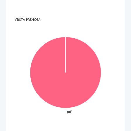
7 to
č
k 
Skupaj 10 to
č
k 
16.   a)   B.   
1 to
č
ka 
b)  Zgodnji  postmodernisti
č
ni koreografi so kot ples predstavljali igre, šport, tekmovanja, 
preprosta akta hoje in teka, gibe, ki jih zahtev
a igranje glasbe in predavanje, celo gibanje filma 
in mentalno akcijo jezika. Menili so, da pl
es ni ples zaradi svoje vsebine, temve
č
 zaradi 
konteksta, to je, preprosto zato, ker je zamišljen kot ples. 
VRSTA PRENOSA
2 to
č
ki 
c)  1962  
2 to
č
ki 
d)  Narava, zgodovina in funkcija plesa in njegovih struktur. 
3 to
č
ke 
e)  Trisha Brown, Lucinda Childs, David Gor
don, Alex in Deborah Hay, Steve Paxton,  
Yvone Rainer, Meredith Monk, Simone Forti ... 
Za tri predstavnike 3 to
č
ke 
Skupaj 11 to
č
k 
17.   Victor, Palermo, Palermo, Caffe Mueller 
3 to
č
ke 