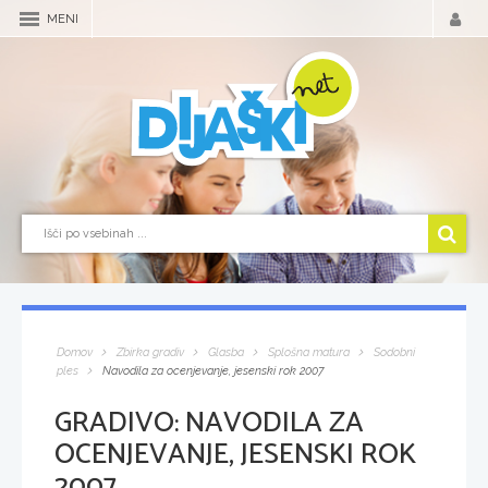
MENI
Domov
Zbirka gradiv
Glasba
Splošna matura
Sodobni
ples
Navodila za ocenjevanje, jesenski rok 2007
GRADIVO:
NAVODILA ZA
OCENJEVANJE, JESENSKI ROK
2007