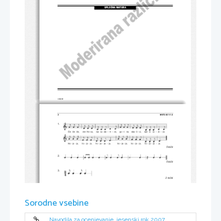
SPLOŠNA MATURA
© RIC 2007
2 
M072-631-1-2 
1. 
5 to
č
k 
2. 
5 to
č
k 
3. 
2 to
č
ki 
4.     B     Appalaška     pomlad     
5 to
č
k 
Sorodne vsebine
5. 
5 to
č
k 
6. 
Navodila za ocenjevanje, jesenski rok 2007