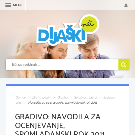
MENI
Domov
Zbirka gradiv
Glasba
Splošna matura
Sodobni
ples
Navodila za ocenjevanje, spomladanski rok 2011
GRADIVO:
NAVODILA ZA
OCENJEVANJE,
SPOMLADANSKI ROK 2011