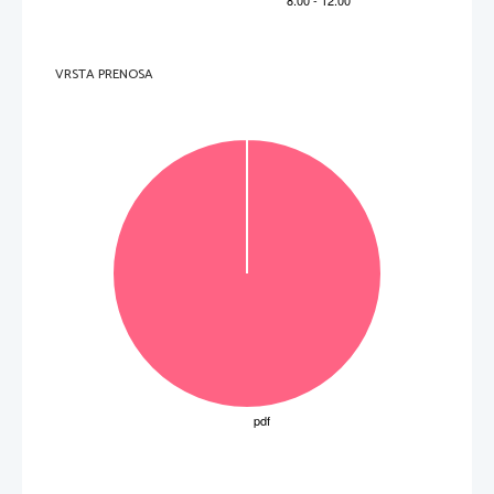
9.     Kje je bilo središ
č
e »elektronske« glasbe in kje »konkretne« glasbe? 
Središ
č
e »elektronske« glasbe je bilo v Kölnu, središ
č
e »konkretne« glasbe pa v Parizu. 
2 to
č
ki 
10.   Kako imenujemo obliko zgodnjega ve
č
glasja, 
č
e spremlja melodijo nepretrgan zvene
č
 ton? 
Bordun. 
1 to
č
ka 
VRSTA PRENOSA