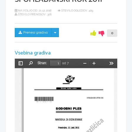
NA VOLJO OD:
21.12.2018
ŠTEVILO OGLEDOV: 409
ŠTEVILO PRENOSOV: 306
Skrij/prikaži meni
Prenesi gradivo
0
Vsebina gradiva
Stran:
od 7
Preklopi
Najdi
Pomanjšaj
Povečaj
Orodja
stransko
vrstico
Državni  izpitni  center
*M11163112*
SPOMLADANSKI IZPITNI ROK
SODOBNI PLES
NAVODILA ZA OCENJEVANJE
Ponedeljek, 13. junij 2011