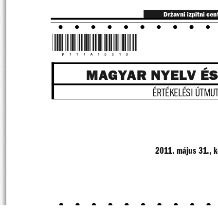
Državni izpitni cen
*P111A10313*
MAGYAR NYELV É
ÉRTÉKELÉSI ÚTMU
2011. május 31., k