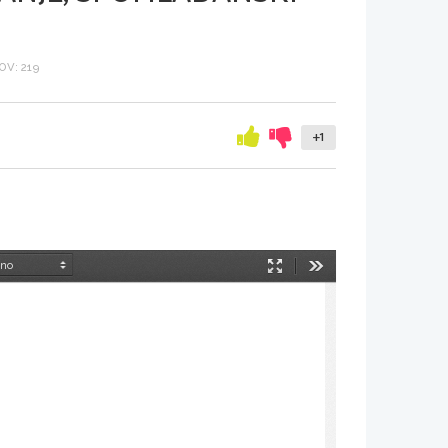
V: 219
+1
Način
Orodja
predstavitve