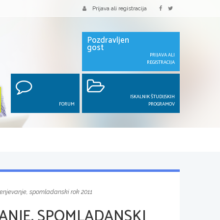
Prijava ali registracija
Pozdravljen
gost
PRIJAVA ALI
REGISTRACIJA
ISKALNIK ŠTUDIJSKIH
FORUM
PROGRAMOV
enjevanje, spomladanski rok 2011
ANJE, SPOMLADANSKI