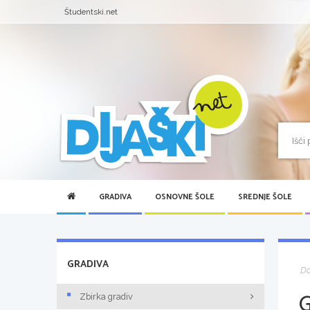
Študentski.net
GRADIVA
OSNOVNE ŠOLE
SREDNJE ŠOLE
GRADIVA
D
Zbirka gradiv