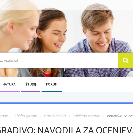
MATURA
ŠTUDIJ
FORUM
omov
Zbirka gradiv
Madžarščina
Poklicna matura
Navodila za oc
GRADIVO:
NAVODILA ZA OCENJEV