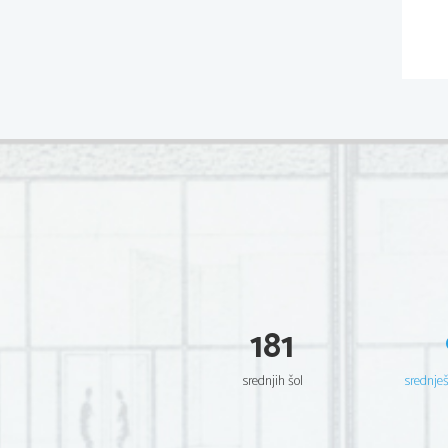
181
srednjih šol
srednje