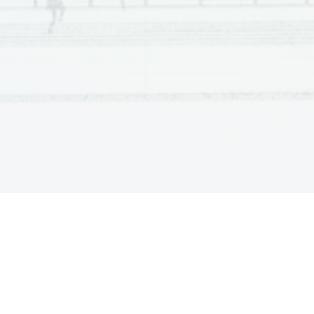
nem ért egyet a szüleivel 
vagy
 nem tud kijönn
meg a szüleit
 Vagy ue. másképpen.
hétköznapi történet 
Minden helyes megoldásért 1 pont jár. 
6. 
Pl.: A regény f
ő
szerepl
ő
je egy 35 kiló súlyú 
iskolába járni. Van viszont olyan 
terület, aho
tehát remény arra, hogy sikeres és boldog em
Vagy ugyanez másképpen. 
A teljes, lényegre tör
ő
 válaszért 2 pont, a ke
még elfogadható válaszért 1 pont jár. 
7.            kudarc            
katedra 
8. 
a) összetett  
b) B 
9.            a)            B            
b) meseh
ő
snek 
h
ő
stettet 
10.  
4 
2 
11           négyen           
várjam 
12.  
     T              K       J      R 
m e s t e r /  s é g /  e k /  e t 