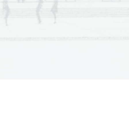
i velük 
vagy 
nem érti 
1 
1 
kiskamasz, aki nem szeret 
2 
l nagyon tehetséges. Van 
ber váljon bel
ő
le. 
vésbé lényegre tör
ő
, de 
1 
1 
1 
1 
1 
1 
1 
1 
1 
1 
1 
2 