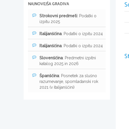
S
NAJNOVEJŠA GRADIVA
Strokovni predmeti
: Podatki o
izpitu 2025
Italijanščina
: Podatki o izpitu 2024
Italijanščina
: Podatki o izpitu 2024
S
Slovenščina
: Predmetni izpitni
katalog 2025 in 2026
Španščina
: Posnetek za slušno
razumevanje, spomladanski rok
2021 (v italijanščini)