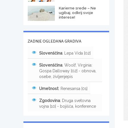
Karierne srede – Ne
ugibaj, odkrij svoje
interese!
ZADNJE OGLEDANA GRADIVA
Slovenščina
: Lepa Vida [02]
Slovenščina
: Woolf, Virginia:
Gospa Dalloway [02] - obnova,
osebe, življenjepis
Umetnost
: Renesansa [01]
Zgodovina
: Druga svetovna
vojna [10] - bojišča, konference