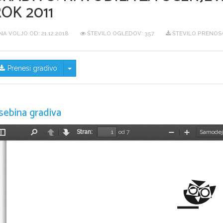
OK 2011
NA VOLJO OD:
21.12.2018
ŠTEVILO OGLEDOV: 357
ŠTEVILO PRENOSO
Skrij/prikaži meni
Prenesi gradivo
sebina gradiva
Stran:
od 7
Preklopi
Najdi
Nazaj
Naprej
Pomanjšaj
Povečaj
stransko
vrstico