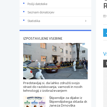
R
Pošlji datoteke
Seznam donatorjev
Statistika
IZPOSTAVLJENE VSEBINE
V
Predstavljaj si, da lahko združiš svojo
strast do raziskovanja, varnosti in novih
tehnologij z izobraževanjem
Štipendije za dijake iz
Štipendijskega sklada dr.
Janeza Drnovška