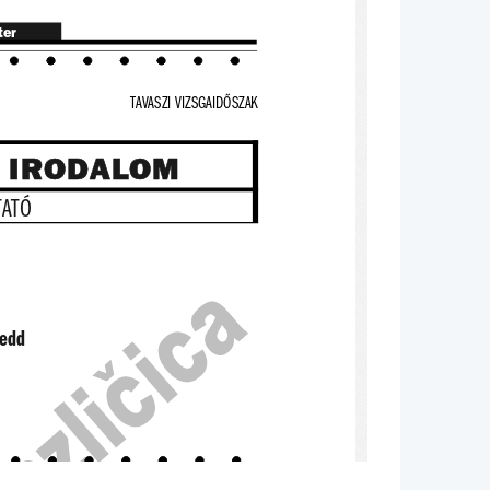
ter
TAVASZI VIZSGAIDŐSZAK
S IRODALOM
TATÓ
edd