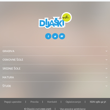
GRADIVA
OSNOVNE ŠOLE
SREDNJE ŠOLE
MATURA
ŠTUDIJ
Pogoji uporabe
Pravila
Kontakt
Oglaševanje
ISSN 1581-923X
© Dijaški.net 2000-2026
Vse pravice pridržane