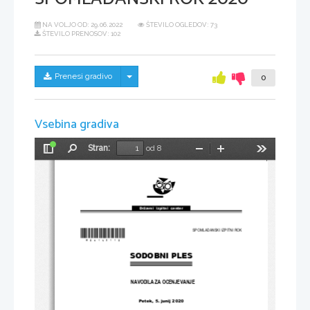
NA VOLJO OD:
29.06.2022
ŠTEVILO OGLEDOV: 73
ŠTEVILO PRENOSOV: 102
Skrij/prikaži meni
Prenesi gradivo
0
Vsebina gradiva
Stran:
od 8
Preklopi
Najdi
Pomanjšaj
Povečaj
Orodja
stransko
vrstico
Državni  izpitni  center
*
M20163112
*
SPOMLADANSKI IZPITNI ROK
SODOBNI PLES
NAVODILA ZA OCENJEVANJE
Petek
, 
5. junij 
2020