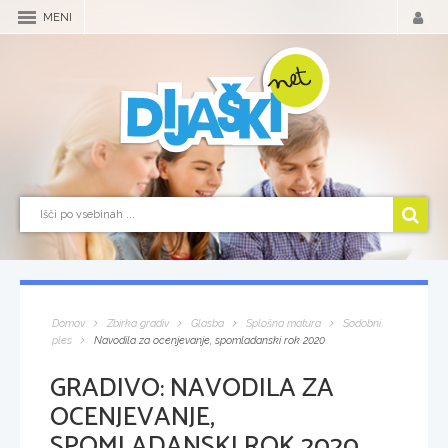
MENI
Domov
Zbirka gradiv
Glasba
Splošna matura
Sodobni
ples
Navodila za ocenjevanje, spomladanski rok 2020
GRADIVO:
NAVODILA ZA
OCENJEVANJE,
SPOMLADANSKI ROK 2020