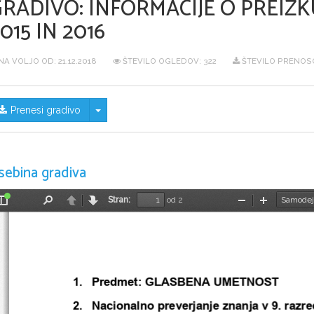
GRADIVO:
INFORMACIJE O PREIZK
015 IN 2016
NA VOLJO OD:
21.12.2018
ŠTEVILO OGLEDOV: 322
ŠTEVILO PRENOSO
Skrij/prikaži meni
Prenesi gradivo
sebina gradiva
Stran:
od 2
Preklopi
Najdi
Nazaj
Naprej
Pomanjšaj
Povečaj
stransko
vrstico
1.     Predmet: GLASBENA 
UMETNOST
2.     Nacionalno preverjanje znanja 
v 9. razr