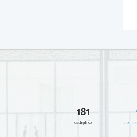
181
srednjih šol
srednje