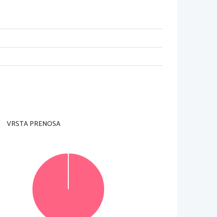
je vredna do 11 točk
n 
ske stopnje
Delež
v preizkusu
30 %
35 
% 
35 % 
VRSTA PRENOSA