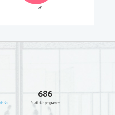
ve sposobnosti in uporabno glasbeno 
 del, razumevanja in uporabe glasbenih 
zumevanja partitur in lastne 
LASBE
predvajana ločeno, tretji in četrti pa 
ičnem poslušanju, preverjamo njihove 
lskih sredstev, izvajalske zasedbe, 
tacijskih elementov ter vrednotenja 
očnim primerom, ki sta predvajana 
h analize, sinteze in vrednotenja. 
3
686
evega uporabnega glasbenega znanja.
LA
kih šol
študijskih programov
ilih oziroma izbranih odlomkih iz 
glasbenih kritik, glasbenih zloženk, 
 glasbene literature. Z njimi preverjamo 