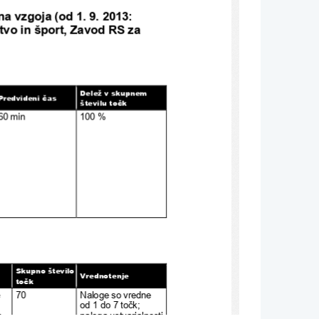
a vzgoja (od 1. 9. 2013: 
tvo in šport, Zavod RS za 
Delež v skupnem 
Predvideni čas
številu točk
60
min
100 %
Skupno število 
Vrednotenje
točk
 
70
Naloge so vredne 
 
od 1 do 
7 
točk; 
n 
naloga 
ustvarjalnosti 