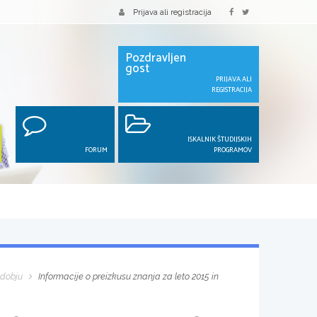
Prijava ali registracija
Pozdravljen
gost
PRIJAVA ALI
REGISTRACIJA
ISKALNIK ŠTUDIJSKIH
FORUM
PROGRAMOV
bdobju
Informacije o preizkusu znanja za leto 2015 in