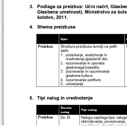
3.   
Podlaga za preizkus: Učni načrt
, 
Glasben
Glasbena umetnost). Ministrstvo za šols
šolstvo, 2011.
4.     Shema preizkusa
Opis
Preizkus
Struktura pr
eizkusa temelji na petih 
delih:
1. 
 poslušanje, analiziranje in 
vrednotenje glasbenih del; 
2. 
 razumevanje in uporaba 
glasbenega besedila; 
3. 
 poznavanje in razumevanje 
glasbene kulture; 
4. 
 razumevanje partiture;  
5. 
ustvarjanje
5.     Tipi nalog in vrednotenje
Število 
Tipi nalog
nalog
Preizkus
Do 35
Naloge zaprtega tipa: naloge
obkroževanja, povezovanja,
razvrščanja, dopolnjevanja i