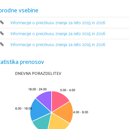
naloge 
kratkih odgovorov; 
naloge polodprtega tipa: 
orodne vsebine
naloge sl
ikovnih odgovorov i
naloge 
z notnim zapisom
Informacije o preizkusu znanja za leto 2015 in 2016
6.     Sestava preizkusa glede na taksonom
Informacije o preizkusu znanja za leto 2015 in 2016
Taksonomske stopnje
Informacije o preizkusu znanja za leto 2015 in 2016
1. 
 Znanje in poznavanje
2. 
 Razumevanje in uporaba
tatistika prenosov
3. 
Samostojno
reševanje novih problemov, 
samostojna interpretacija in vrednotenje
DNEVNA PORAZDELITEV