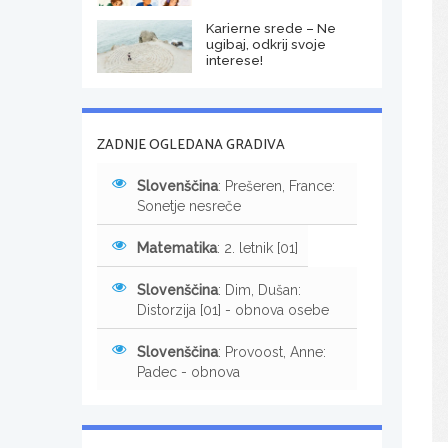
Karierne srede – Ne
ugibaj, odkrij svoje
interese!
ZADNJE OGLEDANA GRADIVA
Slovenščina
: Prešeren, France:
Sonetje nesreče
Matematika
: 2. letnik [01]
Slovenščina
: Dim, Dušan:
Distorzija [01] - obnova osebe
Slovenščina
: Provoost, Anne:
Padec - obnova