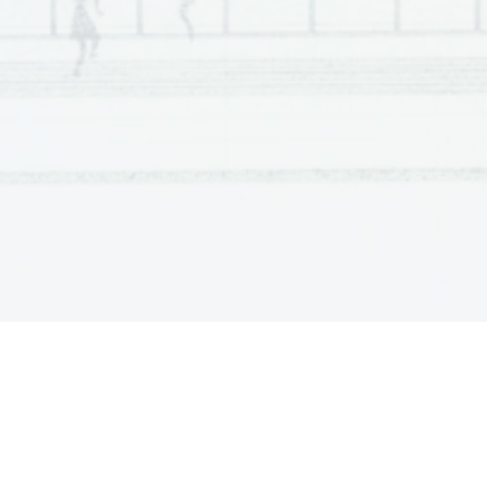
POZNAVANJE 
IN RAZUMEVANJE GLASBENE KULTU
Z nalogami preverjamo učenčeve sposobnosti in uporabn
glasbe skozi čas, glasbenih zvrsti in žanrov, poznavanja
oblik, izvajalskih sredstev, izvajalskih zasedb, glasbeni
RAZUMEVANJE PARTITURE
Naloge temeljijo 
na izbrani partituri. Z njimi preverjamo
glasbenem zapisu in uporabno glasbeno 
znanje v povez
USTVARJANJE
Ustvarjalnost ni le najbolj aktivna oblika učenja, temveč t
glasbenih sposobnosti in osvojenega glasbenega znanja
omogo
čajo učenčev zapis ustvarjenih glasbenih vsebin.
7.2
Pripomočki
Učenec potrebuje modro ali črno nalivno pero oziroma mo
šilček
 in radirko za naloge 
s področja U
stvarjanje.