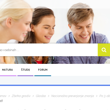
MATURA
ŠTUDIJ
FORUM
omov
Zbirka gradiv
Glasba
Nacionalno preverjanje znanja
Po 3. o
16