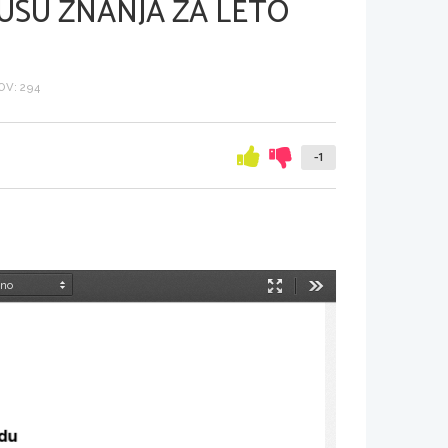
USU ZNANJA ZA LETO
V: 294
-1
Način
Orodja
predstavitve
edu