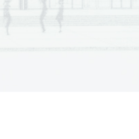
RE 
o glasbeno znanje s področij razvoja 
 skladateljev, glasbenih del, glasbe
nih 
h ustanov in glasbenih poustvarjalcev. 
 učenčevo sposobnost orientacije v 
avi z elementarno glasbeno pismenostjo.
udi odlična oblika preverjanja razvitih 
. Naloge so oblikovane tako, da 
der ali črn kemični svinčnik ter svinčnik
, 