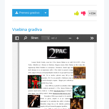
Skrij/prikaži meni
Prenesi gradivo
+234
Vsebina gradiva
Stran:
od 2
Preklopi
Najdi
Pomanjšaj
Povečaj
Orodja
stransko
vrstico
Lesane Parish Crooks, znan kot 2 Pac Amaru Shakur se je rodil 19.12.1971 v New
Yorku. Odraščal je v Bronxu in Harlemu. Njegova mama Afeni Shakur je bila vodja dela
organizacije Black Panthers in zasvojena s heroinom. Zaradi tega niso
imeli denarja in so se neprestano selili. 2 Pac nikoli ni poznal svojega
očeta, njegov očim pa je bil preprodajalec mamil, ki so ga zaprli ko je imel
2 leti. To je močno vplivalo nanj. Bil je brez
prijateljev. Pri 15 so se preselili v Baltimore, kjer se
je začel ukvarjati z rapom . Njegov prvi vzdevek je
bil MC New York.
 Leta 1990 se je preselil na zahodno obalo in
si vzdevek spremenil v 2 Pac Amaru Shakur, kar
pomeni »sijoča kača«. Izdal je  1. album 
2pacalypse Now 
in nastopal v
filmu 
Juice
.  Leta 1993 je izdal 2. album 
Strictly For My N.I.G.G.A.Z.
 Novembra 1994 so ga oropali in 5x ustrelili v
trebuh   in   glavo,   ampak   si   je   po   operaciji
opomogel in že naslednji dan odšel iz bolnice.
Decembra istega leta je bil obtožen posilstva,
ampak je bil po 8 mesecih pogojno izpuščen. 
  Leta 1995 je izdal kar 2 albuma.  
Me