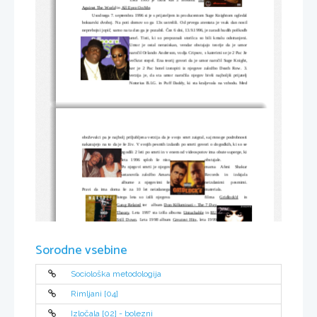
Against The World
 in 
All Eyez On Me
. 
Usodnega 7. septembra 1996 si je s prijateljem in producentom Suge Knightom ogledal
boksarski dvoboj. Na poti domov so ga 13x ustrelili. Od prvega atentata je vsak dan nosil
neprebojni jopič, samo na ta dan ga je pozabil. Čez 6 dni, 13.9.1996, je zaradi hudih poškodb
umrl. Tisti, ki so prepoznali storilca so bili kmalu odstranjeni.
Umor je ostal neraziskan, vendar obstajajo teorije da je umor
naročil Orlando Anderson, vodja Cripsov, s katerimi se je 2 Pac že
večkrat stepel. Ena teorij govori da je umor naročil Suge Knight,
ker je 2 Pac hotel izstopiti iz njegove založbo Death Row. 3.
verzija je, da sta umor naročila njegov bivši najboljši prijatelj
Notorius B.I.G. in Puff Daddy, ki sta kraljevala na vzhodu. Med
oboževalci pa je najbolj priljubljena verzija da je svojo smrt zaigral, saj mnoge podrobnosti
nakazujejo na to da je še živ. V svojih pesmih izdanih po smrti govori o dogodkih, ki so se
zgodili 2 leti po smrti in v enem od videospotov ima obute superge, ki
leta   1996   sploh   še   niso
obstajale. 
Po njegovi smrti je njegov
mama   Afeni   Shakur
ustanovila založbo Amaru
Records   in   izdajala
albume   z   njegovimi   še
neizdanimi   pesmimi.
Pravi da ima doma še za 10 let neizdanega
materiala. 
Istega leta so izšli njegova
filma  
Gridlock'd
  in
Gang Related
 ter   album 
Don Killuminati - The 7 Day
Theory
. Leta 1997 sta izšla albuma 
Untuchable
 in 
RU
Still Down
. Leta 1998 album 
Greatest Hits
, leta 1999
album 
Still I Rise
, leta
2000 
The Rose That Grew From
The  Concrete
, leta 2001  
Until The End Of Time
, leta 2002 album 
Better
Dayz
, leta 2003 
Rap Phenomenon
, leta 2004 
Loyal To
Sorodne vsebine
The Game
, leta 2005 albuma 
The Prophert Returnd
 in
Ready 2 Die
. 
Sociološka metodologija
Rimljani [04]
Letos bo 12 obletnica njegove smrti.
Izločala [02] - bolezni