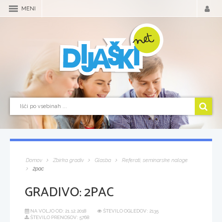
MENI
Domov
Zbirka gradiv
Glasba
Referati, seminarske naloge
2pac
GRADIVO:
2PAC
NA VOLJO OD:
21.12.2018
ŠTEVILO OGLEDOV: 2135
ŠTEVILO PRENOSOV: 5768