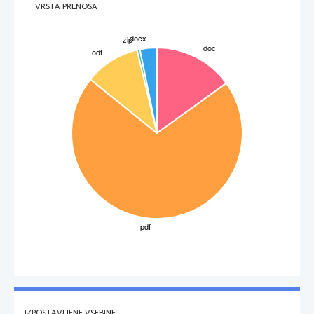
Francoski skladatelj, violinist in dirigent italijanksega rodu; začetnik francoske opere; na 
VRSTA PRENOSA
francoskem dvoru je postal član dvornega orkestra; bil je ljubljenec Ludvika 14. Ter najbolj 
upoštevan skladatelj in dirigent te dobe. Sodeloval je z Molieron kot skladatelj, baletnik in igralec. 
Dela: OPERE (Les Fetes de l' Amour et de Bacchus, Psyche), BALETI (Zmaga ljubezni, Dan miru),
CERKVENA GLASBA idr.
POZNI BAROK:
Skladatelji spet svobodneje in izdatnejše uporabljajo kromatiko in disonanco, močno se ramakne 
kontrapunkt, inštrumentalna glasba doseže sijajen razcvet. Dokončno je izvedena ostra delitev med 
arijo in recitativom.
IZPOSTAVLJENE VSEBINE