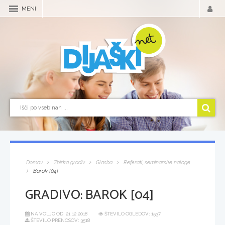
MENI
Domov
Zbirka gradiv
Glasba
Referati, seminarske naloge
Barok [04]
GRADIVO:
BAROK [04]
NA VOLJO OD:
21.12.2018
ŠTEVILO OGLEDOV: 1537
ŠTEVILO PRENOSOV: 3518