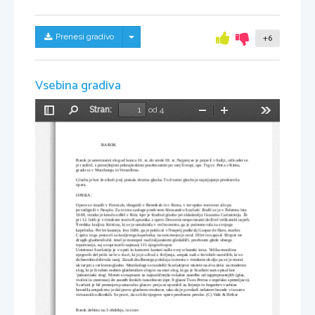
Skrij/prikaži meni
Prenesi gradivo
+6
Vsebina gradiva
Stran:
od 4
Preklopi
Najdi
Pomanjšaj
Povečaj
Orodja
stransko
vrstico
                       BAROK
Barok je umetnostni slog od konca 16. st. do srede 18. st. Najprej se je pojavil v Italiji, od koder se 
je razširil, s precejšnjimi pokrajinskimi posebnostmi po vsej Evropi, npr. Trg sv. Petra v Rimu, 
gradova v Wurzburgu in Versaillesu.
Glasba je kot še nikoli prej postala dvorna glasba. To dvorno glasbo je najsijajneje predstavila 
opera.
OPERA:
Opero so iznašli v Firencah, obogatili v Benetkah in v Rimu, v evropsko svetovno silo pa 
povzdignili v Neaplu. Za to ima zasluge predvsem Alessandro Scarlatti. Rodil se je v Palermu leta 
1660, vendar je kmalu odšel v Rim, kjer je študiral glasbo pri skladatelju Giacomu Carissimiju. Že 
pri 12. letih je v rimskem teatru Kapranika z opero Dovzetni nesporazumi doživel velikanski uspeh.
Švedska kraljica Kristina, ki se je umakinila v večno mesto, ga je poimenovala za svojega 
kapelnika. Pet let kasneje, leta 1684, ga je poklical v Neapelj podkralj Gaspar de Haro, markis 
Caprio in ga postavil za kraljevega kapelnika; na tem mestu je ostal 18 let in napisal 38 oper ter 
drugih glasbenih del. Imel je monopol nad italjanskimi gledališči, predvsem glede obsega 
reportoarja, saj so uprizorili najmanj 115 njegovih oper.
Umetnost Scarlattija je v operi in komorni kantati našla svoj vrhunski izraz. Velika množina 
njegovih del priča ne le o slavi, ki jo je užival z življenja, ampak tudi o številnih naročilih, ki so 
dobesedno deževala nanj. Zaradi družbenega položaja in mesta v rimskem okolju pa se je moral
ukvarjati s cerkveno glasbo. Muzikologi so razdelili Scarlattijeve motete na dva dela: na moderen 
slog, ki je živahen oseben glasbenikov slog in na stari slog, ki ga je Scarlatti sam opisal kot 
'palestrinski slog'. Moteti so napisani za najrazličnejše vokalne zasedbe od najpreprostejših (glas, 
violini in continuo) do zasedb širokih razsežnosti (npr. 8 glasni Tu es Petrus z orgelsko spremljavo).
Scarlatti je bil pretanjen poznavalec glasov: petja ni uporabil za širjenje in bogatitev vsebine 
besedila ampak mu je dal pravo glasbeno vrednost, tako da je povdaril nekatere besede v izrazno 
virtuoznih odlomkih. Se pravi, da so bile njegove opere predvsem pevske. (C) Vide & Hribar
Barok delimo na 3 obdobja, in sicer: