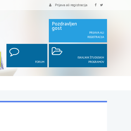
Prijava ali registracija
Pozdravljen
gost
PRIJAVA ALI
REGISTRACIJA
ISKALNIK ŠTUDIJSKIH
FORUM
PROGRAMOV