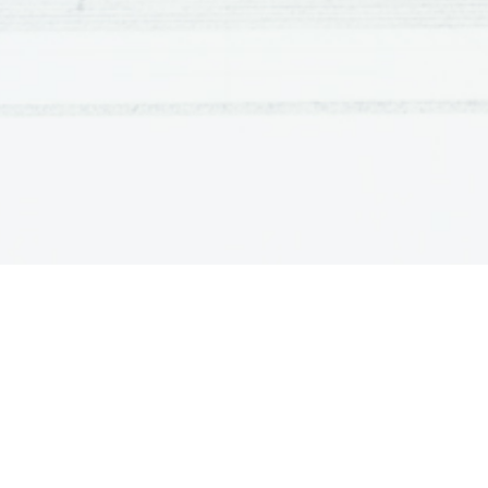
canzono:        romanska ilirska pesemska oblika, sestavlje
                grajenih kitic, največkrat po 13 verzov, običajno
                enajstercev
ricercare:      polifona instrumentalna glasba
sonata:         v 16. do srede 18. st. skladba za pihala in god
                nasprotje tokati
toccato:        od konca 16. do sred. 17 st. skladba za inštru
                tipkami kot nasprotje kantati in sonati
variacija:      ime in oblika skladbe(stavka) v kateri sledi t
                spremenjenih ponovitev
Skladatelji zgodnjega baroka:
MONTEVERDI Claudio (1567-1643)
Italijanski skladatelj, eden izmed najpomembnejših skladat
baroka; bil je glasbenik v službi mantovskega vojvoda in k
Marka v Benetkah; operni slog in vokalno glasbo je obogati
novimi izraznimi sredstvi. Dela: OPERE (Orfej, Ariana, K
devet knjih posvetnih madrigalov, maše, idr.