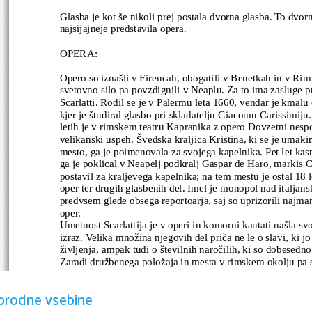
Glasba je kot še nikoli prej postala dvorna glasba. To dvor
najsijajneje predstavila opera.
OPERA:
Opero so iznašli v Firencah, obogatili v Benetkah in v Ri
svetovno silo pa povzdignili v Neaplu. Za to ima zasluge 
Scarlatti. Rodil se je v Palermu leta 1660, vendar je kmalu
kjer je študiral glasbo pri skladatelju Giacomu Carissimiju.
letih je v rimskem teatru Kapranika z opero Dovzetni nesp
velikanski uspeh. Švedska kraljica Kristina, ki se je umaki
mesto, ga je poimenovala za svojega kapelnika. Pet let kasn
ga je poklical v Neapelj podkralj Gaspar de Haro, markis C
postavil za kraljevega kapelnika; na tem mestu je ostal 18 l
oper ter drugih glasbenih del. Imel je monopol nad italjans
predvsem glede obsega reportoarja, saj so uprizorili najma
oper.
Umetnost Scarlattija je v operi in komorni kantati našla sv
izraz. Velika množina njegovih del priča ne le o slavi, ki jo
življenja, ampak tudi o številnih naročilih, ki so dobesedno
Zaradi družbenega položaja in mesta v rimskem okolju pa 
ukvarjati s cerkveno glasbo. Muzikologi so razdelili Scarla
dva dela: na moderen slog, ki je živahen oseben glasbenikov
orodne vsebine
slog, ki ga je Scarlatti sam opisal kot 'palestrinski slog'.
Moteti so napisani za najrazličnejše vokalne zasedbe od na