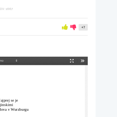
OV: 1667
+7
Način
Orodja
predstavitve
ajprej se je
ajinskimi
radova v Wurzburgu