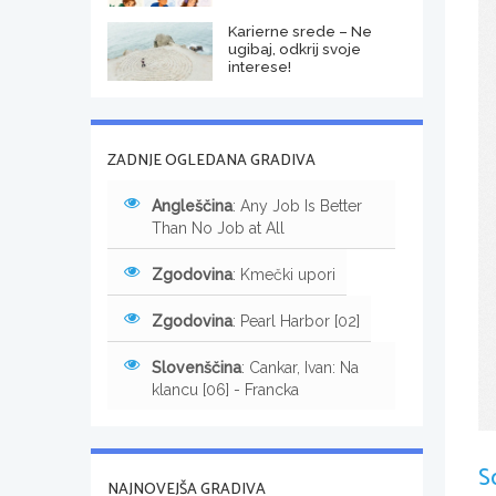
Karierne srede – Ne
ugibaj, odkrij svoje
interese!
ZADNJE OGLEDANA GRADIVA
Angleščina
: Any Job Is Better
Than No Job at All
Zgodovina
: Kmečki upori
Zgodovina
: Pearl Harbor [02]
Slovenščina
: Cankar, Ivan: Na
klancu [06] - Francka
S
NAJNOVEJŠA GRADIVA