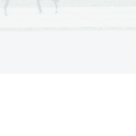
na iz 5-10 enako
ala kot
mente s
emi niz njenih
eljev, zgodnjega
apelnik cerkve sv.
l s številnimi
ronanje Pompeje) in