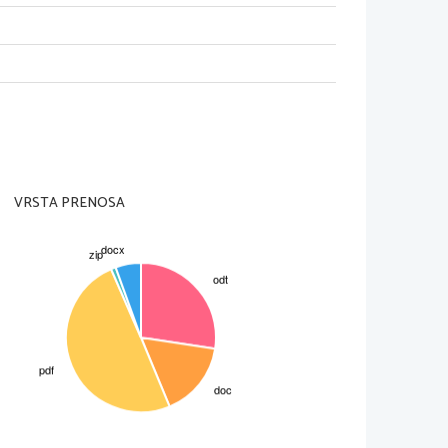
r. 8 glasni Tu
l za širjenje
eno vrednost, tako
ih. Se pravi, da
VRSTA PRENOSA
ktu in silovita
nesansi