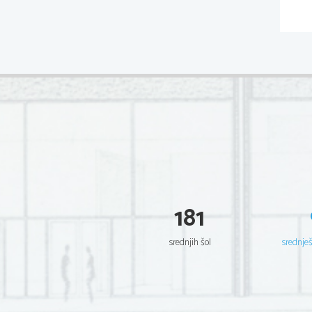
181
srednjih šol
srednje