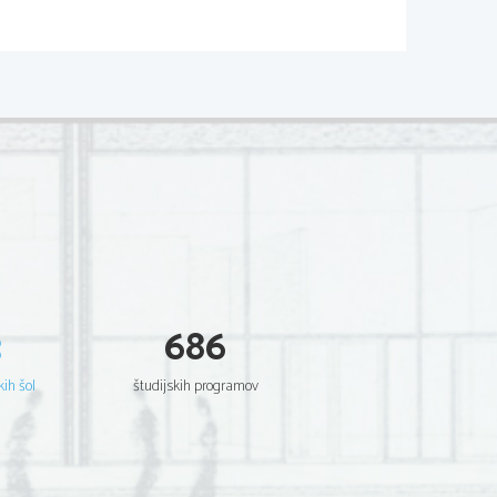
dnji barok je
nzono, ricercar,
 sočasnega
zvedba glasbenega
3
686
kih šol
študijskih programov
ladbe na posvetno,
esedilo