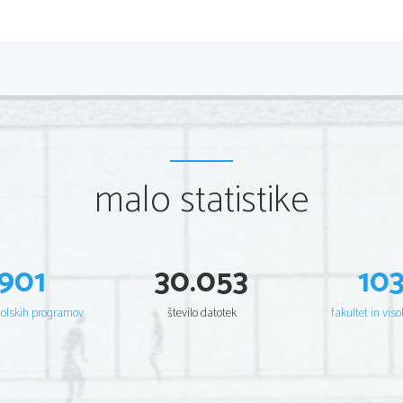
prevladujočo intervalsko harmonijo zamenja akordska. Zgo
prevzel mnogo oblik resenančnih oblik (madrigal, motet, ca
sonato, toccato in različne plese ter variacije).
kontrapunkt:    latinsko 'nota proti noti' to pomeni veščina
                vodenja dveh ali več samostojnih melodij
interpretacija: razlaga nečesa, tolmačenje npr. besedila, i
                dela
malo statistike
disonanca:      napeti, ostro sozvočje, ki ne zveni prijetno
interval:       višinska razdalja med dvema tonoma
901
30.053
10
harmonija:      sočasno zvenenje najmanj 3. tonov
akord:          sozvočje najmanj 3. različno visokih tonov
šolskih programov
število datotek
fakultet in viso
madrigal:       ime in oblika mnogoglasne ali enoglasne sk
                ljudsko ali latinsko besedilo, nastal v 14. stoletju
motet:          oblika mnogoglasne skladbe na lat. nabožno b