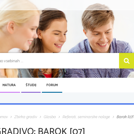
MATURA
ŠTUDIJ
FORUM
omov
Zbirka gradiv
Glasba
Referati, seminarske naloge
Barok [07]
GRADIVO:
BAROK [07]