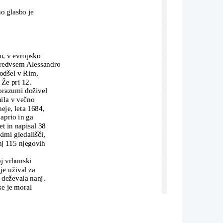
no glasbo je
mu, v evropsko
predvsem Alessandro
 odšel v Rim,
 Že pri 12.
orazumi doživel
nila v večno
eje, leta 1684,
aprio in ga
et in napisal 38
kimi gledališči,
nj 115 njegovih
oj vrhunski
 je užival za
 deževala nanj.
se je moral
ttijeve motete na
 slog in na stari
jpreprostejših