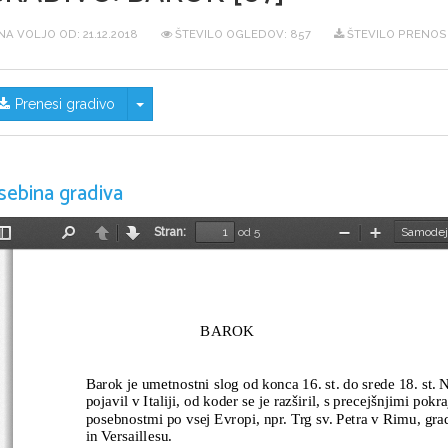
NA VOLJO OD:
21.12.2018
ŠTEVILO OGLEDOV: 857
ŠTEVILO PRENOS
Skrij/prikaži meni
Prenesi gradivo
sebina gradiva
Stran:
od 5
Preklopi
Najdi
Nazaj
Naprej
Pomanjšaj
Povečaj
stransko
vrstico
                              BAROK
Barok je umetnostni slog od konca 16. st. do srede 18. st. N
pojavil v Italiji, od koder se je razširil, s precejšnjimi pokr
posebnostmi po vsej Evropi, npr. Trg sv. Petra v Rimu, g
in Versaillesu.